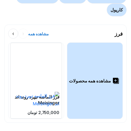
کارپول
فرز
‹
›
مشاهده همه
مشاهده همه محصولات
فرز الماسه تیپرد روند اند
ف
Meisinger
ان
2,750,000 تومان
0