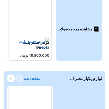
مشاهده همه محصولات
هولدر فسفر پلیت
س
Directa
G
19,800,000 تومان
0
لوازم یکبارمصرف
‹
›
مشاهده همه