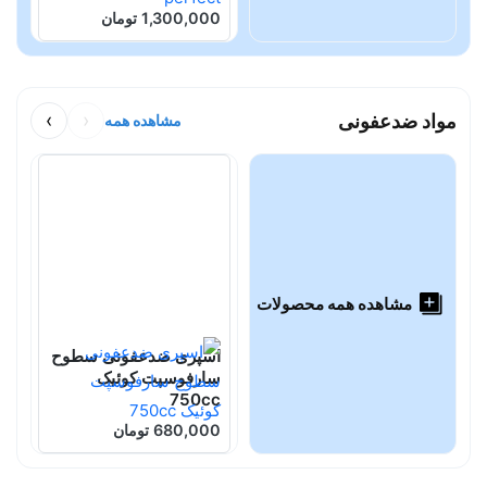
1,300,000 تومان
0
مواد ضدعفونی
‹
›
مشاهده همه
مشاهده همه محصولات
اسپری ضدعفونی سطوح
م
سارفوسپت کوئیک
I
750cc
680,000 تومان
0