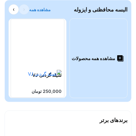
البسه محافظتی و ایزوله
‹
›
مشاهده همه
مشاهده همه محصولات
شیلد گردنی VJ
ش
d
250,000 تومان
0
برندهای برتر