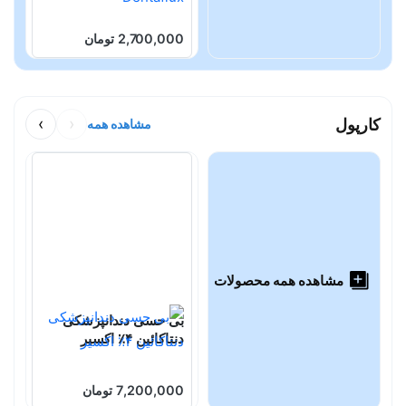
2,700,000 تومان
0
کارپول
‹
›
مشاهده همه
مشاهده همه محصولات
بی حسی دندانپزشکی
ب
دنتاکائین ۴٪ اکسیر
ل
7,200,000 تومان
0