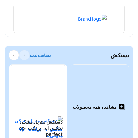
دستکش
‹
›
مشاهده همه
مشاهده همه محصولات
دستکش نیتریل مشکی
د
نیتکس اپی پرفکت op-
t
perfect