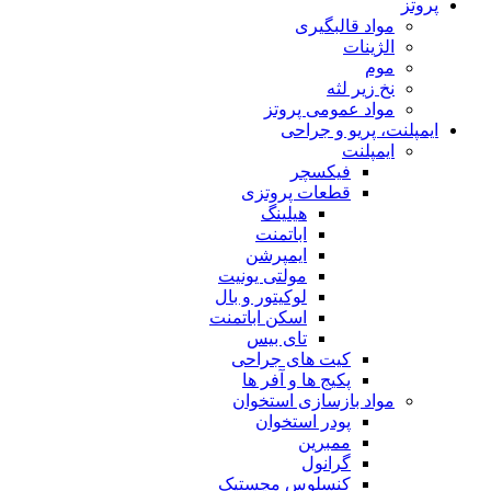
پروتز
مواد قالبگیری
الژینات
موم
نخ زیر لثه
مواد عمومی پروتز
ایمپلنت، پریو و جراحی
ایمپلنت
فیکسچر
قطعات پروتزی
هیلینگ
اباتمنت
ایمپرشن
مولتی یونیت
لوکیتور و بال
اسکن اباتمنت
تای بیس
کیت های جراحی
پکیج ها و آفر ها
مواد بازسازی استخوان
پودر استخوان
ممبرین
گرانول
کنسلوس مچستیک