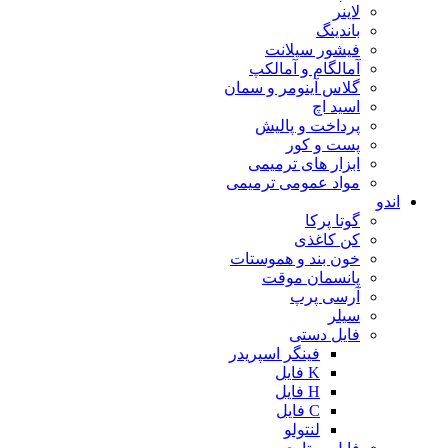
لاینر
باندینگ
فیشور سیلانت
آمالگام و آمالکپ
گلاس آینومر و سمان
اسید اچ
پرداخت و پالیش
پست و کور
ابزار های ترمیمی
مواد عمومی ترمیمی
اندو
گوتا پرکا
کن کاغذی
خون بند و هموستات
پانسمان موقت
آرسی پرپ
سیلر
فایل دستی
فینگر اسپریدر
K فایل
H فایل
C فایل
لنتولو