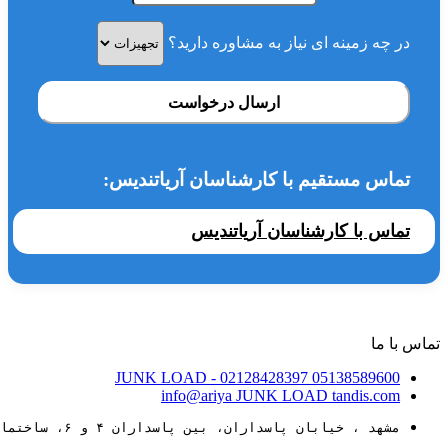
در چه زمینه ای نیاز به مشاوره دارید؟
ارسال درخواست
تماس مستقیم با کارشناسان آریاتندیس:
تماس با کارشناسان آریاتندیس
تماس با ما
JUNK LOAD
- 02128428397
05138589600
info@ariya
JUNK LOAD
tandis.com
مشهد ، خیابان پاسداران، بین پاسداران ۴ و ۶، ساختمان ۸۸