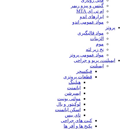
فایل روتاری
گیتس و پیزو ریمر
ام تی ای MTA
ابزارهای اندو
مواد عمومی اندو
پروتز
مواد قالبگیری
الژینات
موم
نخ زیر لثه
مواد عمومی پروتز
ایمپلنت، پریو و جراحی
ایمپلنت
فیکسچر
قطعات پروتزی
هیلینگ
اباتمنت
ایمپرشن
مولتی یونیت
لوکیتور و بال
اسکن اباتمنت
تای بیس
کیت های جراحی
پکیج ها و آفر ها