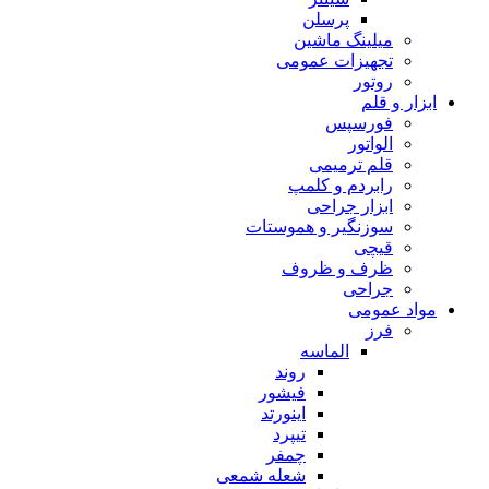
پرسلن
میلینگ ماشین
تجهیزات عمومی
روتور
ابزار و قلم
فورسپس
الواتور
قلم ترمیمی
رابردم و کلمپ
ابزار جراحی
سوزنگیر و هموستات
قیچی
ظرف و ظروف
جراحی
مواد عمومی
فرز
الماسه
روند
فیشور
اینورتد
تیپرد
چمفر
شعله شمعی