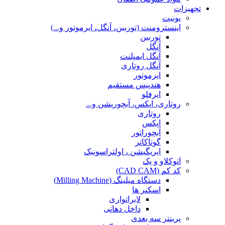
تجهیزات
یونیت
اینسترومنت (توربین، آنگل، ایرموتور و...)
توربین
آنگل
آنگل ایمپلنت
آنگل روتاری
ایرموتور
هندپیس مستقیم
ایرفلو
روتاری، اپکس، آبچوریشن و...
روتاری
اپکس
آبچوراتور
گوتاکاتر
ایریگیشن ، اولتراسونیک
اتوکلاو و پک
کد کم (CAD CAM)
دستگاه میلینگ (Milling Machine)
اسکنر ها
لابراتواری
داخل دهانی
پرینتر سه بعدی