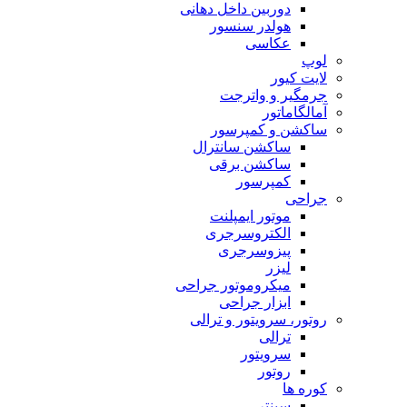
دوربین داخل دهانی
هولدر سنسور
عکاسی
لوپ
لایت کیور
جرمگیر و واترجت
آمالگاماتور
ساکشن و کمپرسور
ساکشن سانترال
ساکشن برقی
کمپرسور
جراحی
موتور ایمپلنت
الکتروسرجری
پیزوسرجری
لیزر
میکروموتور جراحی
ابزار جراحی
روتور، سرویتور و ترالی
ترالی
سرویتور
روتور
کوره ها
سینتر