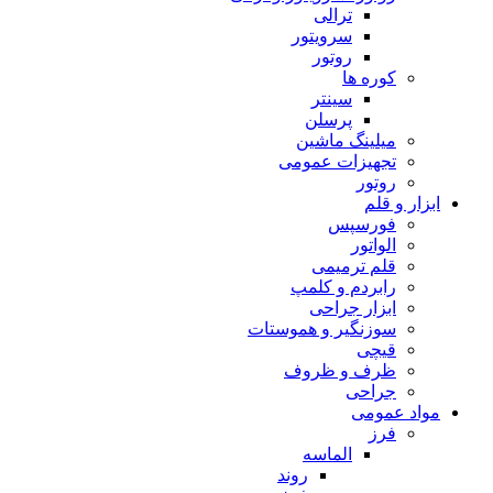
ترالی
سرویتور
روتور
کوره ها
سینتر
پرسلن
میلینگ ماشین
تجهیزات عمومی
روتور
ابزار و قلم
فورسپس
الواتور
قلم ترمیمی
رابردم و کلمپ
ابزار جراحی
سوزنگیر و هموستات
قیچی
ظرف و ظروف
جراحی
مواد عمومی
فرز
الماسه
روند