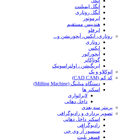
آنگل
آنگل ایمپلنت
آنگل روتاری
ایرموتور
هندپیس مستقیم
ایرفلو
روتاری، اپکس، آبچوریشن و...
روتاری
اپکس
آبچوراتور
گوتاکاتر
ایریگیشن ، اولتراسونیک
اتوکلاو و پک
کد کم (CAD CAM)
دستگاه میلینگ (Milling Machine)
اسکنر ها
لابراتواری
داخل دهانی
پرینتر سه بعدی
تصویر برداری و رادیوگرافی
اسکنر داخل دهانی
رادیوگرافی
سنسور آر وی جی
فسفر پلیت