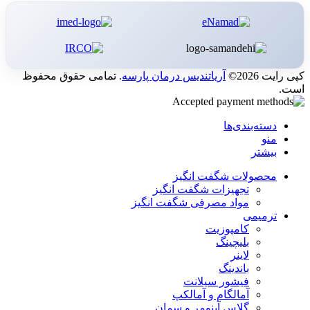
کپی رایت 2026©
آریاتندیس درمان پارسه
. تمامی حقوق محفوظ
است.
دسته‌بندی‌ها
منو
بیشتر
محصولات شگفت انگیز
تجهیزات شگفت انگیز
مواد مصرفی شگفت انگیز
ترمیمی
کامپوزیت
بلیچینگ
لاینر
باندینگ
فیشور سیلانت
آمالگام و آمالکپ
گلاس آینومر و سمان