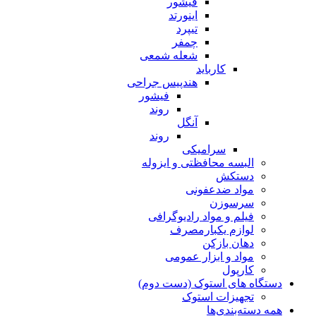
فیشور
اینورتد
تیپرد
چمفر
شعله شمعی
کارباید
هندپیس جراحی
فیشور
روند
آنگل
روند
سرامیکی
البسه محافظتی و ایزوله
دستکش
مواد ضدعفونی
سرسوزن
فیلم و مواد رادیوگرافی
لوازم یکبارمصرف
دهان بازکن
مواد و ابزار عمومی
کارپول
دستگاه های استوک (دست دوم)
تجهیزات استوک
همه دسته‌بندی‌ها