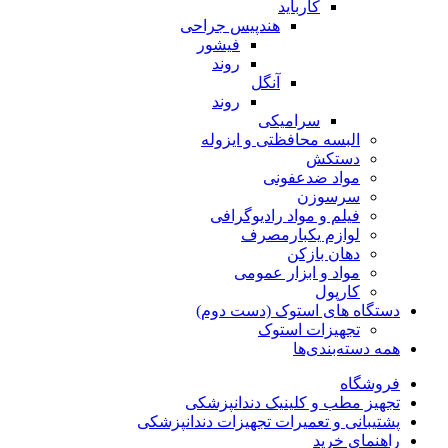
کارباید
هندپیس جراحی
فیشور
روند
آنگل
روند
سرامیکی
البسه محافظتی و ایزوله
دستکش
مواد ضدعفونی
سرسوزن
فیلم و مواد رادیوگرافی
لوازم یکبارمصرف
دهان بازکن
مواد و ابزار عمومی
کارپول
دستگاه های استوک (دست دوم)
تجهیزات استوک
همه دسته‌بندی‌ها
فروشگاه
تجهیز مطب و کلینیک دندانپزشکی
پشتیبانی و تعمیرات تجهیزات دندانپزشکی
راهنمای خرید