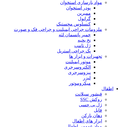
مواد بازسازی استخوان
پودر استخوان
ممبرین
گرانول
کنسلوس مچستیک
ملزومات جراحی ایمپلنت و جراحی فک و صورت
خمیر پانسمان لثه
نخ بخیه
ژل تامپ
پک جراحی استریل
تجهیزات و ابزار ها
موتور ایمپلنت
الکتروسرجری
پیزوسرجری
لیزر
میکروموتور
اطفال
فیشور سیلانت
روکش SSC
ژل بی حسی
فایل
دهان بازکن
ابزار های اطفال
مواد عمومی اطفال