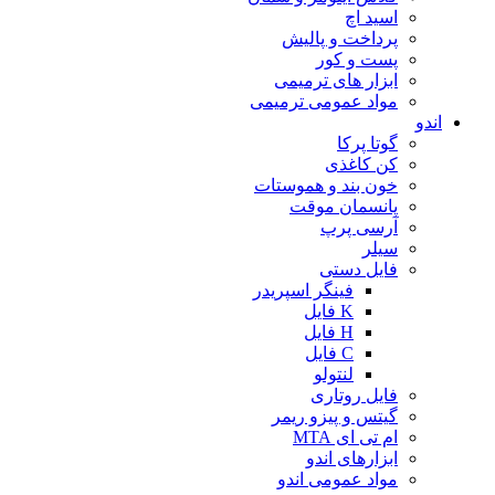
اسید اچ
پرداخت و پالیش
پست و کور
ابزار های ترمیمی
مواد عمومی ترمیمی
اندو
گوتا پرکا
کن کاغذی
خون بند و هموستات
پانسمان موقت
آرسی پرپ
سیلر
فایل دستی
فینگر اسپریدر
K فایل
H فایل
C فایل
لنتولو
فایل روتاری
گیتس و پیزو ریمر
ام تی ای MTA
ابزارهای اندو
مواد عمومی اندو