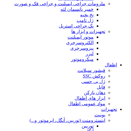
ملزومات جراحی ایمپلنت و جراحی فک و صورت
خمیر پانسمان لثه
نخ بخیه
ژل تامپ
پک جراحی استریل
تجهیزات و ابزار ها
موتور ایمپلنت
الکتروسرجری
پیزوسرجری
لیزر
میکروموتور
اطفال
فیشور سیلانت
روکش SSC
ژل بی حسی
فایل
دهان بازکن
ابزار های اطفال
مواد عمومی اطفال
تجهیزات
یونیت
اینسترومنت (توربین، آنگل، ایرموتور و...)
توربین