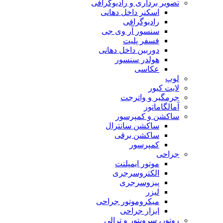
تصویر برداری و رادیوگرافی
اسکنر داخل دهانی
رادیوگرافی
سنسور آر وی جی
فسفر پلیت
دوربین داخل دهانی
هولدر سنسور
عکاسی
لوپ
لایت کیور
جرمگیر و واترجت
آمالگاماتور
ساکشن و کمپرسور
ساکشن سانترال
ساکشن برقی
کمپرسور
جراحی
موتور ایمپلنت
الکتروسرجری
پیزوسرجری
لیزر
میکروموتور جراحی
ابزار جراحی
روتور، سرویتور و ترالی