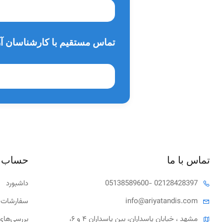
تماس مستقیم با کارشناسان آر
تماس با ما
حساب 
- 02128428397
05138589600
داشبورد
tandis.com
info@ariya
سفارشات 
مشهد ، خیابان پاسداران، بین پاسداران ۴ و ۶، 
بررسی‌های