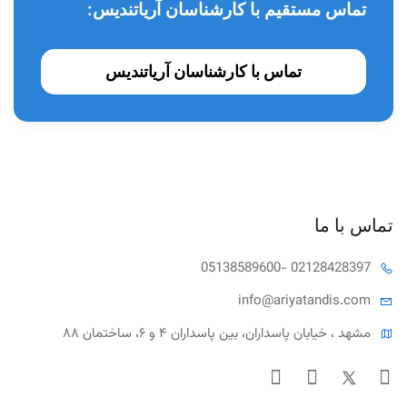
تماس مستقیم با کارشناسان آریاتندیس:
تماس با کارشناسان آریاتندیس
تماس با ما
05138589600
- 02128428397
info@ariya
tandis.com
مشهد ، خیابان پاسداران، بین پاسداران ۴ و ۶، ساختمان ۸۸