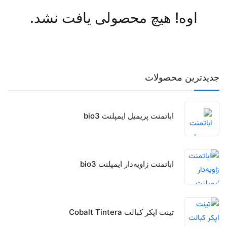
اوه! هیچ محصولی یافت نشد.
جدیدترین محصولات
اباتمنت پریمیل ایمپلنت bio3
اباتمنت زاویه‌دار ایمپلنت bio3
تینت اپکر کبالت Cobalt Tintera