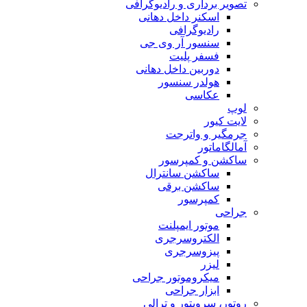
تصویر برداری و رادیوگرافی
اسکنر داخل دهانی
رادیوگرافی
سنسور آر وی جی
فسفر پلیت
دوربین داخل دهانی
هولدر سنسور
عکاسی
لوپ
لایت کیور
جرمگیر و واترجت
آمالگاماتور
ساکشن و کمپرسور
ساکشن سانترال
ساکشن برقی
کمپرسور
جراحی
موتور ایمپلنت
الکتروسرجری
پیزوسرجری
لیزر
میکروموتور جراحی
ابزار جراحی
روتور، سرویتور و ترالی