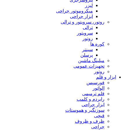
لیزر
میکروموتور جراحی
ابزار جراحی
روتور، سرویتور و ترالی
ترالی
سرویتور
روتور
کوره ها
سینتر
پرسلن
میلینگ ماشین
تجهیزات عمومی
روتور
ابزار و قلم
فورسپس
الواتور
قلم ترمیمی
رابردم و کلمپ
ابزار جراحی
سوزنگیر و هموستات
قیچی
ظرف و ظروف
جراحی