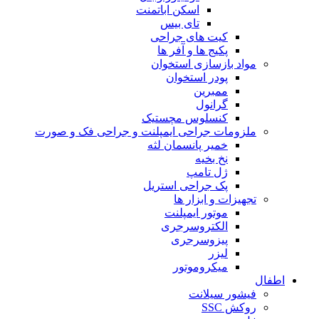
اسکن اباتمنت
تای بیس
کیت های جراحی
پکیج ها و آفر ها
مواد بازسازی استخوان
پودر استخوان
ممبرین
گرانول
کنسلوس مچستیک
ملزومات جراحی ایمپلنت و جراحی فک و صورت
خمیر پانسمان لثه
نخ بخیه
ژل تامپ
پک جراحی استریل
تجهیزات و ابزار ها
موتور ایمپلنت
الکتروسرجری
پیزوسرجری
لیزر
میکروموتور
اطفال
فیشور سیلانت
روکش SSC