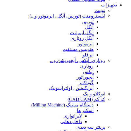
تجهیزات
یونیت
اینسترومنت (توربین، آنگل، ایرموتور و...)
توربین
آنگل
آنگل ایمپلنت
آنگل روتاری
ایرموتور
هندپیس مستقیم
ایرفلو
روتاری، اپکس، آبچوریشن و...
روتاری
اپکس
آبچوراتور
گوتاکاتر
ایریگیشن ، اولتراسونیک
اتوکلاو و پک
کد کم (CAD CAM)
دستگاه میلینگ (Milling Machine)
اسکنر ها
لابراتواری
داخل دهانی
پرینتر سه بعدی