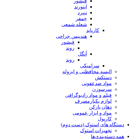
فیشور
اینورتد
تیپرد
چمفر
شعله شمعی
کارباید
هندپیس جراحی
فیشور
روند
آنگل
روند
سرامیکی
البسه محافظتی و ایزوله
دستکش
مواد ضدعفونی
سرسوزن
فیلم و مواد رادیوگرافی
لوازم یکبارمصرف
دهان بازکن
مواد و ابزار عمومی
کارپول
دستگاه های استوک (دست دوم)
تجهیزات استوک
همه دسته‌بندی‌ها