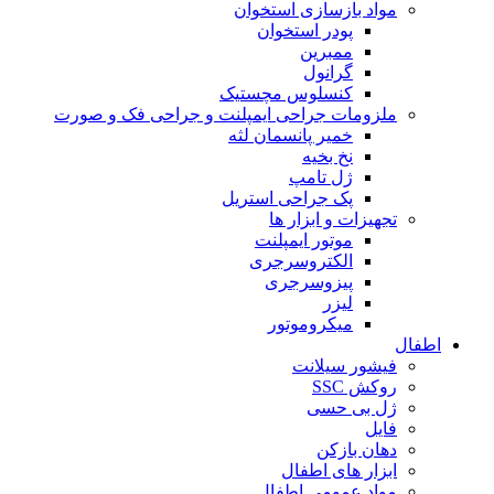
مواد بازسازی استخوان
پودر استخوان
ممبرین
گرانول
کنسلوس مچستیک
ملزومات جراحی ایمپلنت و جراحی فک و صورت
خمیر پانسمان لثه
نخ بخیه
ژل تامپ
پک جراحی استریل
تجهیزات و ابزار ها
موتور ایمپلنت
الکتروسرجری
پیزوسرجری
لیزر
میکروموتور
اطفال
فیشور سیلانت
روکش SSC
ژل بی حسی
فایل
دهان بازکن
ابزار های اطفال
مواد عمومی اطفال