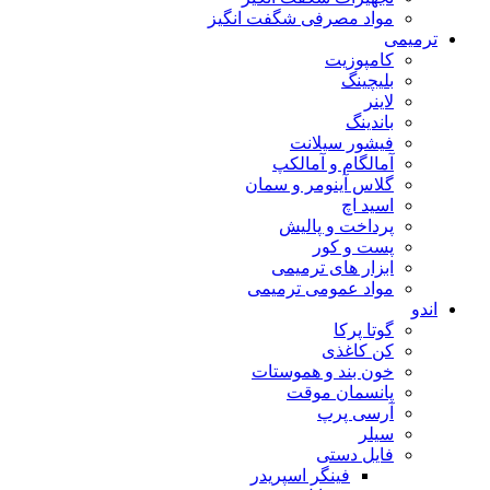
مواد مصرفی شگفت انگیز
ترمیمی
کامپوزیت
بلیچینگ
لاینر
باندینگ
فیشور سیلانت
آمالگام و آمالکپ
گلاس آینومر و سمان
اسید اچ
پرداخت و پالیش
پست و کور
ابزار های ترمیمی
مواد عمومی ترمیمی
اندو
گوتا پرکا
کن کاغذی
خون بند و هموستات
پانسمان موقت
آرسی پرپ
سیلر
فایل دستی
فینگر اسپریدر