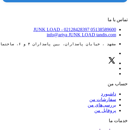
تماس با ما
JUNK LOAD
- 02128428397
05138589600
info@ariya
JUNK LOAD
tandis.com
مشهد ، خیابان پاسداران، بین پاسداران ۴ و ۶، ساختمان ۸۸
حساب من
داشبورد
سفارشات من
بررسی‌های من
پروفایل من
خدمات ما