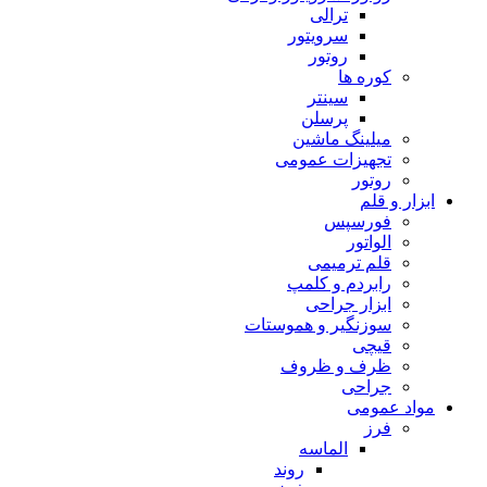
ترالی
سرویتور
روتور
کوره ها
سینتر
پرسلن
میلینگ ماشین
تجهیزات عمومی
روتور
ابزار و قلم
فورسپس
الواتور
قلم ترمیمی
رابردم و کلمپ
ابزار جراحی
سوزنگیر و هموستات
قیچی
ظرف و ظروف
جراحی
مواد عمومی
فرز
الماسه
روند