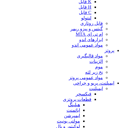
K فایل
H فایل
C فایل
لنتولو
فایل روتاری
گیتس و پیزو ریمر
ام تی ای MTA
ابزارهای اندو
مواد عمومی اندو
پروتز
مواد قالبگیری
الژینات
موم
نخ زیر لثه
مواد عمومی پروتز
ایمپلنت، پریو و جراحی
ایمپلنت
فیکسچر
قطعات پروتزی
هیلینگ
اباتمنت
ایمپرشن
مولتی یونیت
لوکیتور و بال