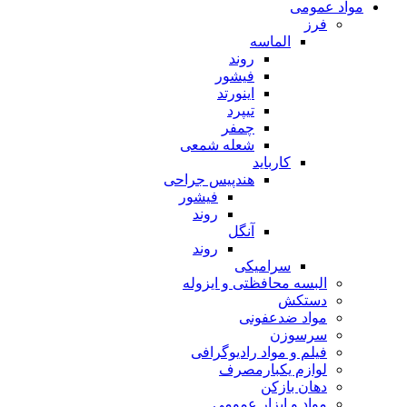
مواد عمومی
فرز
الماسه
روند
فیشور
اینورتد
تیپرد
چمفر
شعله شمعی
کارباید
هندپیس جراحی
فیشور
روند
آنگل
روند
سرامیکی
البسه محافظتی و ایزوله
دستکش
مواد ضدعفونی
سرسوزن
فیلم و مواد رادیوگرافی
لوازم یکبارمصرف
دهان بازکن
مواد و ابزار عمومی