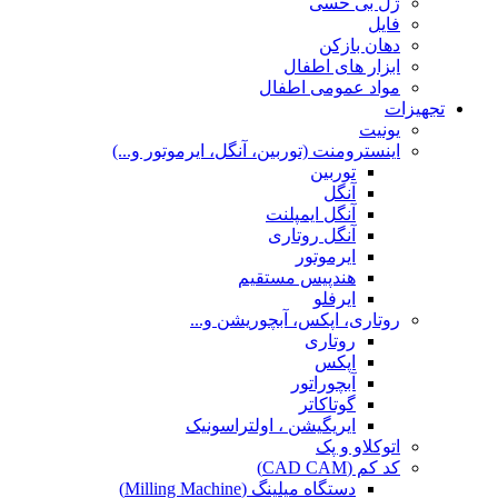
ژل بی حسی
فایل
دهان بازکن
ابزار های اطفال
مواد عمومی اطفال
تجهیزات
یونیت
اینسترومنت (توربین، آنگل، ایرموتور و...)
توربین
آنگل
آنگل ایمپلنت
آنگل روتاری
ایرموتور
هندپیس مستقیم
ایرفلو
روتاری، اپکس، آبچوریشن و...
روتاری
اپکس
آبچوراتور
گوتاکاتر
ایریگیشن ، اولتراسونیک
اتوکلاو و پک
کد کم (CAD CAM)
دستگاه میلینگ (Milling Machine)