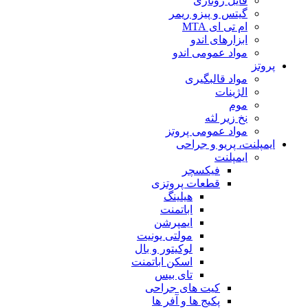
فایل روتاری
گیتس و پیزو ریمر
ام تی ای MTA
ابزارهای اندو
مواد عمومی اندو
پروتز
مواد قالبگیری
الژینات
موم
نخ زیر لثه
مواد عمومی پروتز
ایمپلنت، پریو و جراحی
ایمپلنت
فیکسچر
قطعات پروتزی
هیلینگ
اباتمنت
ایمپرشن
مولتی یونیت
لوکیتور و بال
اسکن اباتمنت
تای بیس
کیت های جراحی
پکیج ها و آفر ها