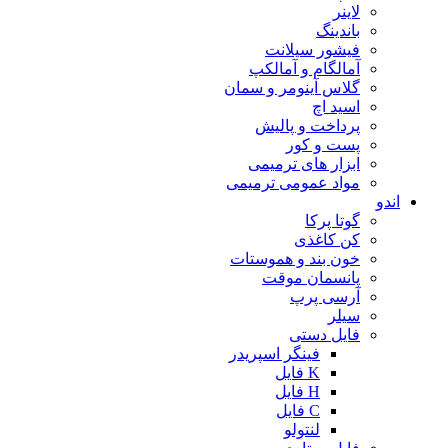
لاینر
باندینگ
فیشور سیلانت
آمالگام و آمالکپ
گلاس آینومر و سمان
اسید اچ
پرداخت و پالیش
پست و کور
ابزار های ترمیمی
مواد عمومی ترمیمی
اندو
گوتا پرکا
کن کاغذی
خون بند و هموستات
پانسمان موقت
آرسی پرپ
سیلر
فایل دستی
فینگر اسپریدر
K فایل
H فایل
C فایل
لنتولو