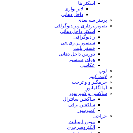
اسکنر ها
لابراتواری
داخل دهانی
پرینتر سه بعدی
تصویر برداری و رادیوگرافی
اسکنر داخل دهانی
رادیوگرافی
سنسور آر وی جی
فسفر پلیت
دوربین داخل دهانی
هولدر سنسور
عکاسی
لوپ
لایت کیور
جرمگیر و واترجت
آمالگاماتور
ساکشن و کمپرسور
ساکشن سانترال
ساکشن برقی
کمپرسور
جراحی
موتور ایمپلنت
الکتروسرجری
پیزوسرجری