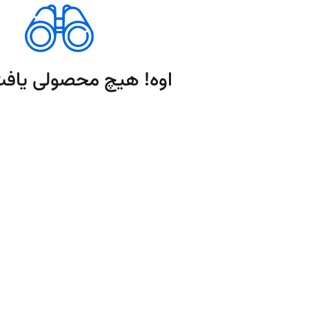
اوه! هیچ محصولی یافت