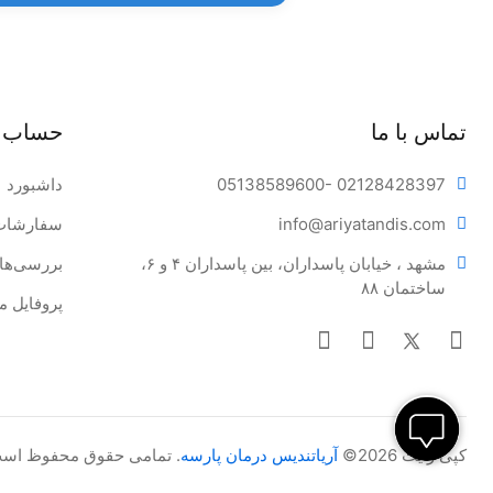
تماس با ما
حساب 
- 02128428397
05138589600
داشبورد
tandis.com
info@ariya
سفارشات
مشهد ، خیابان پاسداران، بین پاسداران ۴ و ۶، 
بررسی‌ها
ساختمان ۸۸
پروفایل م
کپی رایت 2026©
آریاتندیس درمان پارسه
. تمامی حقوق محفوظ اس