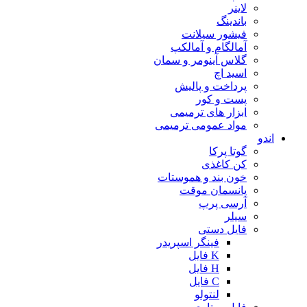
لاینر
باندینگ
فیشور سیلانت
آمالگام و آمالکپ
گلاس آینومر و سمان
اسید اچ
پرداخت و پالیش
پست و کور
ابزار های ترمیمی
مواد عمومی ترمیمی
اندو
گوتا پرکا
کن کاغذی
خون بند و هموستات
پانسمان موقت
آرسی پرپ
سیلر
فایل دستی
فینگر اسپریدر
K فایل
H فایل
C فایل
لنتولو