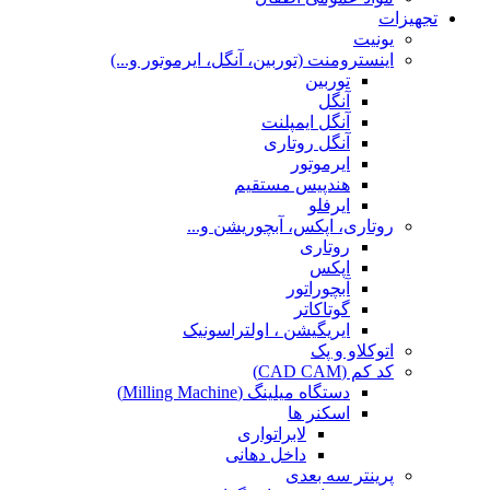
تجهیزات
یونیت
اینسترومنت (توربین، آنگل، ایرموتور و...)
توربین
آنگل
آنگل ایمپلنت
آنگل روتاری
ایرموتور
هندپیس مستقیم
ایرفلو
روتاری، اپکس، آبچوریشن و...
روتاری
اپکس
آبچوراتور
گوتاکاتر
ایریگیشن ، اولتراسونیک
اتوکلاو و پک
کد کم (CAD CAM)
دستگاه میلینگ (Milling Machine)
اسکنر ها
لابراتواری
داخل دهانی
پرینتر سه بعدی