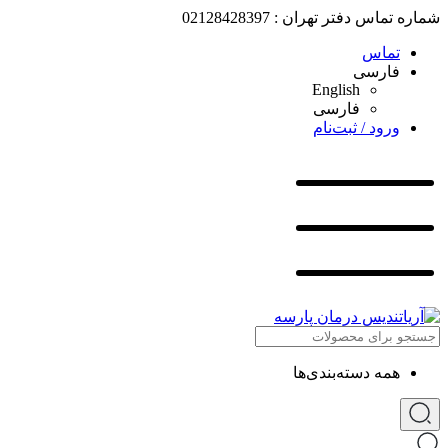
شماره تماس دفتر تهران : 02128428397
تماس
فارسی
English
فارسی
ورود / ثبت‌نام
همه دسته‌بندی‌ها