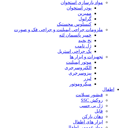
مواد بازسازی استخوان
پودر استخوان
ممبرین
گرانول
کنسلوس مچستیک
ملزومات جراحی ایمپلنت و جراحی فک و صورت
خمیر پانسمان لثه
نخ بخیه
ژل تامپ
پک جراحی استریل
تجهیزات و ابزار ها
موتور ایمپلنت
الکتروسرجری
پیزوسرجری
لیزر
میکروموتور
اطفال
فیشور سیلانت
روکش SSC
ژل بی حسی
فایل
دهان بازکن
ابزار های اطفال
مواد عمومی اطفال