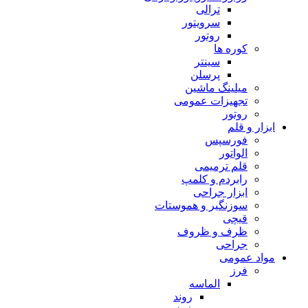
ترالی
سرویتور
روتور
کوره ها
سینتر
پرسلن
میلینگ ماشین
تجهیزات عمومی
روتور
ابزار و قلم
فورسپس
الواتور
قلم ترمیمی
رابردم و کلمپ
ابزار جراحی
سوزنگیر و هموستات
قیچی
ظرف و ظروف
جراحی
مواد عمومی
فرز
الماسه
روند