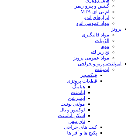
فایل روتاری
گیتس و پیزو ریمر
ام تی ای MTA
ابزارهای اندو
مواد عمومی اندو
پروتز
مواد قالبگیری
الژینات
موم
نخ زیر لثه
مواد عمومی پروتز
ایمپلنت، پریو و جراحی
ایمپلنت
فیکسچر
قطعات پروتزی
هیلینگ
اباتمنت
ایمپرشن
مولتی یونیت
لوکیتور و بال
اسکن اباتمنت
تای بیس
کیت های جراحی
پکیج ها و آفر ها