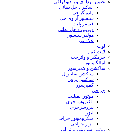
تصویر برداری و رادیوگرافی
اسکنر داخل دهانی
رادیوگرافی
سنسور آر وی جی
فسفر پلیت
دوربین داخل دهانی
هولدر سنسور
عکاسی
لوپ
لایت کیور
جرمگیر و واترجت
آمالگاماتور
ساکشن و کمپرسور
ساکشن سانترال
ساکشن برقی
کمپرسور
جراحی
موتور ایمپلنت
الکتروسرجری
پیزوسرجری
لیزر
میکروموتور جراحی
ابزار جراحی
روتور، سرویتور و ترالی