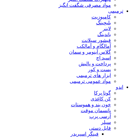
مواد مصرفی شگفت انگیز
ترمیمی
کامپوزیت
بلیچینگ
لاینر
باندینگ
فیشور سیلانت
آمالگام و آمالکپ
گلاس آینومر و سمان
اسید اچ
پرداخت و پالیش
پست و کور
ابزار های ترمیمی
مواد عمومی ترمیمی
اندو
گوتا پرکا
کن کاغذی
خون بند و هموستات
پانسمان موقت
آرسی پرپ
سیلر
فایل دستی
فینگر اسپریدر