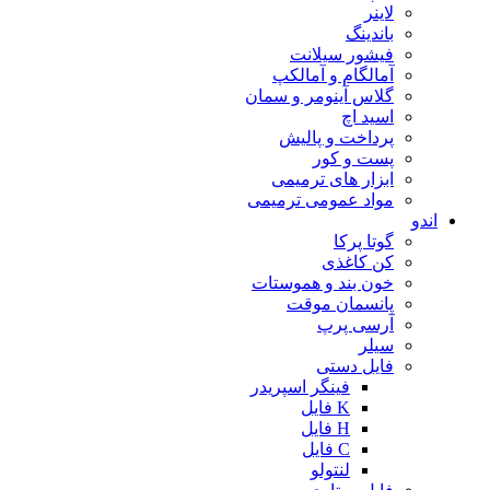
لاینر
باندینگ
فیشور سیلانت
آمالگام و آمالکپ
گلاس آینومر و سمان
اسید اچ
پرداخت و پالیش
پست و کور
ابزار های ترمیمی
مواد عمومی ترمیمی
اندو
گوتا پرکا
کن کاغذی
خون بند و هموستات
پانسمان موقت
آرسی پرپ
سیلر
فایل دستی
فینگر اسپریدر
K فایل
H فایل
C فایل
لنتولو