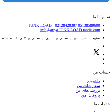
تماس با ما
JUNK LOAD
- 02128428397
05138589600
info@ariya
JUNK LOAD
tandis.com
مشهد ، خیابان پاسداران، بین پاسداران ۴ و ۶، ساختمان ۸۸
حساب من
داشبورد
سفارشات من
بررسی‌های من
پروفایل من
خدمات ما