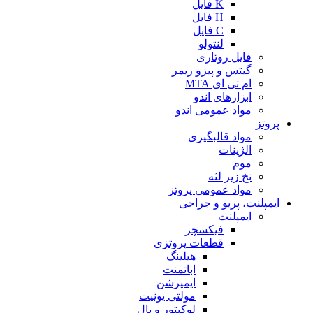
K فایل
H فایل
C فایل
لنتولو
فایل روتاری
گیتس و پیزو ریمر
ام تی ای MTA
ابزارهای اندو
مواد عمومی اندو
پروتز
مواد قالبگیری
الژینات
موم
نخ زیر لثه
مواد عمومی پروتز
ایمپلنت، پریو و جراحی
ایمپلنت
فیکسچر
قطعات پروتزی
هیلینگ
اباتمنت
ایمپرشن
مولتی یونیت
لوکیتور و بال