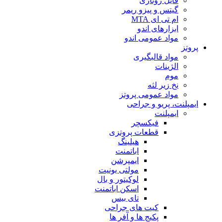
فایل روتاری
گیتس و پیزو ریمر
ام تی ای MTA
ابزارهای اندو
مواد عمومی اندو
پروتز
مواد قالبگیری
الژینات
موم
نخ زیر لثه
مواد عمومی پروتز
ایمپلنت، پریو و جراحی
ایمپلنت
فیکسچر
قطعات پروتزی
هیلینگ
اباتمنت
ایمپرشن
مولتی یونیت
لوکیتور و بال
اسکن اباتمنت
تای بیس
کیت های جراحی
پکیج ها و آفر ها