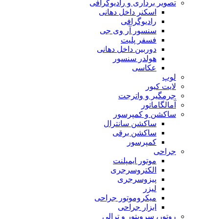
تصویر برداری و رادیوگرافی
اسکنر داخل دهانی
رادیوگرافی
سنسور آر وی جی
فسفر پلیت
دوربین داخل دهانی
هولدر سنسور
عکاسی
لوپ
لایت کیور
جرمگیر و واترجت
آمالگاماتور
ساکشن و کمپرسور
ساکشن سانترال
ساکشن برقی
کمپرسور
جراحی
موتور ایمپلنت
الکتروسرجری
پیزوسرجری
لیزر
میکروموتور جراحی
ابزار جراحی
روتور، سرویتور و ترالی