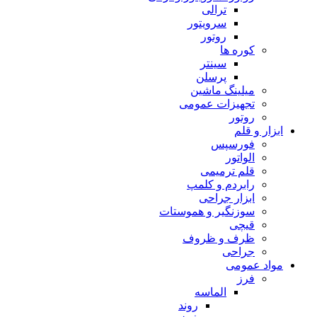
ترالی
سرویتور
روتور
کوره ها
سینتر
پرسلن
میلینگ ماشین
تجهیزات عمومی
روتور
ابزار و قلم
فورسپس
الواتور
قلم ترمیمی
رابردم و کلمپ
ابزار جراحی
سوزنگیر و هموستات
قیچی
ظرف و ظروف
جراحی
مواد عمومی
فرز
الماسه
روند