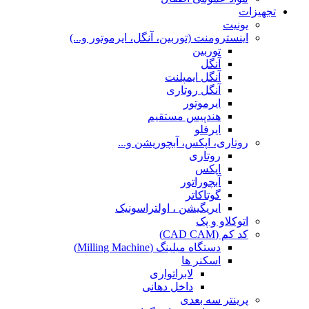
تجهیزات
یونیت
اینسترومنت (توربین، آنگل، ایرموتور و...)
توربین
آنگل
آنگل ایمپلنت
آنگل روتاری
ایرموتور
هندپیس مستقیم
ایرفلو
روتاری، اپکس، آبچوریشن و...
روتاری
اپکس
آبچوراتور
گوتاکاتر
ایریگیشن ، اولتراسونیک
اتوکلاو و پک
کد کم (CAD CAM)
دستگاه میلینگ (Milling Machine)
اسکنر ها
لابراتواری
داخل دهانی
پرینتر سه بعدی