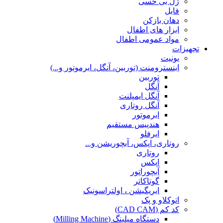
ژل بی حسی
فایل
دهان بازکن
ابزار های اطفال
مواد عمومی اطفال
تجهیزات
یونیت
اینسترومنت (توربین، آنگل، ایرموتور و...)
توربین
آنگل
آنگل ایمپلنت
آنگل روتاری
ایرموتور
هندپیس مستقیم
ایرفلو
روتاری، اپکس، آبچوریشن و...
روتاری
اپکس
آبچوراتور
گوتاکاتر
ایریگیشن ، اولتراسونیک
اتوکلاو و پک
کد کم (CAD CAM)
دستگاه میلینگ (Milling Machine)