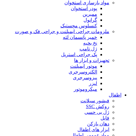
مواد بازسازی استخوان
پودر استخوان
ممبرین
گرانول
کنسلوس مچستیک
ملزومات جراحی ایمپلنت و جراحی فک و صورت
خمیر پانسمان لثه
نخ بخیه
ژل تامپ
پک جراحی استریل
تجهیزات و ابزار ها
موتور ایمپلنت
الکتروسرجری
پیزوسرجری
لیزر
میکروموتور
اطفال
فیشور سیلانت
روکش SSC
ژل بی حسی
فایل
دهان بازکن
ابزار های اطفال
مواد عمومی اطفال