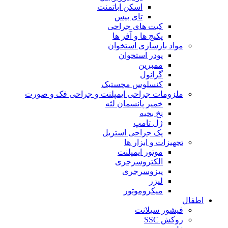
اسکن اباتمنت
تای بیس
کیت های جراحی
پکیج ها و آفر ها
مواد بازسازی استخوان
پودر استخوان
ممبرین
گرانول
کنسلوس مچستیک
ملزومات جراحی ایمپلنت و جراحی فک و صورت
خمیر پانسمان لثه
نخ بخیه
ژل تامپ
پک جراحی استریل
تجهیزات و ابزار ها
موتور ایمپلنت
الکتروسرجری
پیزوسرجری
لیزر
میکروموتور
اطفال
فیشور سیلانت
روکش SSC