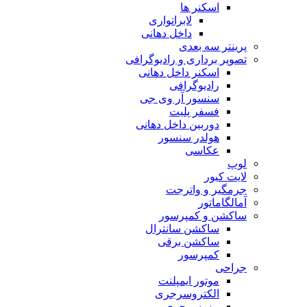
اسکنر ها
لابراتواری
داخل دهانی
پرینتر سه بعدی
تصویر برداری و رادیوگرافی
اسکنر داخل دهانی
رادیوگرافی
سنسور آر وی جی
فسفر پلیت
دوربین داخل دهانی
هولدر سنسور
عکاسی
لوپ
لایت کیور
جرمگیر و واترجت
آمالگاماتور
ساکشن و کمپرسور
ساکشن سانترال
ساکشن برقی
کمپرسور
جراحی
موتور ایمپلنت
الکتروسرجری
پیزوسرجری