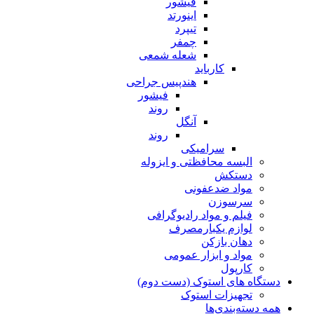
فیشور
اینورتد
تیپرد
چمفر
شعله شمعی
کارباید
هندپیس جراحی
فیشور
روند
آنگل
روند
سرامیکی
البسه محافظتی و ایزوله
دستکش
مواد ضدعفونی
سرسوزن
فیلم و مواد رادیوگرافی
لوازم یکبارمصرف
دهان بازکن
مواد و ابزار عمومی
کارپول
دستگاه های استوک (دست دوم)
تجهیزات استوک
همه دسته‌بندی‌ها