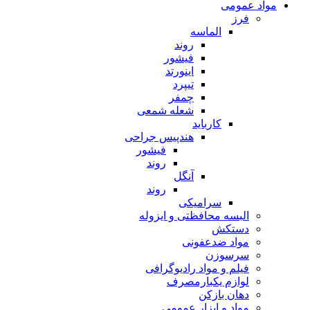
مواد عمومی
فرز
الماسه
روند
فیشور
اینورتد
تیپرد
چمفر
شعله شمعی
کارباید
هندپیس جراحی
فیشور
روند
آنگل
روند
سرامیکی
البسه محافظتی و ایزوله
دستکش
مواد ضدعفونی
سرسوزن
فیلم و مواد رادیوگرافی
لوازم یکبارمصرف
دهان بازکن
مواد و ابزار عمومی