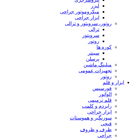
لیزر
میکروموتور جراحی
ابزار جراحی
روتور، سرویتور و ترالی
ترالی
سرویتور
روتور
کوره ها
سینتر
پرسلن
میلینگ ماشین
تجهیزات عمومی
روتور
ابزار و قلم
فورسپس
الواتور
قلم ترمیمی
رابردم و کلمپ
ابزار جراحی
سوزنگیر و هموستات
قیچی
ظرف و ظروف
جراحی