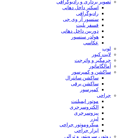
تصویر برداری و رادیوگرافی
اسکنر داخل دهانی
رادیوگرافی
سنسور آر وی جی
فسفر پلیت
دوربین داخل دهانی
هولدر سنسور
عکاسی
لوپ
لایت کیور
جرمگیر و واترجت
آمالگاماتور
ساکشن و کمپرسور
ساکشن سانترال
ساکشن برقی
کمپرسور
جراحی
موتور ایمپلنت
الکتروسرجری
پیزوسرجری
لیزر
میکروموتور جراحی
ابزار جراحی
روتور، سرویتور و ترالی