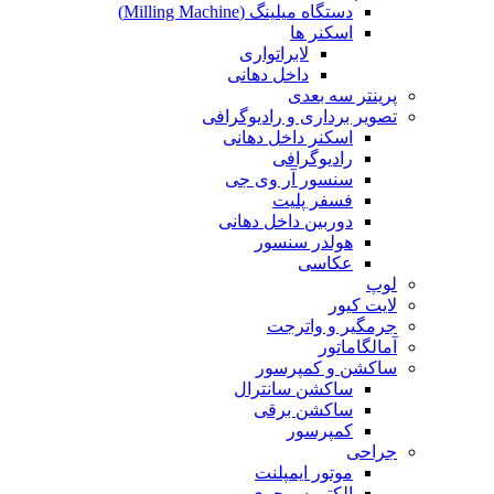
دستگاه میلینگ (Milling Machine)
اسکنر ها
لابراتواری
داخل دهانی
پرینتر سه بعدی
تصویر برداری و رادیوگرافی
اسکنر داخل دهانی
رادیوگرافی
سنسور آر وی جی
فسفر پلیت
دوربین داخل دهانی
هولدر سنسور
عکاسی
لوپ
لایت کیور
جرمگیر و واترجت
آمالگاماتور
ساکشن و کمپرسور
ساکشن سانترال
ساکشن برقی
کمپرسور
جراحی
موتور ایمپلنت
الکتروسرجری