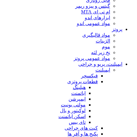
فایل روتاری
گیتس و پیزو ریمر
ام تی ای MTA
ابزارهای اندو
مواد عمومی اندو
پروتز
مواد قالبگیری
الژینات
موم
نخ زیر لثه
مواد عمومی پروتز
ایمپلنت، پریو و جراحی
ایمپلنت
فیکسچر
قطعات پروتزی
هیلینگ
اباتمنت
ایمپرشن
مولتی یونیت
لوکیتور و بال
اسکن اباتمنت
تای بیس
کیت های جراحی
پکیج ها و آفر ها