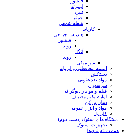
فیشور
اینورتد
تیپرد
چمفر
شعله شمعی
کارباید
هندپیس جراحی
فیشور
روند
آنگل
روند
سرامیکی
البسه محافظتی و ایزوله
دستکش
مواد ضدعفونی
سرسوزن
فیلم و مواد رادیوگرافی
لوازم یکبارمصرف
دهان بازکن
مواد و ابزار عمومی
کارپول
دستگاه های استوک (دست دوم)
تجهیزات استوک
همه دسته‌بندی‌ها