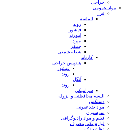
جراحی
مواد عمومی
فرز
الماسه
روند
فیشور
اینورتد
تیپرد
چمفر
شعله شمعی
کارباید
هندپیس جراحی
فیشور
روند
آنگل
روند
سرامیکی
البسه محافظتی و ایزوله
دستکش
مواد ضدعفونی
سرسوزن
فیلم و مواد رادیوگرافی
لوازم یکبارمصرف
دهان بازکن