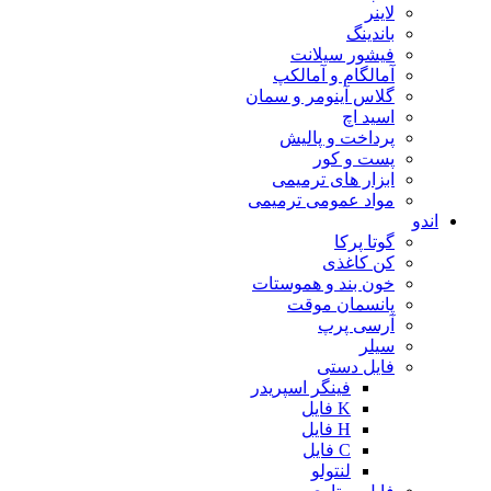
لاینر
باندینگ
فیشور سیلانت
آمالگام و آمالکپ
گلاس آینومر و سمان
اسید اچ
پرداخت و پالیش
پست و کور
ابزار های ترمیمی
مواد عمومی ترمیمی
اندو
گوتا پرکا
کن کاغذی
خون بند و هموستات
پانسمان موقت
آرسی پرپ
سیلر
فایل دستی
فینگر اسپریدر
K فایل
H فایل
C فایل
لنتولو