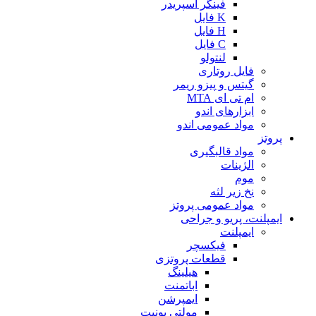
فینگر اسپریدر
K فایل
H فایل
C فایل
لنتولو
فایل روتاری
گیتس و پیزو ریمر
ام تی ای MTA
ابزارهای اندو
مواد عمومی اندو
پروتز
مواد قالبگیری
الژینات
موم
نخ زیر لثه
مواد عمومی پروتز
ایمپلنت، پریو و جراحی
ایمپلنت
فیکسچر
قطعات پروتزی
هیلینگ
اباتمنت
ایمپرشن
مولتی یونیت