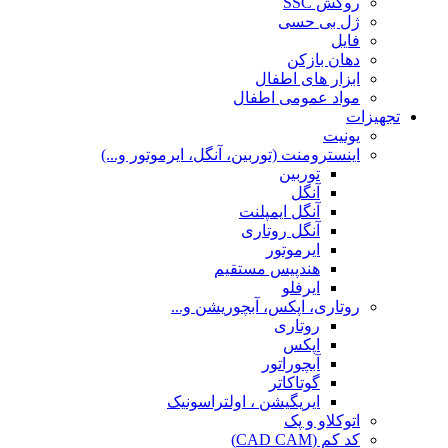
روکش SSC
ژل بی حسی
فایل
دهان بازکن
ابزار های اطفال
مواد عمومی اطفال
تجهیزات
یونیت
اینسترومنت (توربین، آنگل، ایرموتور و...)
توربین
آنگل
آنگل ایمپلنت
آنگل روتاری
ایرموتور
هندپیس مستقیم
ایرفلو
روتاری، اپکس، آبچوریشن و...
روتاری
اپکس
آبچوراتور
گوتاکاتر
ایریگیشن ، اولتراسونیک
اتوکلاو و پک
کد کم (CAD CAM)