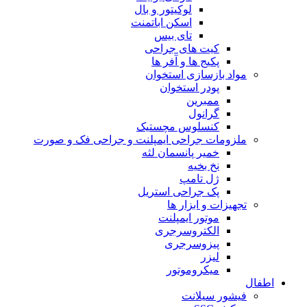
لوکیتور و بال
اسکن اباتمنت
تای بیس
کیت های جراحی
پکیج ها و آفر ها
مواد بازسازی استخوان
پودر استخوان
ممبرین
گرانول
کنسلوس مچستیک
ملزومات جراحی ایمپلنت و جراحی فک و صورت
خمیر پانسمان لثه
نخ بخیه
ژل تامپ
پک جراحی استریل
تجهیزات و ابزار ها
موتور ایمپلنت
الکتروسرجری
پیزوسرجری
لیزر
میکروموتور
اطفال
فیشور سیلانت