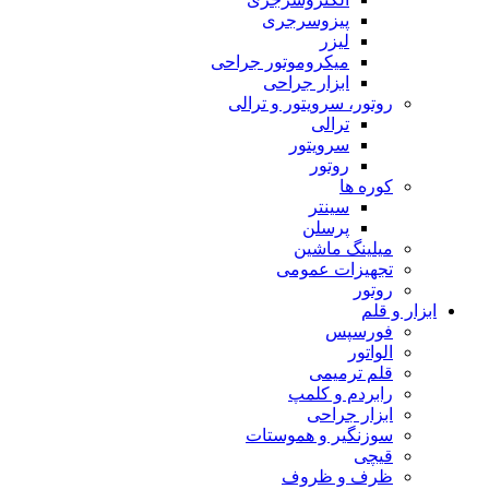
پیزوسرجری
لیزر
میکروموتور جراحی
ابزار جراحی
روتور، سرویتور و ترالی
ترالی
سرویتور
روتور
کوره ها
سینتر
پرسلن
میلینگ ماشین
تجهیزات عمومی
روتور
ابزار و قلم
فورسپس
الواتور
قلم ترمیمی
رابردم و کلمپ
ابزار جراحی
سوزنگیر و هموستات
قیچی
ظرف و ظروف