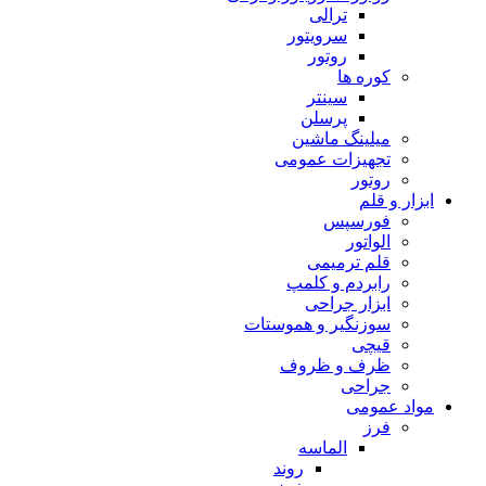
ترالی
سرویتور
روتور
کوره ها
سینتر
پرسلن
میلینگ ماشین
تجهیزات عمومی
روتور
ابزار و قلم
فورسپس
الواتور
قلم ترمیمی
رابردم و کلمپ
ابزار جراحی
سوزنگیر و هموستات
قیچی
ظرف و ظروف
جراحی
مواد عمومی
فرز
الماسه
روند