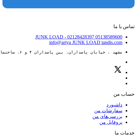
تماس با ما
JUNK LOAD
- 02128428397
05138589600
info@ariya
JUNK LOAD
tandis.com
مشهد ، خیابان پاسداران، بین پاسداران ۴ و ۶، ساختمان ۸۸
حساب من
داشبورد
سفارشات من
بررسی‌های من
پروفایل من
خدمات ما