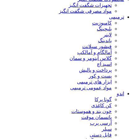
تجهیزات شگفت انگیز
مواد مصرفی شگفت انگیز
ترمیمی
کامپوزیت
بلیچینگ
لاینر
باندینگ
فیشور سیلانت
آمالگام و آمالکپ
گلاس آینومر و سمان
اسید اچ
پرداخت و پالیش
پست و کور
ابزار های ترمیمی
مواد عمومی ترمیمی
اندو
گوتا پرکا
کن کاغذی
خون بند و هموستات
پانسمان موقت
آرسی پرپ
سیلر
فایل دستی