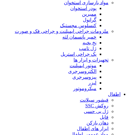
مواد بازسازی استخوان
پودر استخوان
ممبرین
گرانول
کنسلوس مچستیک
ملزومات جراحی ایمپلنت و جراحی فک و صورت
خمیر پانسمان لثه
نخ بخیه
ژل تامپ
پک جراحی استریل
تجهیزات و ابزار ها
موتور ایمپلنت
الکتروسرجری
پیزوسرجری
لیزر
میکروموتور
اطفال
فیشور سیلانت
روکش SSC
ژل بی حسی
فایل
دهان بازکن
ابزار های اطفال
مواد عمومی اطفال