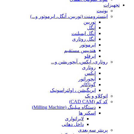
تجهیزات
یونیت
اینسترومنت (توربین، آنگل، ایرموتور و...)
توربین
آنگل
آنگل ایمپلنت
آنگل روتاری
ایرموتور
هندپیس مستقیم
ایرفلو
روتاری، اپکس، آبچوریشن و...
روتاری
اپکس
آبچوراتور
گوتاکاتر
ایریگیشن ، اولتراسونیک
اتوکلاو و پک
کد کم (CAD CAM)
دستگاه میلینگ (Milling Machine)
اسکنر ها
لابراتواری
داخل دهانی
پرینتر سه بعدی