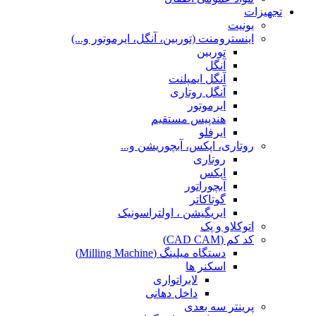
تجهیزات
یونیت
اینسترومنت (توربین، آنگل، ایرموتور و...)
توربین
آنگل
آنگل ایمپلنت
آنگل روتاری
ایرموتور
هندپیس مستقیم
ایرفلو
روتاری، اپکس، آبچوریشن و...
روتاری
اپکس
آبچوراتور
گوتاکاتر
ایریگیشن ، اولتراسونیک
اتوکلاو و پک
کد کم (CAD CAM)
دستگاه میلینگ (Milling Machine)
اسکنر ها
لابراتواری
داخل دهانی
پرینتر سه بعدی