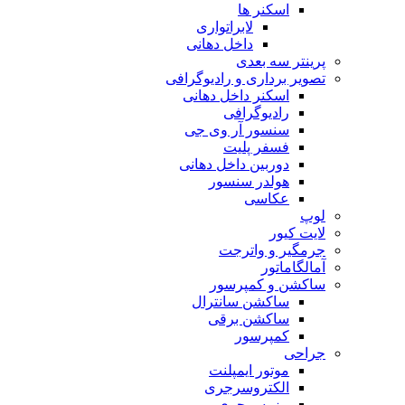
اسکنر ها
لابراتواری
داخل دهانی
پرینتر سه بعدی
تصویر برداری و رادیوگرافی
اسکنر داخل دهانی
رادیوگرافی
سنسور آر وی جی
فسفر پلیت
دوربین داخل دهانی
هولدر سنسور
عکاسی
لوپ
لایت کیور
جرمگیر و واترجت
آمالگاماتور
ساکشن و کمپرسور
ساکشن سانترال
ساکشن برقی
کمپرسور
جراحی
موتور ایمپلنت
الکتروسرجری
پیزوسرجری