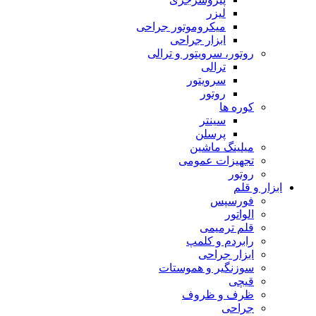
لیزر
میکروموتور جراحی
ابزار جراحی
روتور، سرویتور و ترالی
ترالی
سرویتور
روتور
کوره ها
سینتر
پرسلن
میلینگ ماشین
تجهیزات عمومی
روتور
ابزار و قلم
فورسپس
الواتور
قلم ترمیمی
رابردم و کلمپ
ابزار جراحی
سوزنگیر و هموستات
قیچی
ظرف و ظروف
جراحی