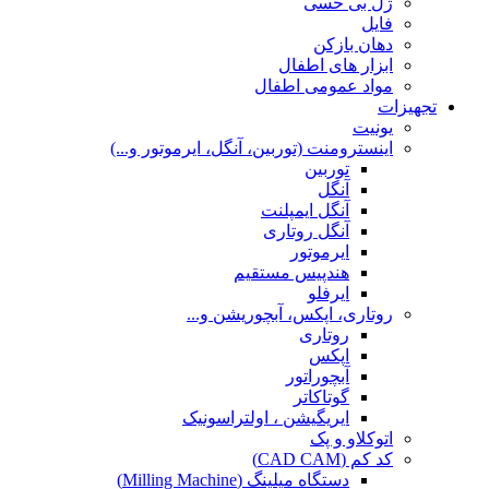
ژل بی حسی
فایل
دهان بازکن
ابزار های اطفال
مواد عمومی اطفال
تجهیزات
یونیت
اینسترومنت (توربین، آنگل، ایرموتور و...)
توربین
آنگل
آنگل ایمپلنت
آنگل روتاری
ایرموتور
هندپیس مستقیم
ایرفلو
روتاری، اپکس، آبچوریشن و...
روتاری
اپکس
آبچوراتور
گوتاکاتر
ایریگیشن ، اولتراسونیک
اتوکلاو و پک
کد کم (CAD CAM)
دستگاه میلینگ (Milling Machine)