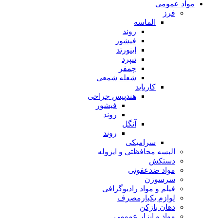
مواد عمومی
فرز
الماسه
روند
فیشور
اینورتد
تیپرد
چمفر
شعله شمعی
کارباید
هندپیس جراحی
فیشور
روند
آنگل
روند
سرامیکی
البسه محافظتی و ایزوله
دستکش
مواد ضدعفونی
سرسوزن
فیلم و مواد رادیوگرافی
لوازم یکبارمصرف
دهان بازکن
مواد و ابزار عمومی