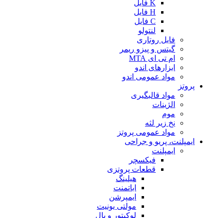
K فایل
H فایل
C فایل
لنتولو
فایل روتاری
گیتس و پیزو ریمر
ام تی ای MTA
ابزارهای اندو
مواد عمومی اندو
پروتز
مواد قالبگیری
الژینات
موم
نخ زیر لثه
مواد عمومی پروتز
ایمپلنت، پریو و جراحی
ایمپلنت
فیکسچر
قطعات پروتزی
هیلینگ
اباتمنت
ایمپرشن
مولتی یونیت
لوکیتور و بال