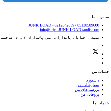
تماس با ما
JUNK LOAD
- 02128428397
05138589600
info@ariya
JUNK LOAD
tandis.com
مشهد ، خیابان پاسداران، بین پاسداران ۴ و ۶، ساختمان ۸۸
حساب من
داشبورد
سفارشات من
بررسی‌های من
پروفایل من
خدمات ما