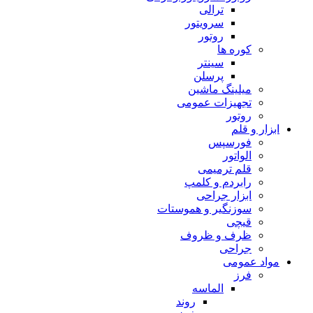
ترالی
سرویتور
روتور
کوره ها
سینتر
پرسلن
میلینگ ماشین
تجهیزات عمومی
روتور
ابزار و قلم
فورسپس
الواتور
قلم ترمیمی
رابردم و کلمپ
ابزار جراحی
سوزنگیر و هموستات
قیچی
ظرف و ظروف
جراحی
مواد عمومی
فرز
الماسه
روند