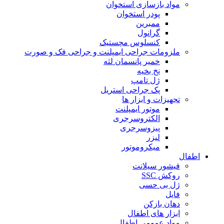
مواد بازسازی استخوان
پودر استخوان
ممبرین
گرانول
کنسلوس مچستیک
ملزومات جراحی ایمپلنت و جراحی فک و صورت
خمیر پانسمان لثه
نخ بخیه
ژل تامپ
پک جراحی استریل
تجهیزات و ابزار ها
موتور ایمپلنت
الکتروسرجری
پیزوسرجری
لیزر
میکروموتور
اطفال
فیشور سیلانت
روکش SSC
ژل بی حسی
فایل
دهان بازکن
ابزار های اطفال
مواد عمومی اطفال