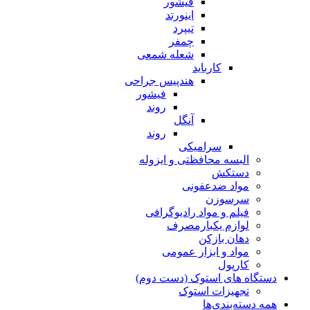
فیشور
اینورتد
تیپرد
چمفر
شعله شمعی
کارباید
هندپیس جراحی
فیشور
روند
آنگل
روند
سرامیکی
البسه محافظتی و ایزوله
دستکش
مواد ضدعفونی
سرسوزن
فیلم و مواد رادیوگرافی
لوازم یکبارمصرف
دهان بازکن
مواد و ابزار عمومی
کارپول
دستگاه های استوک (دست دوم)
تجهیزات استوک
همه دسته‌بندی‌ها