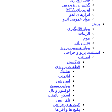
فایل روتاری
گیتس و پیزو ریمر
ام تی ای MTA
ابزارهای اندو
مواد عمومی اندو
پروتز
مواد قالبگیری
الژینات
موم
نخ زیر لثه
مواد عمومی پروتز
ایمپلنت، پریو و جراحی
ایمپلنت
فیکسچر
قطعات پروتزی
هیلینگ
اباتمنت
ایمپرشن
مولتی یونیت
لوکیتور و بال
اسکن اباتمنت
تای بیس
کیت های جراحی
پکیج ها و آفر ها