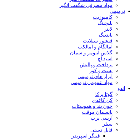
مواد مصرفی شگفت انگیز
ترمیمی
کامپوزیت
بلیچینگ
لاینر
باندینگ
فیشور سیلانت
آمالگام و آمالکپ
گلاس آینومر و سمان
اسید اچ
پرداخت و پالیش
پست و کور
ابزار های ترمیمی
مواد عمومی ترمیمی
اندو
گوتا پرکا
کن کاغذی
خون بند و هموستات
پانسمان موقت
آرسی پرپ
سیلر
فایل دستی
فینگر اسپریدر