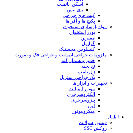
اسکن اباتمنت
تای بیس
کیت های جراحی
پکیج ها و آفر ها
مواد بازسازی استخوان
پودر استخوان
ممبرین
گرانول
کنسلوس مچستیک
ملزومات جراحی ایمپلنت و جراحی فک و صورت
خمیر پانسمان لثه
نخ بخیه
ژل تامپ
پک جراحی استریل
تجهیزات و ابزار ها
موتور ایمپلنت
الکتروسرجری
پیزوسرجری
لیزر
میکروموتور
اطفال
فیشور سیلانت
روکش SSC