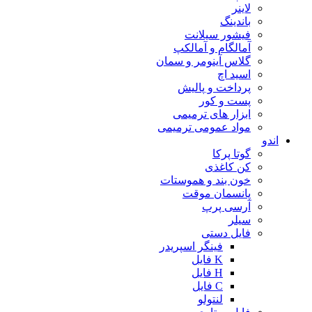
لاینر
باندینگ
فیشور سیلانت
آمالگام و آمالکپ
گلاس آینومر و سمان
اسید اچ
پرداخت و پالیش
پست و کور
ابزار های ترمیمی
مواد عمومی ترمیمی
اندو
گوتا پرکا
کن کاغذی
خون بند و هموستات
پانسمان موقت
آرسی پرپ
سیلر
فایل دستی
فینگر اسپریدر
K فایل
H فایل
C فایل
لنتولو