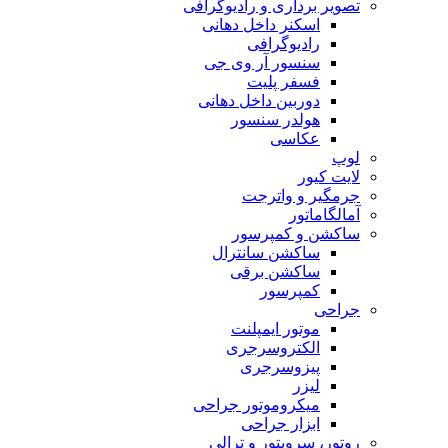
تصویر برداری و رادیوگرافی
اسکنر داخل دهانی
رادیوگرافی
سنسور آر وی جی
فسفر پلیت
دوربین داخل دهانی
هولدر سنسور
عکاسی
لوپ
لایت کیور
جرمگیر و واترجت
آمالگاماتور
ساکشن و کمپرسور
ساکشن سانترال
ساکشن برقی
کمپرسور
جراحی
موتور ایمپلنت
الکتروسرجری
پیزوسرجری
لیزر
میکروموتور جراحی
ابزار جراحی
روتور، سرویتور و ترالی