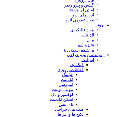
فایل روتاری
گیتس و پیزو ریمر
ام تی ای MTA
ابزارهای اندو
مواد عمومی اندو
پروتز
مواد قالبگیری
الژینات
موم
نخ زیر لثه
مواد عمومی پروتز
ایمپلنت، پریو و جراحی
ایمپلنت
فیکسچر
قطعات پروتزی
هیلینگ
اباتمنت
ایمپرشن
مولتی یونیت
لوکیتور و بال
اسکن اباتمنت
تای بیس
کیت های جراحی
پکیج ها و آفر ها