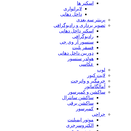
اسکنر ها
لابراتواری
داخل دهانی
پرینتر سه بعدی
تصویر برداری و رادیوگرافی
اسکنر داخل دهانی
رادیوگرافی
سنسور آر وی جی
فسفر پلیت
دوربین داخل دهانی
هولدر سنسور
عکاسی
لوپ
لایت کیور
جرمگیر و واترجت
آمالگاماتور
ساکشن و کمپرسور
ساکشن سانترال
ساکشن برقی
کمپرسور
جراحی
موتور ایمپلنت
الکتروسرجری
پیزوسرجری