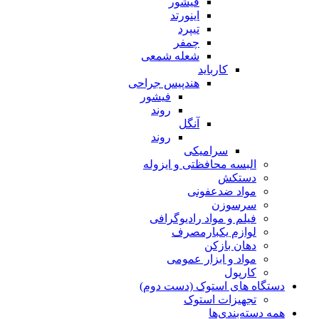
فیشور
اینورتد
تیپرد
چمفر
شعله شمعی
کارباید
هندپیس جراحی
فیشور
روند
آنگل
روند
سرامیکی
البسه محافظتی و ایزوله
دستکش
مواد ضدعفونی
سرسوزن
فیلم و مواد رادیوگرافی
لوازم یکبارمصرف
دهان بازکن
مواد و ابزار عمومی
کارپول
دستگاه های استوک (دست دوم)
تجهیزات استوک
همه دسته‌بندی‌ها