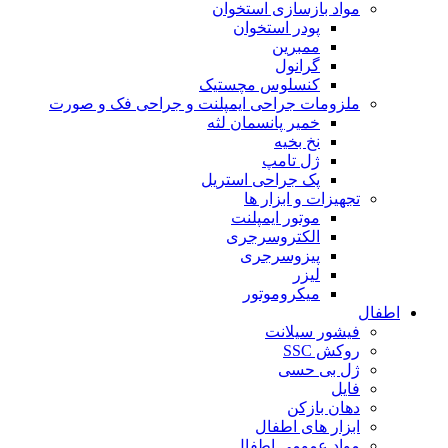
مواد بازسازی استخوان
پودر استخوان
ممبرین
گرانول
کنسلوس مچستیک
ملزومات جراحی ایمپلنت و جراحی فک و صورت
خمیر پانسمان لثه
نخ بخیه
ژل تامپ
پک جراحی استریل
تجهیزات و ابزار ها
موتور ایمپلنت
الکتروسرجری
پیزوسرجری
لیزر
میکروموتور
اطفال
فیشور سیلانت
روکش SSC
ژل بی حسی
فایل
دهان بازکن
ابزار های اطفال
مواد عمومی اطفال