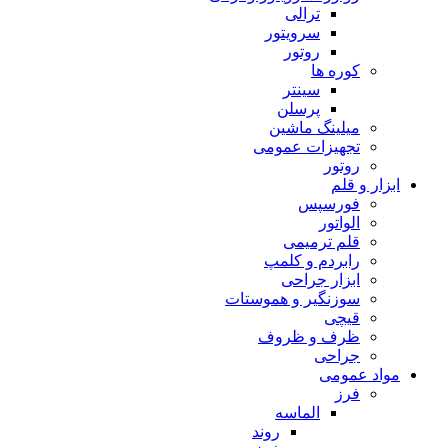
ترالی
سرویتور
روتور
کوره ها
سینتر
پرسلن
میلینگ ماشین
تجهیزات عمومی
روتور
ابزار و قلم
فورسپس
الواتور
قلم ترمیمی
رابردم و کلمپ
ابزار جراحی
سوزنگیر و هموستات
قیچی
ظرف و ظروف
جراحی
مواد عمومی
فرز
الماسه
روند