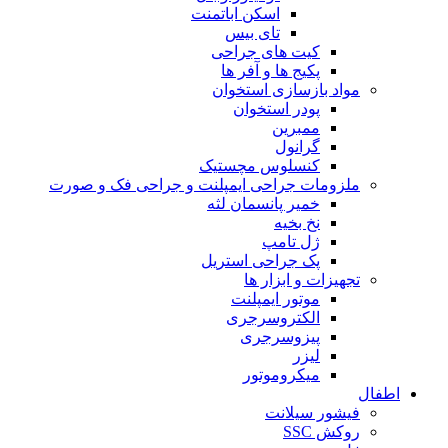
اسکن اباتمنت
تای بیس
کیت های جراحی
پکیج ها و آفر ها
مواد بازسازی استخوان
پودر استخوان
ممبرین
گرانول
کنسلوس مچستیک
ملزومات جراحی ایمپلنت و جراحی فک و صورت
خمیر پانسمان لثه
نخ بخیه
ژل تامپ
پک جراحی استریل
تجهیزات و ابزار ها
موتور ایمپلنت
الکتروسرجری
پیزوسرجری
لیزر
میکروموتور
اطفال
فیشور سیلانت
روکش SSC