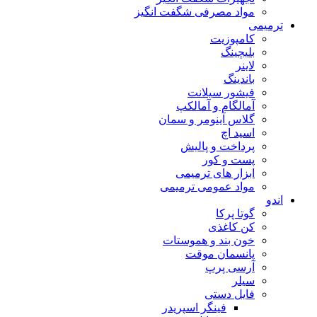
مواد مصرفی شگفت انگیز
ترمیمی
کامپوزیت
بلیچینگ
لاینر
باندینگ
فیشور سیلانت
آمالگام و آمالکپ
گلاس آینومر و سمان
اسید اچ
پرداخت و پالیش
پست و کور
ابزار های ترمیمی
مواد عمومی ترمیمی
اندو
گوتا پرکا
کن کاغذی
خون بند و هموستات
پانسمان موقت
آرسی پرپ
سیلر
فایل دستی
فینگر اسپریدر