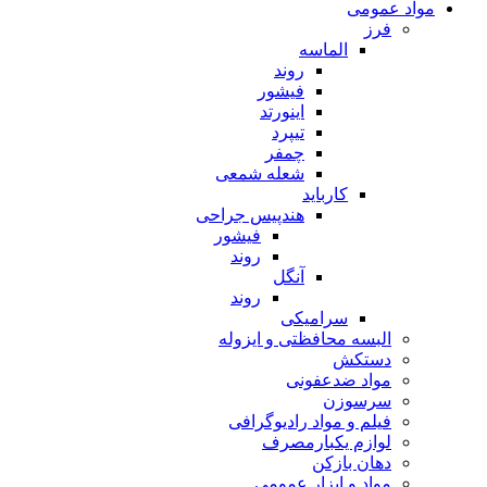
مواد عمومی
فرز
الماسه
روند
فیشور
اینورتد
تیپرد
چمفر
شعله شمعی
کارباید
هندپیس جراحی
فیشور
روند
آنگل
روند
سرامیکی
البسه محافظتی و ایزوله
دستکش
مواد ضدعفونی
سرسوزن
فیلم و مواد رادیوگرافی
لوازم یکبارمصرف
دهان بازکن
مواد و ابزار عمومی