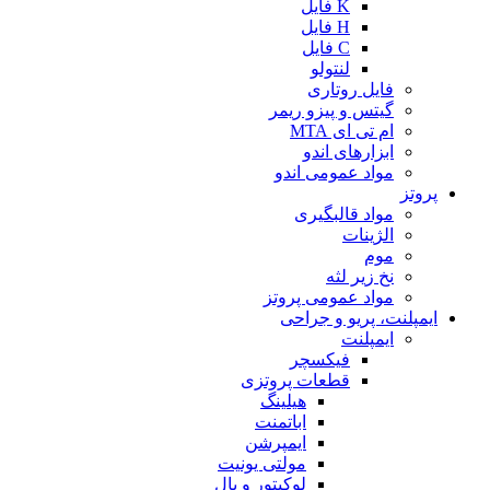
K فایل
H فایل
C فایل
لنتولو
فایل روتاری
گیتس و پیزو ریمر
ام تی ای MTA
ابزارهای اندو
مواد عمومی اندو
پروتز
مواد قالبگیری
الژینات
موم
نخ زیر لثه
مواد عمومی پروتز
ایمپلنت، پریو و جراحی
ایمپلنت
فیکسچر
قطعات پروتزی
هیلینگ
اباتمنت
ایمپرشن
مولتی یونیت
لوکیتور و بال