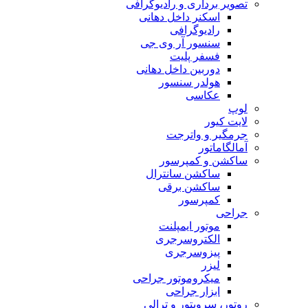
تصویر برداری و رادیوگرافی
اسکنر داخل دهانی
رادیوگرافی
سنسور آر وی جی
فسفر پلیت
دوربین داخل دهانی
هولدر سنسور
عکاسی
لوپ
لایت کیور
جرمگیر و واترجت
آمالگاماتور
ساکشن و کمپرسور
ساکشن سانترال
ساکشن برقی
کمپرسور
جراحی
موتور ایمپلنت
الکتروسرجری
پیزوسرجری
لیزر
میکروموتور جراحی
ابزار جراحی
روتور، سرویتور و ترالی