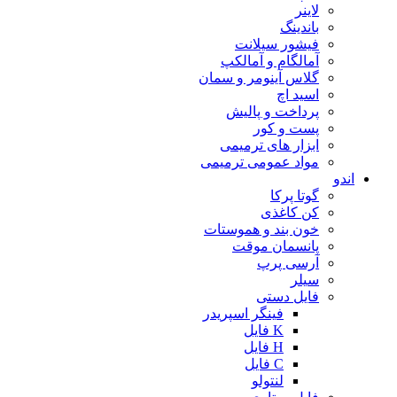
لاینر
باندینگ
فیشور سیلانت
آمالگام و آمالکپ
گلاس آینومر و سمان
اسید اچ
پرداخت و پالیش
پست و کور
ابزار های ترمیمی
مواد عمومی ترمیمی
اندو
گوتا پرکا
کن کاغذی
خون بند و هموستات
پانسمان موقت
آرسی پرپ
سیلر
فایل دستی
فینگر اسپریدر
K فایل
H فایل
C فایل
لنتولو