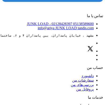
تماس با ما
JUNK LOAD
- 02128428397
05138589600
info@ariya
JUNK LOAD
tandis.com
مشهد ، خیابان پاسداران، بین پاسداران ۴ و ۶، ساختمان ۸۸
حساب من
داشبورد
سفارشات من
بررسی‌های من
پروفایل من
خدمات ما