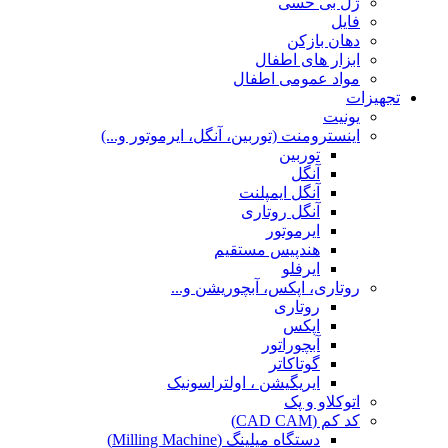
ژل بی حسی
فایل
دهان بازکن
ابزار های اطفال
مواد عمومی اطفال
تجهیزات
یونیت
اینسترومنت (توربین، آنگل، ایرموتور و...)
توربین
آنگل
آنگل ایمپلنت
آنگل روتاری
ایرموتور
هندپیس مستقیم
ایرفلو
روتاری، اپکس، آبچوریشن و...
روتاری
اپکس
آبچوراتور
گوتاکاتر
ایریگیشن ، اولتراسونیک
اتوکلاو و پک
کد کم (CAD CAM)
دستگاه میلینگ (Milling Machine)