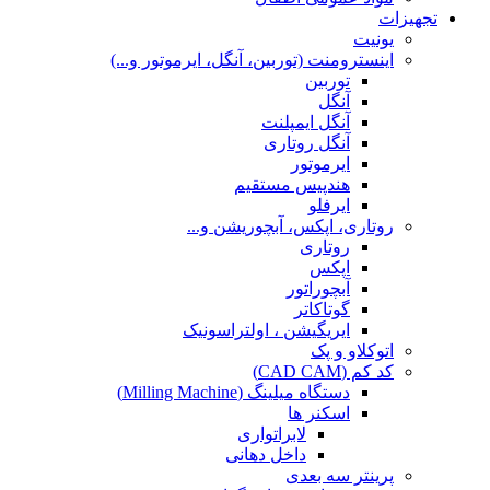
تجهیزات
یونیت
اینسترومنت (توربین، آنگل، ایرموتور و...)
توربین
آنگل
آنگل ایمپلنت
آنگل روتاری
ایرموتور
هندپیس مستقیم
ایرفلو
روتاری، اپکس، آبچوریشن و...
روتاری
اپکس
آبچوراتور
گوتاکاتر
ایریگیشن ، اولتراسونیک
اتوکلاو و پک
کد کم (CAD CAM)
دستگاه میلینگ (Milling Machine)
اسکنر ها
لابراتواری
داخل دهانی
پرینتر سه بعدی