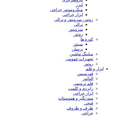
لیزر
میکروموتور جراحی
ابزار جراحی
روتور، سرویتور و ترالی
ترالی
سرویتور
روتور
کوره ها
سینتر
پرسلن
میلینگ ماشین
تجهیزات عمومی
روتور
ابزار و قلم
فورسپس
الواتور
قلم ترمیمی
رابردم و کلمپ
ابزار جراحی
سوزنگیر و هموستات
قیچی
ظرف و ظروف
جراحی