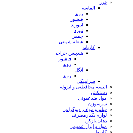
فرز
الماسه
روند
فیشور
اینورتد
تیپرد
چمفر
شعله شمعی
کارباید
هندپیس جراحی
فیشور
روند
آنگل
روند
سرامیکی
البسه محافظتی و ایزوله
دستکش
مواد ضدعفونی
سرسوزن
فیلم و مواد رادیوگرافی
لوازم یکبارمصرف
دهان بازکن
مواد و ابزار عمومی
کارپول