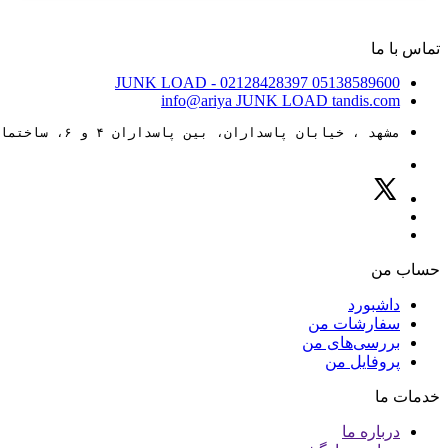
تماس با ما
JUNK LOAD
- 02128428397
05138589600
info@ariya
JUNK LOAD
tandis.com
مشهد ، خیابان پاسداران، بین پاسداران ۴ و ۶، ساختمان ۸۸
حساب من
داشبورد
سفارشات من
بررسی‌های من
پروفایل من
خدمات ما
درباره ما