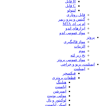
H فایل
C فایل
لنتولو
فایل روتاری
گیتس و پیزو ریمر
ام تی ای MTA
ابزارهای اندو
مواد عمومی اندو
پروتز
مواد قالبگیری
الژینات
موم
نخ زیر لثه
مواد عمومی پروتز
ایمپلنت، پریو و جراحی
ایمپلنت
فیکسچر
قطعات پروتزی
هیلینگ
اباتمنت
ایمپرشن
مولتی یونیت
لوکیتور و بال
اسکن اباتمنت