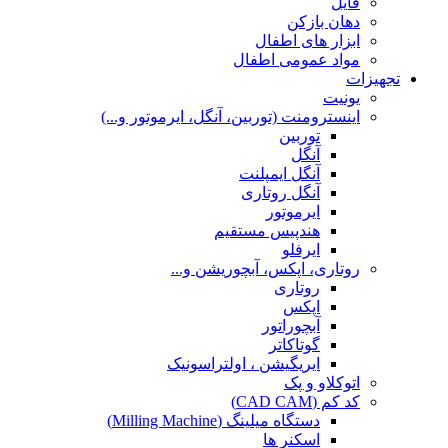
فایل
دهان بازکن
ابزار های اطفال
مواد عمومی اطفال
تجهیزات
یونیت
اینسترومنت (توربین، آنگل، ایرموتور و...)
توربین
آنگل
آنگل ایمپلنت
آنگل روتاری
ایرموتور
هندپیس مستقیم
ایرفلو
روتاری، اپکس، آبچوریشن و...
روتاری
اپکس
آبچوراتور
گوتاکاتر
ایریگیشن ، اولتراسونیک
اتوکلاو و پک
کد کم (CAD CAM)
دستگاه میلینگ (Milling Machine)
اسکنر ها