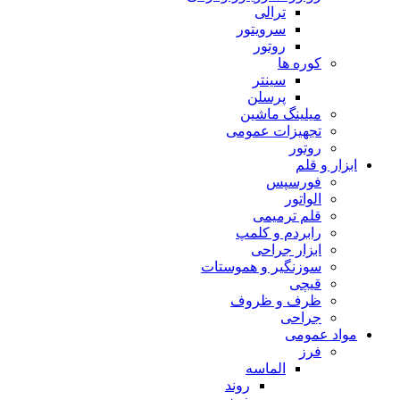
ترالی
سرویتور
روتور
کوره ها
سینتر
پرسلن
میلینگ ماشین
تجهیزات عمومی
روتور
ابزار و قلم
فورسپس
الواتور
قلم ترمیمی
رابردم و کلمپ
ابزار جراحی
سوزنگیر و هموستات
قیچی
ظرف و ظروف
جراحی
مواد عمومی
فرز
الماسه
روند