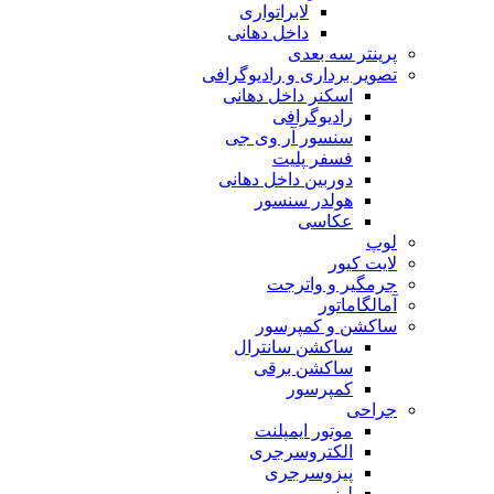
لابراتواری
داخل دهانی
پرینتر سه بعدی
تصویر برداری و رادیوگرافی
اسکنر داخل دهانی
رادیوگرافی
سنسور آر وی جی
فسفر پلیت
دوربین داخل دهانی
هولدر سنسور
عکاسی
لوپ
لایت کیور
جرمگیر و واترجت
آمالگاماتور
ساکشن و کمپرسور
ساکشن سانترال
ساکشن برقی
کمپرسور
جراحی
موتور ایمپلنت
الکتروسرجری
پیزوسرجری
لیزر