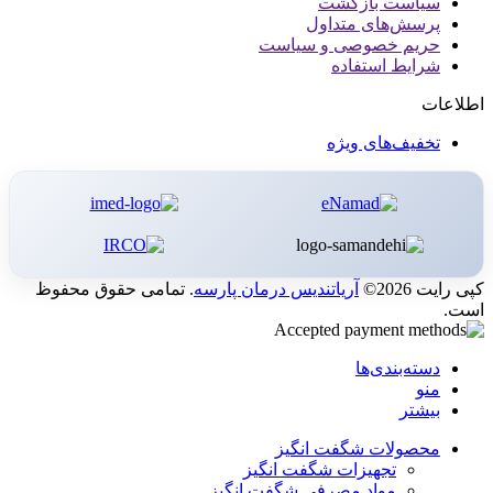
سیاست بازگشت
پرسش‌های متداول
حریم خصوصی و سیاست
شرایط استفاده
اطلاعات
تخفیف‌های ویژه
کپی رایت 2026©
آریاتندیس درمان پارسه
. تمامی حقوق محفوظ
است.
دسته‌بندی‌ها
منو
بیشتر
محصولات شگفت انگیز
تجهیزات شگفت انگیز
مواد مصرفی شگفت انگیز