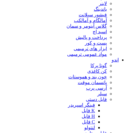
لاینر
باندینگ
فیشور سیلانت
آمالگام و آمالکپ
گلاس آینومر و سمان
اسید اچ
پرداخت و پالیش
پست و کور
ابزار های ترمیمی
مواد عمومی ترمیمی
اندو
گوتا پرکا
کن کاغذی
خون بند و هموستات
پانسمان موقت
آرسی پرپ
سیلر
فایل دستی
فینگر اسپریدر
K فایل
H فایل
C فایل
لنتولو