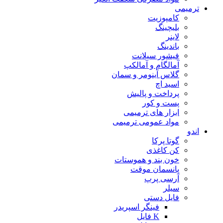
ترمیمی
کامپوزیت
بلیچینگ
لاینر
باندینگ
فیشور سیلانت
آمالگام و آمالکپ
گلاس آینومر و سمان
اسید اچ
پرداخت و پالیش
پست و کور
ابزار های ترمیمی
مواد عمومی ترمیمی
اندو
گوتا پرکا
کن کاغذی
خون بند و هموستات
پانسمان موقت
آرسی پرپ
سیلر
فایل دستی
فینگر اسپریدر
K فایل