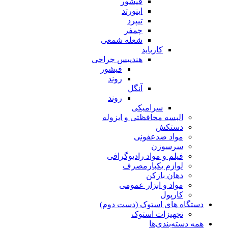
فیشور
اینورتد
تیپرد
چمفر
شعله شمعی
کارباید
هندپیس جراحی
فیشور
روند
آنگل
روند
سرامیکی
البسه محافظتی و ایزوله
دستکش
مواد ضدعفونی
سرسوزن
فیلم و مواد رادیوگرافی
لوازم یکبارمصرف
دهان بازکن
مواد و ابزار عمومی
کارپول
دستگاه های استوک (دست دوم)
تجهیزات استوک
همه دسته‌بندی‌ها