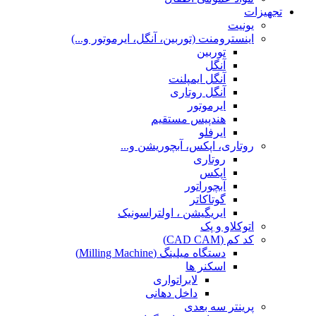
تجهیزات
یونیت
اینسترومنت (توربین، آنگل، ایرموتور و...)
توربین
آنگل
آنگل ایمپلنت
آنگل روتاری
ایرموتور
هندپیس مستقیم
ایرفلو
روتاری، اپکس، آبچوریشن و...
روتاری
اپکس
آبچوراتور
گوتاکاتر
ایریگیشن ، اولتراسونیک
اتوکلاو و پک
کد کم (CAD CAM)
دستگاه میلینگ (Milling Machine)
اسکنر ها
لابراتواری
داخل دهانی
پرینتر سه بعدی