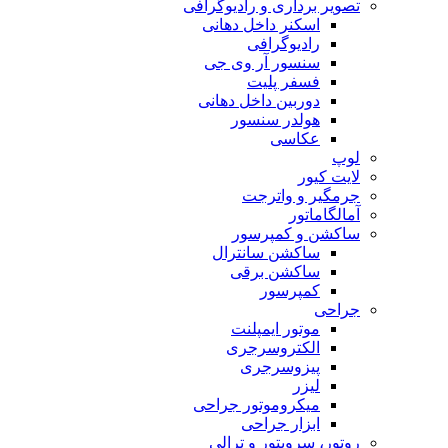
تصویر برداری و رادیوگرافی
اسکنر داخل دهانی
رادیوگرافی
سنسور آر وی جی
فسفر پلیت
دوربین داخل دهانی
هولدر سنسور
عکاسی
لوپ
لایت کیور
جرمگیر و واترجت
آمالگاماتور
ساکشن و کمپرسور
ساکشن سانترال
ساکشن برقی
کمپرسور
جراحی
موتور ایمپلنت
الکتروسرجری
پیزوسرجری
لیزر
میکروموتور جراحی
ابزار جراحی
روتور، سرویتور و ترالی