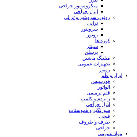
میکروموتور جراحی
ابزار جراحی
روتور، سرویتور و ترالی
ترالی
سرویتور
روتور
کوره ها
سینتر
پرسلن
میلینگ ماشین
تجهیزات عمومی
روتور
ابزار و قلم
فورسپس
الواتور
قلم ترمیمی
رابردم و کلمپ
ابزار جراحی
سوزنگیر و هموستات
قیچی
ظرف و ظروف
جراحی
مواد عمومی