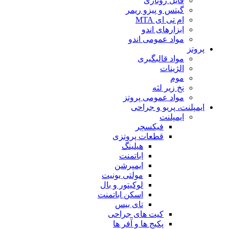
فایل روتاری
گیتس و پیزو ریمر
ام تی ای MTA
ابزارهای اندو
مواد عمومی اندو
پروتز
مواد قالبگیری
الژینات
موم
نخ زیر لثه
مواد عمومی پروتز
ایمپلنت، پریو و جراحی
ایمپلنت
فیکسچر
قطعات پروتزی
هیلینگ
اباتمنت
ایمپرشن
مولتی یونیت
لوکیتور و بال
اسکن اباتمنت
تای بیس
کیت های جراحی
پکیج ها و آفر ها