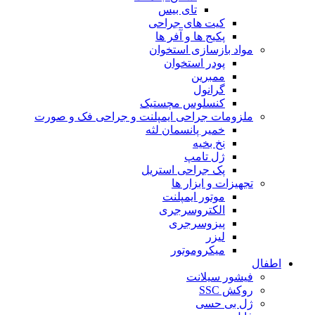
تای بیس
کیت های جراحی
پکیج ها و آفر ها
مواد بازسازی استخوان
پودر استخوان
ممبرین
گرانول
کنسلوس مچستیک
ملزومات جراحی ایمپلنت و جراحی فک و صورت
خمیر پانسمان لثه
نخ بخیه
ژل تامپ
پک جراحی استریل
تجهیزات و ابزار ها
موتور ایمپلنت
الکتروسرجری
پیزوسرجری
لیزر
میکروموتور
اطفال
فیشور سیلانت
روکش SSC
ژل بی حسی