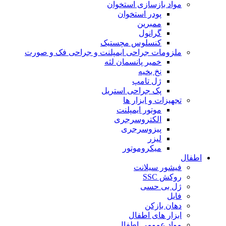
مواد بازسازی استخوان
پودر استخوان
ممبرین
گرانول
کنسلوس مچستیک
ملزومات جراحی ایمپلنت و جراحی فک و صورت
خمیر پانسمان لثه
نخ بخیه
ژل تامپ
پک جراحی استریل
تجهیزات و ابزار ها
موتور ایمپلنت
الکتروسرجری
پیزوسرجری
لیزر
میکروموتور
اطفال
فیشور سیلانت
روکش SSC
ژل بی حسی
فایل
دهان بازکن
ابزار های اطفال
مواد عمومی اطفال