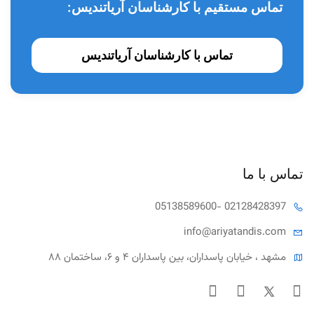
تماس مستقیم با کارشناسان آریاتندیس:
تماس با کارشناسان آریاتندیس
تماس با ما
05138589600
- 02128428397
info@ariya
tandis.com
مشهد ، خیابان پاسداران، بین پاسداران ۴ و ۶، ساختمان ۸۸