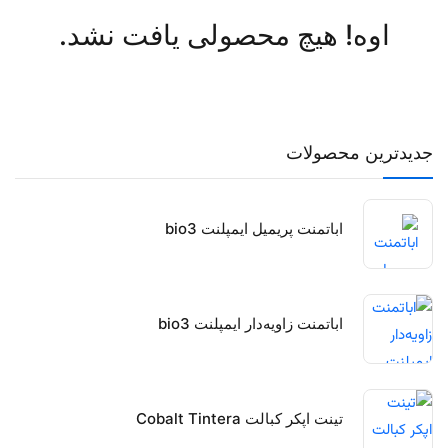
اوه! هیچ محصولی یافت نشد.
جدیدترین محصولات
اباتمنت پریمیل ایمپلنت bio3
اباتمنت زاویه‌دار ایمپلنت bio3
تینت اپکر کبالت Cobalt Tintera