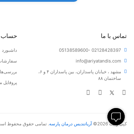
تماس با ما
حساب 
- 02128428397
05138589600
داشبورد
tandis.com
info@ariya
سفارشات
مشهد ، خیابان پاسداران، بین پاسداران ۴ و ۶، 
بررسی‌ها
ساختمان ۸۸
پروفایل م
کپی رایت 2026©
آریاتندیس درمان پارسه
. تمامی حقوق محفوظ اس