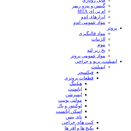
فایل روتاری
گیتس و پیزو ریمر
ام تی ای MTA
ابزارهای اندو
مواد عمومی اندو
پروتز
مواد قالبگیری
الژینات
موم
نخ زیر لثه
مواد عمومی پروتز
ایمپلنت، پریو و جراحی
ایمپلنت
فیکسچر
قطعات پروتزی
هیلینگ
اباتمنت
ایمپرشن
مولتی یونیت
لوکیتور و بال
اسکن اباتمنت
تای بیس
کیت های جراحی
پکیج ها و آفر ها