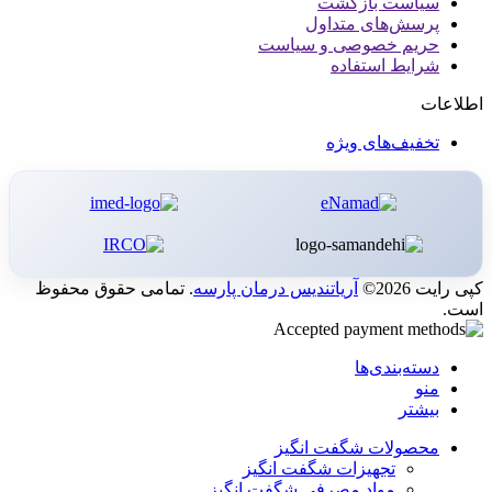
سیاست بازگشت
پرسش‌های متداول
حریم خصوصی و سیاست
شرایط استفاده
اطلاعات
تخفیف‌های ویژه
کپی رایت 2026©
آریاتندیس درمان پارسه
. تمامی حقوق محفوظ
است.
دسته‌بندی‌ها
منو
بیشتر
محصولات شگفت انگیز
تجهیزات شگفت انگیز
مواد مصرفی شگفت انگیز