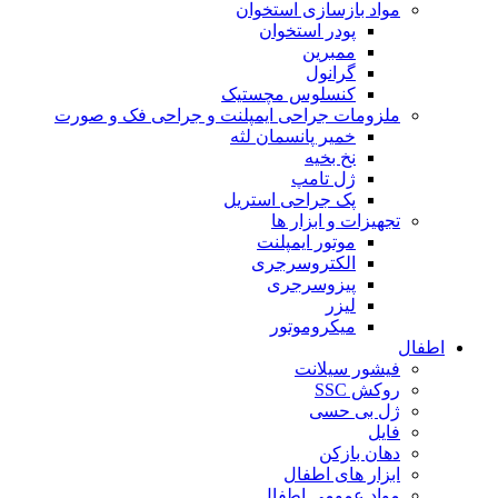
مواد بازسازی استخوان
پودر استخوان
ممبرین
گرانول
کنسلوس مچستیک
ملزومات جراحی ایمپلنت و جراحی فک و صورت
خمیر پانسمان لثه
نخ بخیه
ژل تامپ
پک جراحی استریل
تجهیزات و ابزار ها
موتور ایمپلنت
الکتروسرجری
پیزوسرجری
لیزر
میکروموتور
اطفال
فیشور سیلانت
روکش SSC
ژل بی حسی
فایل
دهان بازکن
ابزار های اطفال
مواد عمومی اطفال