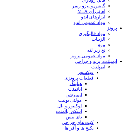
فایل روتاری
گیتس و پیزو ریمر
ام تی ای MTA
ابزارهای اندو
مواد عمومی اندو
پروتز
مواد قالبگیری
الژینات
موم
نخ زیر لثه
مواد عمومی پروتز
ایمپلنت، پریو و جراحی
ایمپلنت
فیکسچر
قطعات پروتزی
هیلینگ
اباتمنت
ایمپرشن
مولتی یونیت
لوکیتور و بال
اسکن اباتمنت
تای بیس
کیت های جراحی
پکیج ها و آفر ها