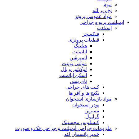
موم
نخ زیر لثه
مواد عمومی پروتز
ایمپلنت، پریو و جراحی
ایمپلنت
فیکسچر
قطعات پروتزی
هیلینگ
اباتمنت
ایمپرشن
مولتی یونیت
لوکیتور و بال
اسکن اباتمنت
تای بیس
کیت های جراحی
پکیج ها و آفر ها
مواد بازسازی استخوان
پودر استخوان
ممبرین
گرانول
کنسلوس مچستیک
ملزومات جراحی ایمپلنت و جراحی فک و صورت
خمیر پانسمان لثه