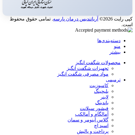
کپی رایت 2026©
آریاتندیس درمان پارسه
. تمامی حقوق محفوظ
است.
دسته‌بندی‌ها
منو
بیشتر
محصولات شگفت انگیز
تجهیزات شگفت انگیز
مواد مصرفی شگفت انگیز
ترمیمی
کامپوزیت
بلیچینگ
لاینر
باندینگ
فیشور سیلانت
آمالگام و آمالکپ
گلاس آینومر و سمان
اسید اچ
پرداخت و پالیش