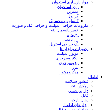
مواد بازسازی استخوان
پودر استخوان
ممبرین
گرانول
کنسلوس مچستیک
ملزومات جراحی ایمپلنت و جراحی فک و صورت
خمیر پانسمان لثه
نخ بخیه
ژل تامپ
پک جراحی استریل
تجهیزات و ابزار ها
موتور ایمپلنت
الکتروسرجری
پیزوسرجری
لیزر
میکروموتور
اطفال
فیشور سیلانت
روکش SSC
ژل بی حسی
فایل
دهان بازکن
ابزار های اطفال
مواد عمومی اطفال