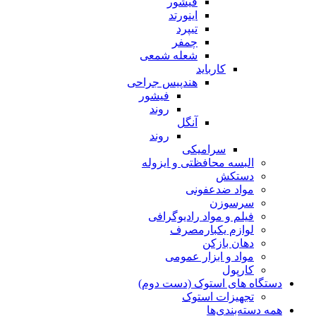
فیشور
اینورتد
تیپرد
چمفر
شعله شمعی
کارباید
هندپیس جراحی
فیشور
روند
آنگل
روند
سرامیکی
البسه محافظتی و ایزوله
دستکش
مواد ضدعفونی
سرسوزن
فیلم و مواد رادیوگرافی
لوازم یکبارمصرف
دهان بازکن
مواد و ابزار عمومی
کارپول
دستگاه های استوک (دست دوم)
تجهیزات استوک
همه دسته‌بندی‌ها