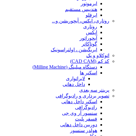
ایرموتور
هندپیس مستقیم
ایرفلو
روتاری، اپکس، آبچوریشن و...
روتاری
اپکس
آبچوراتور
گوتاکاتر
ایریگیشن ، اولتراسونیک
اتوکلاو و پک
کد کم (CAD CAM)
دستگاه میلینگ (Milling Machine)
اسکنر ها
لابراتواری
داخل دهانی
پرینتر سه بعدی
تصویر برداری و رادیوگرافی
اسکنر داخل دهانی
رادیوگرافی
سنسور آر وی جی
فسفر پلیت
دوربین داخل دهانی
هولدر سنسور