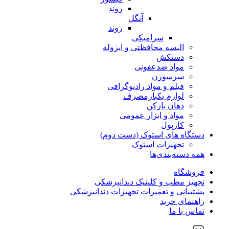
روند
آنگل
روند
سرامیکی
البسه محافظتی و ایزوله
دستکش
مواد ضدعفونی
سرسوزن
فیلم و مواد رادیوگرافی
لوازم یکبارمصرف
دهان بازکن
مواد و ابزار عمومی
کارپول
دستگاه های استوک (دست دوم)
تجهیزات استوک
همه دسته‌بندی‌ها
فروشگاه
تجهیز مطب و کلینیک دندانپزشکی
پشتیبانی و تعمیرات تجهیزات دندانپزشکی
راهنمای خرید
تماس با ما