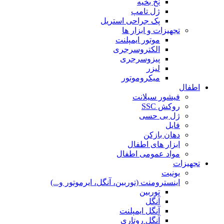
نخ بخیه
ژل تامپ
پک جراحی استریل
تجهیزات و ابزار ها
موتور ایمپلنت
الکتروسرجری
پیزوسرجری
لیزر
میکروموتور
اطفال
فیشور سیلانت
روکش SSC
ژل بی حسی
فایل
دهان بازکن
ابزار های اطفال
مواد عمومی اطفال
تجهیزات
یونیت
اینسترومنت (توربین، آنگل، ایرموتور و...)
توربین
آنگل
آنگل ایمپلنت
آنگل روتاری