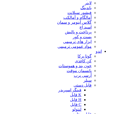
لاینر
باندینگ
فیشور سیلانت
آمالگام و آمالکپ
گلاس آینومر و سمان
اسید اچ
پرداخت و پالیش
پست و کور
ابزار های ترمیمی
مواد عمومی ترمیمی
اندو
گوتا پرکا
کن کاغذی
خون بند و هموستات
پانسمان موقت
آرسی پرپ
سیلر
فایل دستی
فینگر اسپریدر
K فایل
H فایل
C فایل
لنتولو