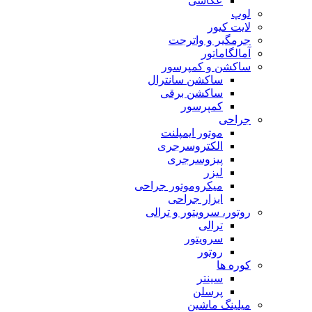
عکاسی
لوپ
لایت کیور
جرمگیر و واترجت
آمالگاماتور
ساکشن و کمپرسور
ساکشن سانترال
ساکشن برقی
کمپرسور
جراحی
موتور ایمپلنت
الکتروسرجری
پیزوسرجری
لیزر
میکروموتور جراحی
ابزار جراحی
روتور، سرویتور و ترالی
ترالی
سرویتور
روتور
کوره ها
سینتر
پرسلن
میلینگ ماشین