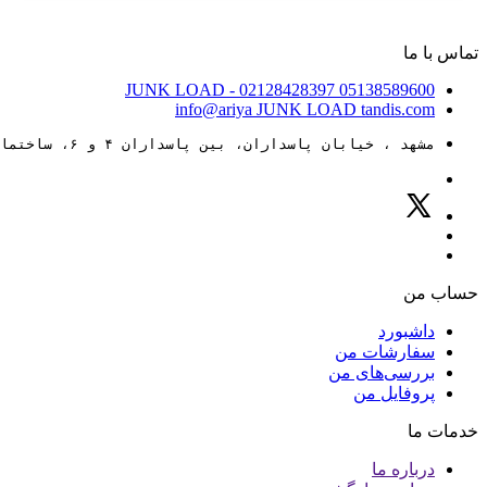
تماس با ما
JUNK LOAD
- 02128428397
05138589600
info@ariya
JUNK LOAD
tandis.com
مشهد ، خیابان پاسداران، بین پاسداران ۴ و ۶، ساختمان ۸۸
حساب من
داشبورد
سفارشات من
بررسی‌های من
پروفایل من
خدمات ما
درباره ما