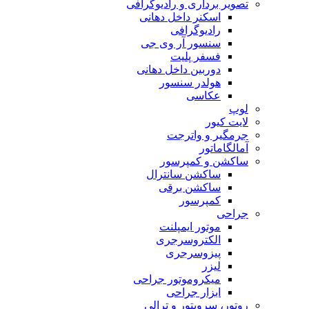
تصویر برداری و رادیوگرافی
اسکنر داخل دهانی
رادیوگرافی
سنسور آر وی جی
فسفر پلیت
دوربین داخل دهانی
هولدر سنسور
عکاسی
لوپ
لایت کیور
جرمگیر و واترجت
آمالگاماتور
ساکشن و کمپرسور
ساکشن سانترال
ساکشن برقی
کمپرسور
جراحی
موتور ایمپلنت
الکتروسرجری
پیزوسرجری
لیزر
میکروموتور جراحی
ابزار جراحی
روتور، سرویتور و ترالی