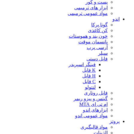
پست و کور
ابزار های ترمیمی
مواد عمومی ترمیمی
اندو
گوتا پرکا
کن کاغذی
خون بند و هموستات
پانسمان موقت
آرسی پرپ
سیلر
فایل دستی
فینگر اسپریدر
K فایل
H فایل
C فایل
لنتولو
فایل روتاری
گیتس و پیزو ریمر
ام تی ای MTA
ابزارهای اندو
مواد عمومی اندو
پروتز
مواد قالبگیری
الژینات