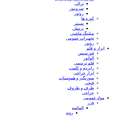
ترالی
سرویتور
روتور
کوره ها
سینتر
پرسلن
میلینگ ماشین
تجهیزات عمومی
روتور
ابزار و قلم
فورسپس
الواتور
قلم ترمیمی
رابردم و کلمپ
ابزار جراحی
سوزنگیر و هموستات
قیچی
ظرف و ظروف
جراحی
مواد عمومی
فرز
الماسه
روند