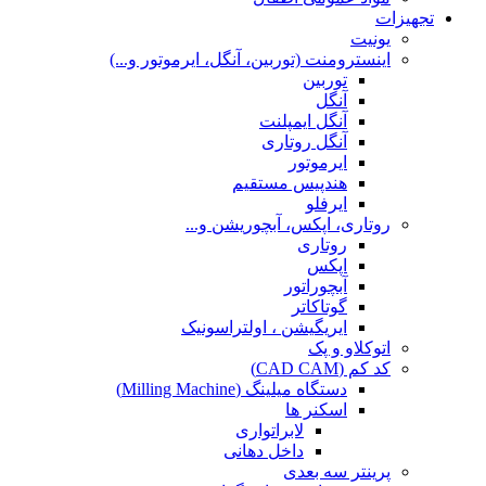
تجهیزات
یونیت
اینسترومنت (توربین، آنگل، ایرموتور و...)
توربین
آنگل
آنگل ایمپلنت
آنگل روتاری
ایرموتور
هندپیس مستقیم
ایرفلو
روتاری، اپکس، آبچوریشن و...
روتاری
اپکس
آبچوراتور
گوتاکاتر
ایریگیشن ، اولتراسونیک
اتوکلاو و پک
کد کم (CAD CAM)
دستگاه میلینگ (Milling Machine)
اسکنر ها
لابراتواری
داخل دهانی
پرینتر سه بعدی