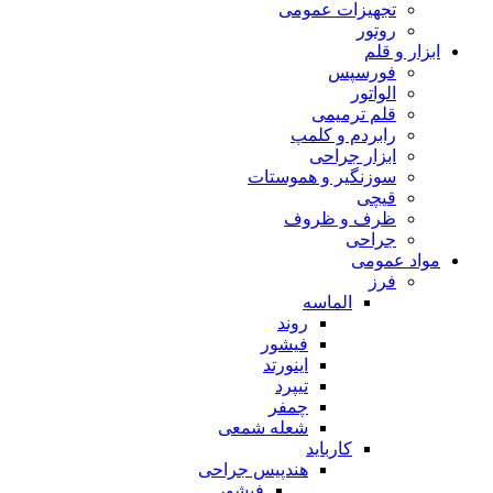
تجهیزات عمومی
روتور
ابزار و قلم
فورسپس
الواتور
قلم ترمیمی
رابردم و کلمپ
ابزار جراحی
سوزنگیر و هموستات
قیچی
ظرف و ظروف
جراحی
مواد عمومی
فرز
الماسه
روند
فیشور
اینورتد
تیپرد
چمفر
شعله شمعی
کارباید
هندپیس جراحی
فیشور