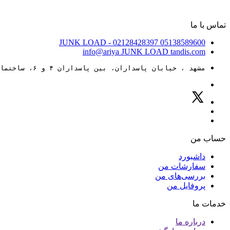
تماس با ما
JUNK LOAD
- 02128428397
05138589600
info@ariya
JUNK LOAD
tandis.com
مشهد ، خیابان پاسداران، بین پاسداران ۴ و ۶، ساختمان ۸۸
حساب من
داشبورد
سفارشات من
بررسی‌های من
پروفایل من
خدمات ما
درباره ما