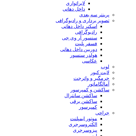
لابراتواری
داخل دهانی
پرینتر سه بعدی
تصویر برداری و رادیوگرافی
اسکنر داخل دهانی
رادیوگرافی
سنسور آر وی جی
فسفر پلیت
دوربین داخل دهانی
هولدر سنسور
عکاسی
لوپ
لایت کیور
جرمگیر و واترجت
آمالگاماتور
ساکشن و کمپرسور
ساکشن سانترال
ساکشن برقی
کمپرسور
جراحی
موتور ایمپلنت
الکتروسرجری
پیزوسرجری
لیزر