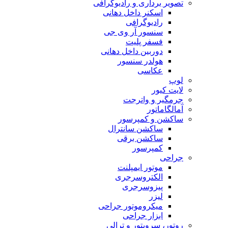
تصویر برداری و رادیوگرافی
اسکنر داخل دهانی
رادیوگرافی
سنسور آر وی جی
فسفر پلیت
دوربین داخل دهانی
هولدر سنسور
عکاسی
لوپ
لایت کیور
جرمگیر و واترجت
آمالگاماتور
ساکشن و کمپرسور
ساکشن سانترال
ساکشن برقی
کمپرسور
جراحی
موتور ایمپلنت
الکتروسرجری
پیزوسرجری
لیزر
میکروموتور جراحی
ابزار جراحی
روتور، سرویتور و ترالی