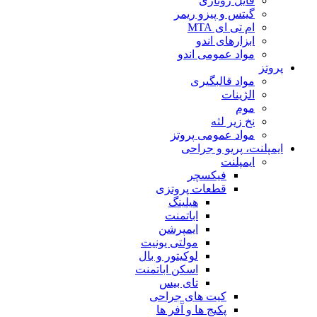
فایل روتاری
گیتس و پیزو ریمر
ام تی ای MTA
ابزارهای اندو
مواد عمومی اندو
پروتز
مواد قالبگیری
الژینات
موم
نخ زیر لثه
مواد عمومی پروتز
ایمپلنت، پریو و جراحی
ایمپلنت
فیکسچر
قطعات پروتزی
هیلینگ
اباتمنت
ایمپرشن
مولتی یونیت
لوکیتور و بال
اسکن اباتمنت
تای بیس
کیت های جراحی
پکیج ها و آفر ها