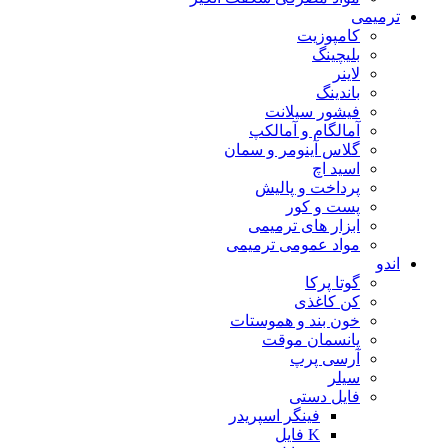
ترمیمی
کامپوزیت
بلیچینگ
لاینر
باندینگ
فیشور سیلانت
آمالگام و آمالکپ
گلاس آینومر و سمان
اسید اچ
پرداخت و پالیش
پست و کور
ابزار های ترمیمی
مواد عمومی ترمیمی
اندو
گوتا پرکا
کن کاغذی
خون بند و هموستات
پانسمان موقت
آرسی پرپ
سیلر
فایل دستی
فینگر اسپریدر
K فایل