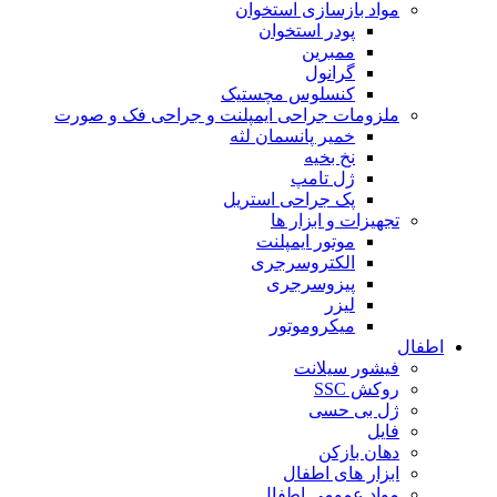
مواد بازسازی استخوان
پودر استخوان
ممبرین
گرانول
کنسلوس مچستیک
ملزومات جراحی ایمپلنت و جراحی فک و صورت
خمیر پانسمان لثه
نخ بخیه
ژل تامپ
پک جراحی استریل
تجهیزات و ابزار ها
موتور ایمپلنت
الکتروسرجری
پیزوسرجری
لیزر
میکروموتور
اطفال
فیشور سیلانت
روکش SSC
ژل بی حسی
فایل
دهان بازکن
ابزار های اطفال
مواد عمومی اطفال