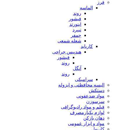
فرز
الماسه
روند
فیشور
اینورتد
تیپرد
چمفر
شعله شمعی
کارباید
هندپیس جراحی
فیشور
روند
آنگل
روند
سرامیکی
البسه محافظتی و ایزوله
دستکش
مواد ضدعفونی
سرسوزن
فیلم و مواد رادیوگرافی
لوازم یکبارمصرف
دهان بازکن
مواد و ابزار عمومی
کارپول