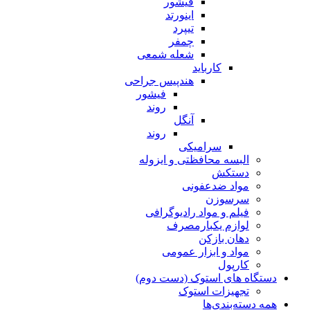
فیشور
اینورتد
تیپرد
چمفر
شعله شمعی
کارباید
هندپیس جراحی
فیشور
روند
آنگل
روند
سرامیکی
البسه محافظتی و ایزوله
دستکش
مواد ضدعفونی
سرسوزن
فیلم و مواد رادیوگرافی
لوازم یکبارمصرف
دهان بازکن
مواد و ابزار عمومی
کارپول
دستگاه های استوک (دست دوم)
تجهیزات استوک
همه دسته‌بندی‌ها