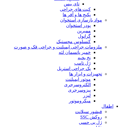
تای بیس
کیت های جراحی
پکیج ها و آفر ها
مواد بازسازی استخوان
پودر استخوان
ممبرین
گرانول
کنسلوس مچستیک
ملزومات جراحی ایمپلنت و جراحی فک و صورت
خمیر پانسمان لثه
نخ بخیه
ژل تامپ
پک جراحی استریل
تجهیزات و ابزار ها
موتور ایمپلنت
الکتروسرجری
پیزوسرجری
لیزر
میکروموتور
اطفال
فیشور سیلانت
روکش SSC
ژل بی حسی