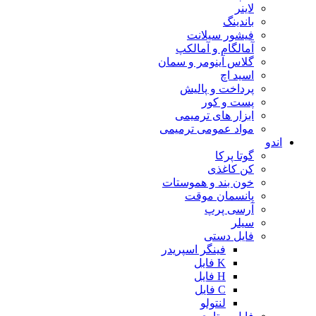
لاینر
باندینگ
فیشور سیلانت
آمالگام و آمالکپ
گلاس آینومر و سمان
اسید اچ
پرداخت و پالیش
پست و کور
ابزار های ترمیمی
مواد عمومی ترمیمی
اندو
گوتا پرکا
کن کاغذی
خون بند و هموستات
پانسمان موقت
آرسی پرپ
سیلر
فایل دستی
فینگر اسپریدر
K فایل
H فایل
C فایل
لنتولو