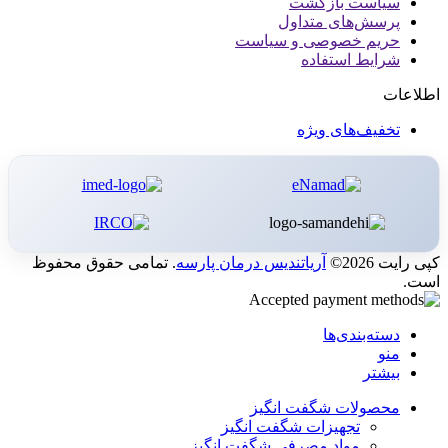
سیاست بازگشت
پرسش‌های متداول
حریم خصوصی و سیاست
شرایط استفاده
اطلاعات
تخفیف‌های ویژه
کپی رایت 2026©
آریاتندیس درمان پارسه
. تمامی حقوق محفوظ
است.
دسته‌بندی‌ها
منو
بیشتر
محصولات شگفت انگیز
تجهیزات شگفت انگیز
مواد مصرفی شگفت انگیز