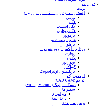
تجهیزات
یونیت
اینسترومنت (توربین، آنگل، ایرموتور و...)
توربین
آنگل
آنگل ایمپلنت
آنگل روتاری
ایرموتور
هندپیس مستقیم
ایرفلو
روتاری، اپکس، آبچوریشن و...
روتاری
اپکس
آبچوراتور
گوتاکاتر
ایریگیشن ، اولتراسونیک
اتوکلاو و پک
کد کم (CAD CAM)
دستگاه میلینگ (Milling Machine)
اسکنر ها
لابراتواری
داخل دهانی
پرینتر سه بعدی