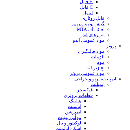
H فایل
C فایل
لنتولو
فایل روتاری
گیتس و پیزو ریمر
ام تی ای MTA
ابزارهای اندو
مواد عمومی اندو
پروتز
مواد قالبگیری
الژینات
موم
نخ زیر لثه
مواد عمومی پروتز
ایمپلنت، پریو و جراحی
ایمپلنت
فیکسچر
قطعات پروتزی
هیلینگ
اباتمنت
ایمپرشن
مولتی یونیت
لوکیتور و بال
اسکن اباتمنت