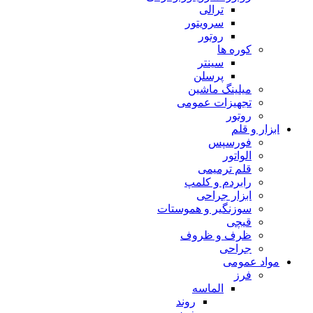
ترالی
سرویتور
روتور
کوره ها
سینتر
پرسلن
میلینگ ماشین
تجهیزات عمومی
روتور
ابزار و قلم
فورسپس
الواتور
قلم ترمیمی
رابردم و کلمپ
ابزار جراحی
سوزنگیر و هموستات
قیچی
ظرف و ظروف
جراحی
مواد عمومی
فرز
الماسه
روند