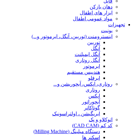
فایل
دهان بازکن
ابزار های اطفال
مواد عمومی اطفال
تجهیزات
یونیت
اینسترومنت (توربین، آنگل، ایرموتور و...)
توربین
آنگل
آنگل ایمپلنت
آنگل روتاری
ایرموتور
هندپیس مستقیم
ایرفلو
روتاری، اپکس، آبچوریشن و...
روتاری
اپکس
آبچوراتور
گوتاکاتر
ایریگیشن ، اولتراسونیک
اتوکلاو و پک
کد کم (CAD CAM)
دستگاه میلینگ (Milling Machine)
اسکنر ها