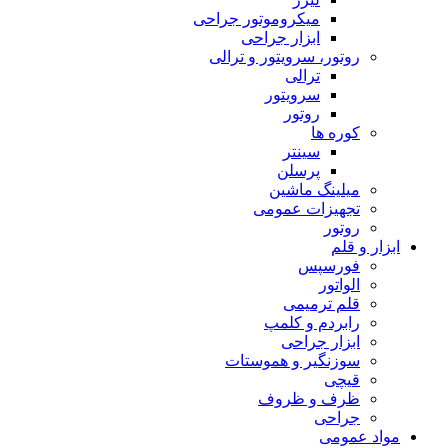
میکروموتور جراحی
ابزار جراحی
روتور، سرویتور و ترالی
ترالی
سرویتور
روتور
کوره ها
سینتر
پرسلن
میلینگ ماشین
تجهیزات عمومی
روتور
ابزار و قلم
فورسپس
الواتور
قلم ترمیمی
رابردم و کلمپ
ابزار جراحی
سوزنگیر و هموستات
قیچی
ظرف و ظروف
جراحی
مواد عمومی