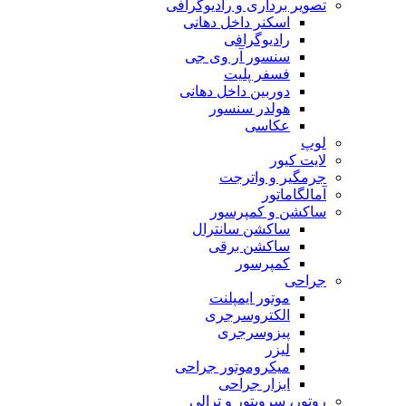
تصویر برداری و رادیوگرافی
اسکنر داخل دهانی
رادیوگرافی
سنسور آر وی جی
فسفر پلیت
دوربین داخل دهانی
هولدر سنسور
عکاسی
لوپ
لایت کیور
جرمگیر و واترجت
آمالگاماتور
ساکشن و کمپرسور
ساکشن سانترال
ساکشن برقی
کمپرسور
جراحی
موتور ایمپلنت
الکتروسرجری
پیزوسرجری
لیزر
میکروموتور جراحی
ابزار جراحی
روتور، سرویتور و ترالی