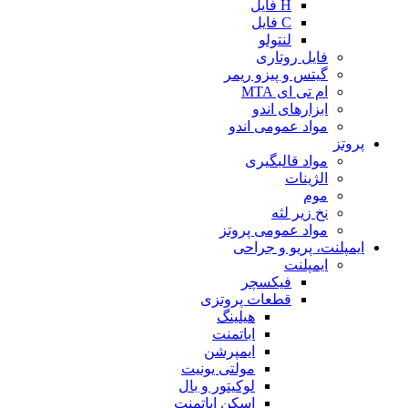
H فایل
C فایل
لنتولو
فایل روتاری
گیتس و پیزو ریمر
ام تی ای MTA
ابزارهای اندو
مواد عمومی اندو
پروتز
مواد قالبگیری
الژینات
موم
نخ زیر لثه
مواد عمومی پروتز
ایمپلنت، پریو و جراحی
ایمپلنت
فیکسچر
قطعات پروتزی
هیلینگ
اباتمنت
ایمپرشن
مولتی یونیت
لوکیتور و بال
اسکن اباتمنت