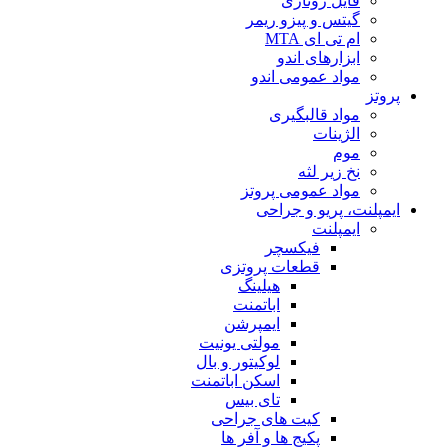
فایل روتاری
گیتس و پیزو ریمر
ام تی ای MTA
ابزارهای اندو
مواد عمومی اندو
پروتز
مواد قالبگیری
الژینات
موم
نخ زیر لثه
مواد عمومی پروتز
ایمپلنت، پریو و جراحی
ایمپلنت
فیکسچر
قطعات پروتزی
هیلینگ
اباتمنت
ایمپرشن
مولتی یونیت
لوکیتور و بال
اسکن اباتمنت
تای بیس
کیت های جراحی
پکیج ها و آفر ها