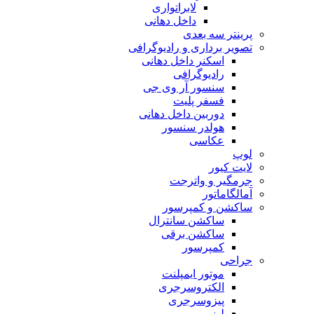
لابراتواری
داخل دهانی
پرینتر سه بعدی
تصویر برداری و رادیوگرافی
اسکنر داخل دهانی
رادیوگرافی
سنسور آر وی جی
فسفر پلیت
دوربین داخل دهانی
هولدر سنسور
عکاسی
لوپ
لایت کیور
جرمگیر و واترجت
آمالگاماتور
ساکشن و کمپرسور
ساکشن سانترال
ساکشن برقی
کمپرسور
جراحی
موتور ایمپلنت
الکتروسرجری
پیزوسرجری
لیزر