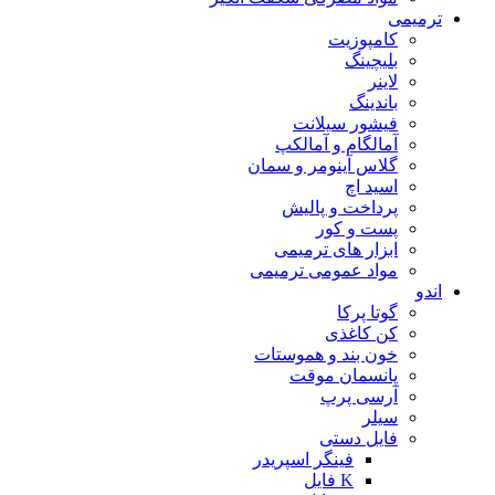
ترمیمی
کامپوزیت
بلیچینگ
لاینر
باندینگ
فیشور سیلانت
آمالگام و آمالکپ
گلاس آینومر و سمان
اسید اچ
پرداخت و پالیش
پست و کور
ابزار های ترمیمی
مواد عمومی ترمیمی
اندو
گوتا پرکا
کن کاغذی
خون بند و هموستات
پانسمان موقت
آرسی پرپ
سیلر
فایل دستی
فینگر اسپریدر
K فایل