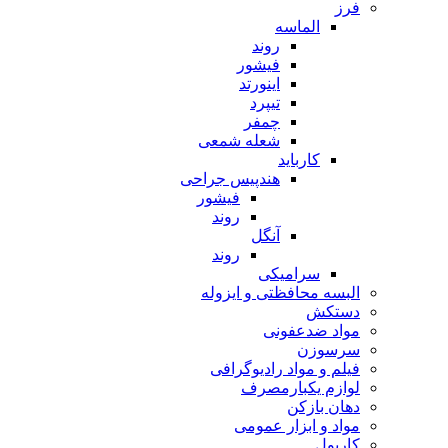
فرز
الماسه
روند
فیشور
اینورتد
تیپرد
چمفر
شعله شمعی
کارباید
هندپیس جراحی
فیشور
روند
آنگل
روند
سرامیکی
البسه محافظتی و ایزوله
دستکش
مواد ضدعفونی
سرسوزن
فیلم و مواد رادیوگرافی
لوازم یکبارمصرف
دهان بازکن
مواد و ابزار عمومی
کارپول