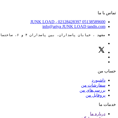
تماس با ما
JUNK LOAD
- 02128428397
05138589600
info@ariya
JUNK LOAD
tandis.com
مشهد ، خیابان پاسداران، بین پاسداران ۴ و ۶، ساختمان ۸۸
حساب من
داشبورد
سفارشات من
بررسی‌های من
پروفایل من
خدمات ما
درباره ما