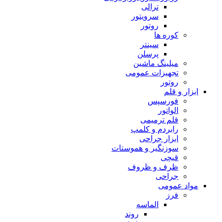
ترالی
سرویتور
روتور
کوره ها
سینتر
پرسلن
میلینگ ماشین
تجهیزات عمومی
روتور
ابزار و قلم
فورسپس
الواتور
قلم ترمیمی
رابردم و کلمپ
ابزار جراحی
سوزنگیر و هموستات
قیچی
ظرف و ظروف
جراحی
مواد عمومی
فرز
الماسه
روند