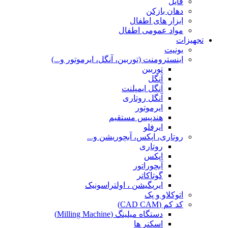
فایل
دهان بازکن
ابزار های اطفال
مواد عمومی اطفال
تجهیزات
یونیت
اینسترومنت (توربین، آنگل، ایرموتور و...)
توربین
آنگل
آنگل ایمپلنت
آنگل روتاری
ایرموتور
هندپیس مستقیم
ایرفلو
روتاری، اپکس، آبچوریشن و...
روتاری
اپکس
آبچوراتور
گوتاکاتر
ایریگیشن ، اولتراسونیک
اتوکلاو و پک
کد کم (CAD CAM)
دستگاه میلینگ (Milling Machine)
اسکنر ها