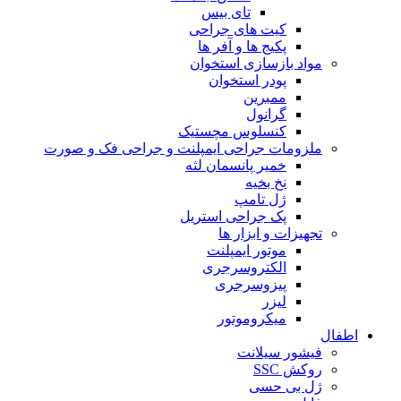
تای بیس
کیت های جراحی
پکیج ها و آفر ها
مواد بازسازی استخوان
پودر استخوان
ممبرین
گرانول
کنسلوس مچستیک
ملزومات جراحی ایمپلنت و جراحی فک و صورت
خمیر پانسمان لثه
نخ بخیه
ژل تامپ
پک جراحی استریل
تجهیزات و ابزار ها
موتور ایمپلنت
الکتروسرجری
پیزوسرجری
لیزر
میکروموتور
اطفال
فیشور سیلانت
روکش SSC
ژل بی حسی