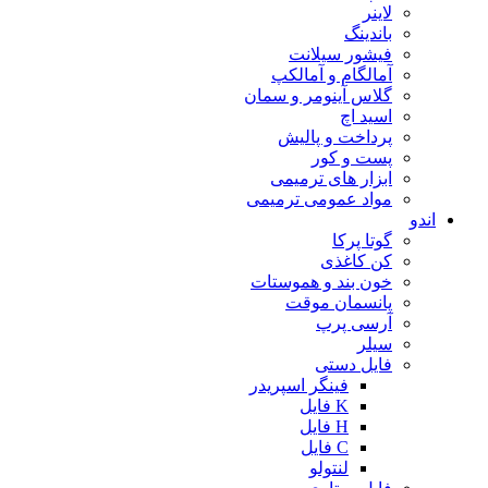
لاینر
باندینگ
فیشور سیلانت
آمالگام و آمالکپ
گلاس آینومر و سمان
اسید اچ
پرداخت و پالیش
پست و کور
ابزار های ترمیمی
مواد عمومی ترمیمی
اندو
گوتا پرکا
کن کاغذی
خون بند و هموستات
پانسمان موقت
آرسی پرپ
سیلر
فایل دستی
فینگر اسپریدر
K فایل
H فایل
C فایل
لنتولو