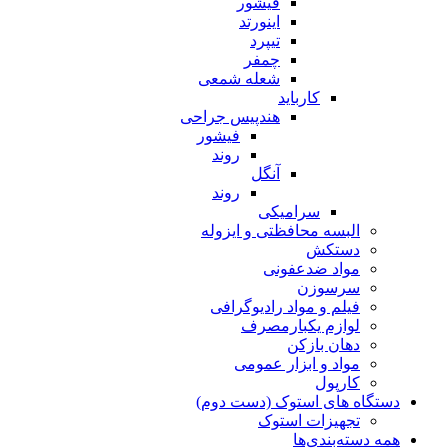
فیشور
اینورتد
تیپرد
چمفر
شعله شمعی
کارباید
هندپیس جراحی
فیشور
روند
آنگل
روند
سرامیکی
البسه محافظتی و ایزوله
دستکش
مواد ضدعفونی
سرسوزن
فیلم و مواد رادیوگرافی
لوازم یکبارمصرف
دهان بازکن
مواد و ابزار عمومی
کارپول
دستگاه های استوک (دست دوم)
تجهیزات استوک
همه دسته‌بندی‌ها