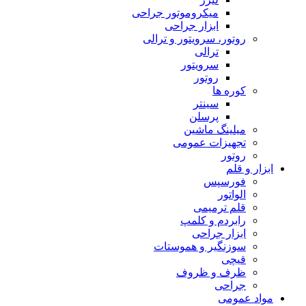
میکروموتور جراحی
ابزار جراحی
روتور، سرویتور و ترالی
ترالی
سرویتور
روتور
کوره ها
سینتر
پرسلن
میلینگ ماشین
تجهیزات عمومی
روتور
ابزار و قلم
فورسپس
الواتور
قلم ترمیمی
رابردم و کلمپ
ابزار جراحی
سوزنگیر و هموستات
قیچی
ظرف و ظروف
جراحی
مواد عمومی