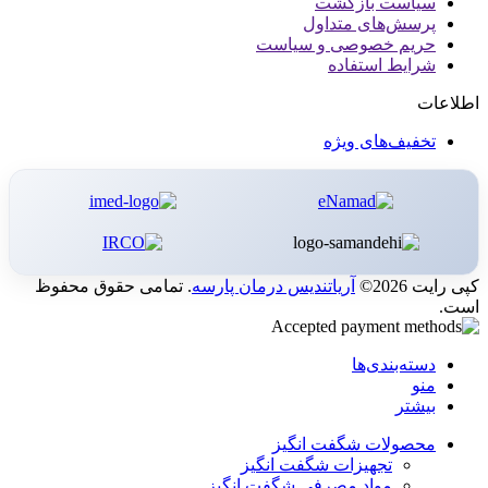
سیاست بازگشت
پرسش‌های متداول
حریم خصوصی و سیاست
شرایط استفاده
اطلاعات
تخفیف‌های ویژه
کپی رایت 2026©
آریاتندیس درمان پارسه
. تمامی حقوق محفوظ
است.
دسته‌بندی‌ها
منو
بیشتر
محصولات شگفت انگیز
تجهیزات شگفت انگیز
مواد مصرفی شگفت انگیز