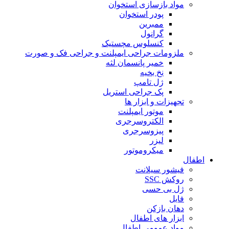
مواد بازسازی استخوان
پودر استخوان
ممبرین
گرانول
کنسلوس مچستیک
ملزومات جراحی ایمپلنت و جراحی فک و صورت
خمیر پانسمان لثه
نخ بخیه
ژل تامپ
پک جراحی استریل
تجهیزات و ابزار ها
موتور ایمپلنت
الکتروسرجری
پیزوسرجری
لیزر
میکروموتور
اطفال
فیشور سیلانت
روکش SSC
ژل بی حسی
فایل
دهان بازکن
ابزار های اطفال
مواد عمومی اطفال