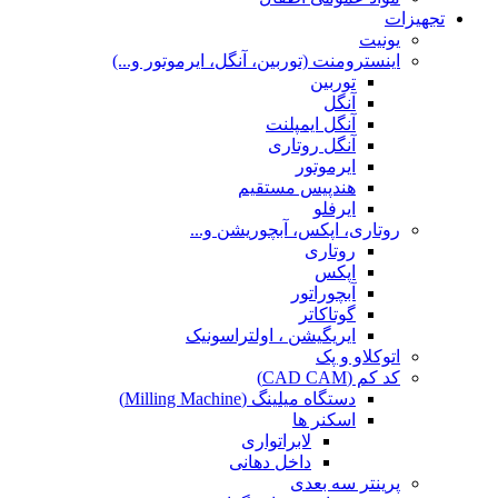
تجهیزات
یونیت
اینسترومنت (توربین، آنگل، ایرموتور و...)
توربین
آنگل
آنگل ایمپلنت
آنگل روتاری
ایرموتور
هندپیس مستقیم
ایرفلو
روتاری، اپکس، آبچوریشن و...
روتاری
اپکس
آبچوراتور
گوتاکاتر
ایریگیشن ، اولتراسونیک
اتوکلاو و پک
کد کم (CAD CAM)
دستگاه میلینگ (Milling Machine)
اسکنر ها
لابراتواری
داخل دهانی
پرینتر سه بعدی