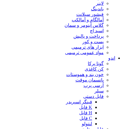
لاینر
باندینگ
فیشور سیلانت
آمالگام و آمالکپ
گلاس آینومر و سمان
اسید اچ
پرداخت و پالیش
پست و کور
ابزار های ترمیمی
مواد عمومی ترمیمی
اندو
گوتا پرکا
کن کاغذی
خون بند و هموستات
پانسمان موقت
آرسی پرپ
سیلر
فایل دستی
فینگر اسپریدر
K فایل
H فایل
C فایل
لنتولو