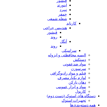
فیشور
اینورتد
تیپرد
چمفر
شعله شمعی
کارباید
هندپیس جراحی
فیشور
روند
آنگل
روند
سرامیکی
البسه محافظتی و ایزوله
دستکش
مواد ضدعفونی
سرسوزن
فیلم و مواد رادیوگرافی
لوازم یکبارمصرف
دهان بازکن
مواد و ابزار عمومی
کارپول
دستگاه های استوک (دست دوم)
تجهیزات استوک
همه دسته‌بندی‌ها