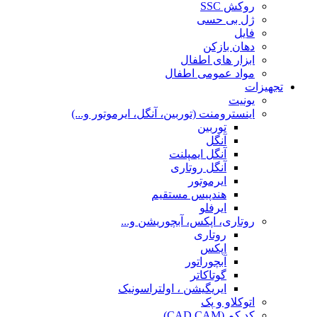
روکش SSC
ژل بی حسی
فایل
دهان بازکن
ابزار های اطفال
مواد عمومی اطفال
تجهیزات
یونیت
اینسترومنت (توربین، آنگل، ایرموتور و...)
توربین
آنگل
آنگل ایمپلنت
آنگل روتاری
ایرموتور
هندپیس مستقیم
ایرفلو
روتاری، اپکس، آبچوریشن و...
روتاری
اپکس
آبچوراتور
گوتاکاتر
ایریگیشن ، اولتراسونیک
اتوکلاو و پک
کد کم (CAD CAM)