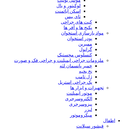
مولتی یونیت
لوکیتور و بال
اسکن اباتمنت
تای بیس
کیت های جراحی
پکیج ها و آفر ها
مواد بازسازی استخوان
پودر استخوان
ممبرین
گرانول
کنسلوس مچستیک
ملزومات جراحی ایمپلنت و جراحی فک و صورت
خمیر پانسمان لثه
نخ بخیه
ژل تامپ
پک جراحی استریل
تجهیزات و ابزار ها
موتور ایمپلنت
الکتروسرجری
پیزوسرجری
لیزر
میکروموتور
اطفال
فیشور سیلانت