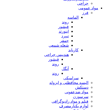
جراحی
مواد عمومی
فرز
الماسه
روند
فیشور
اینورتد
تیپرد
چمفر
شعله شمعی
کارباید
هندپیس جراحی
فیشور
روند
آنگل
روند
سرامیکی
البسه محافظتی و ایزوله
دستکش
مواد ضدعفونی
سرسوزن
فیلم و مواد رادیوگرافی
لوازم یکبارمصرف