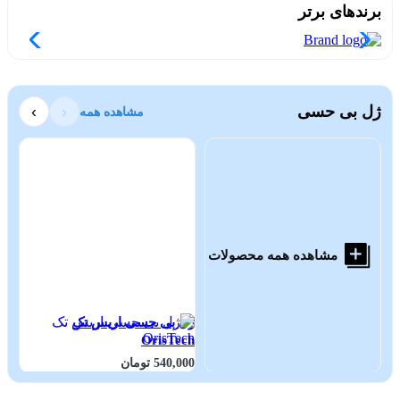
برندهای برتر
ژل بی حسی
‹
›
مشاهده همه
مشاهده همه محصولات
ژل بی حسی اریس تک
ژل
A
OrisTech
E
540,000 تومان
000