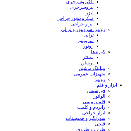
الکتروسرجری
پیزوسرجری
لیزر
میکروموتور جراحی
ابزار جراحی
روتور، سرویتور و ترالی
ترالی
سرویتور
روتور
کوره ها
سینتر
پرسلن
میلینگ ماشین
تجهیزات عمومی
روتور
ابزار و قلم
فورسپس
الواتور
قلم ترمیمی
رابردم و کلمپ
ابزار جراحی
سوزنگیر و هموستات
قیچی
ظرف و ظروف