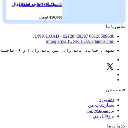
مسواک 360 درجه اطفال
زون
450,000 تومان
000
تماس با ما
JUNK LOAD
- 02128428397
05138589600
info@ariya
JUNK LOAD
tandis.com
مشهد ، خیابان پاسداران، بین پاسداران ۴ و ۶، ساختمان ۸۸
حساب من
داشبورد
سفارشات من
بررسی‌های من
پروفایل من
خدمات ما