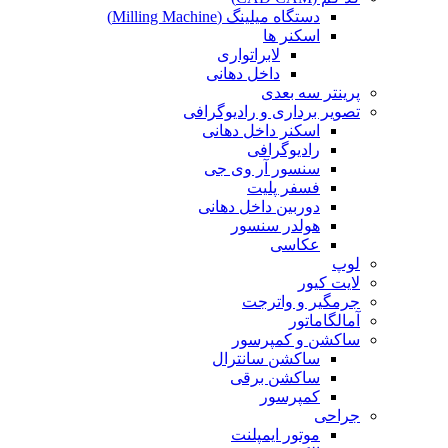
دستگاه میلینگ (Milling Machine)
اسکنر ها
لابراتواری
داخل دهانی
پرینتر سه بعدی
تصویر برداری و رادیوگرافی
اسکنر داخل دهانی
رادیوگرافی
سنسور آر وی جی
فسفر پلیت
دوربین داخل دهانی
هولدر سنسور
عکاسی
لوپ
لایت کیور
جرمگیر و واترجت
آمالگاماتور
ساکشن و کمپرسور
ساکشن سانترال
ساکشن برقی
کمپرسور
جراحی
موتور ایمپلنت