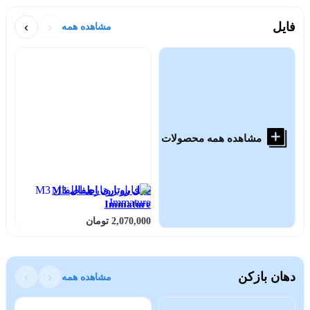
فایل
‹
›
مشاهده همه
مشاهده همه محصولات
فایل روتاری اطفال M3
Immature
پرف
2,070,000 تومان
000
دهان بازکن
‹
›
مشاهده همه