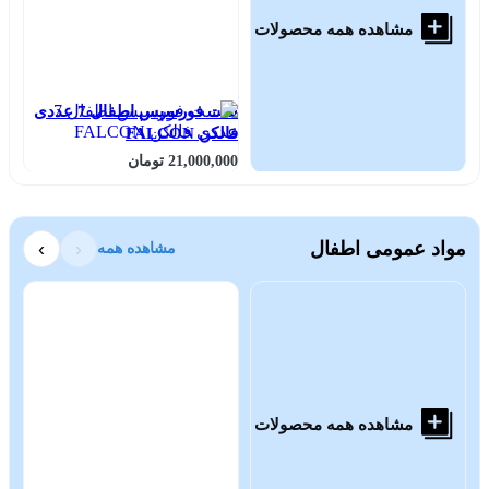
مشاهده همه محصولات
ست فورسپس اطفال 7 عددی
اس
فالکن FALCON
21,000,000 تومان
000
مواد عمومی اطفال
‹
›
مشاهده همه
مشاهده همه محصولات