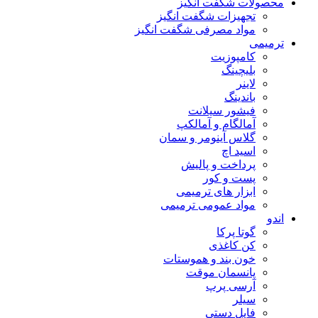
محصولات شگفت انگیز
تجهیزات شگفت انگیز
مواد مصرفی شگفت انگیز
ترمیمی
کامپوزیت
بلیچینگ
لاینر
باندینگ
فیشور سیلانت
آمالگام و آمالکپ
گلاس آینومر و سمان
اسید اچ
پرداخت و پالیش
پست و کور
ابزار های ترمیمی
مواد عمومی ترمیمی
اندو
گوتا پرکا
کن کاغذی
خون بند و هموستات
پانسمان موقت
آرسی پرپ
سیلر
فایل دستی