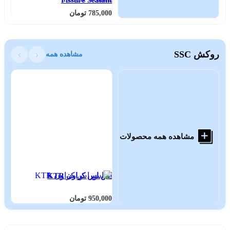
785,000 تومان
بر
روکش SSC
‹
›
مشاهده همه
مشاهده همه محصولات
اس اس کراون KTR
950,000 تومان