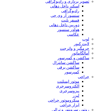
تصویر برداری و رادیوگرافی
اسکنر داخل دهانی
رادیوگرافی
سنسور آر وی جی
فسفر پلیت
دوربین داخل دهانی
هولدر سنسور
عکاسی
لوپ
لایت کیور
جرمگیر و واترجت
آمالگاماتور
ساکشن و کمپرسور
ساکشن سانترال
ساکشن برقی
کمپرسور
جراحی
موتور ایمپلنت
الکتروسرجری
پیزوسرجری
لیزر
میکروموتور جراحی
ابزار جراحی
روتور، سرویتور و ترالی