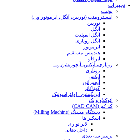
تجهیزات
یونیت
اینسترومنت (توربین، آنگل، ایرموتور و...)
توربین
آنگل
آنگل ایمپلنت
آنگل روتاری
ایرموتور
هندپیس مستقیم
ایرفلو
روتاری، اپکس، آبچوریشن و...
روتاری
اپکس
آبچوراتور
گوتاکاتر
ایریگیشن ، اولتراسونیک
اتوکلاو و پک
کد کم (CAD CAM)
دستگاه میلینگ (Milling Machine)
اسکنر ها
لابراتواری
داخل دهانی
پرینتر سه بعدی