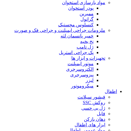
مواد بازسازی استخوان
پودر استخوان
ممبرین
گرانول
کنسلوس مچستیک
ملزومات جراحی ایمپلنت و جراحی فک و صورت
خمیر پانسمان لثه
نخ بخیه
ژل تامپ
پک جراحی استریل
تجهیزات و ابزار ها
موتور ایمپلنت
الکتروسرجری
پیزوسرجری
لیزر
میکروموتور
اطفال
فیشور سیلانت
روکش SSC
ژل بی حسی
فایل
دهان بازکن
ابزار های اطفال
مواد عمومی اطفال