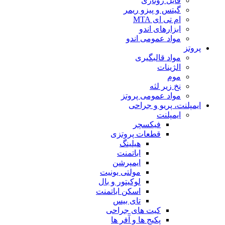
فایل روتاری
گیتس و پیزو ریمر
ام تی ای MTA
ابزارهای اندو
مواد عمومی اندو
پروتز
مواد قالبگیری
الژینات
موم
نخ زیر لثه
مواد عمومی پروتز
ایمپلنت، پریو و جراحی
ایمپلنت
فیکسچر
قطعات پروتزی
هیلینگ
اباتمنت
ایمپرشن
مولتی یونیت
لوکیتور و بال
اسکن اباتمنت
تای بیس
کیت های جراحی
پکیج ها و آفر ها