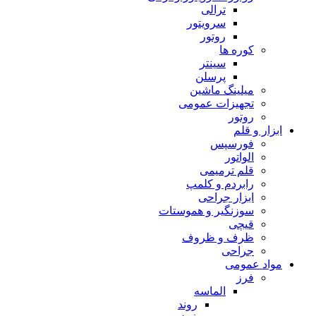
ترالی
سرویتور
روتور
کوره ها
سینتر
پرسلن
میلینگ ماشین
تجهیزات عمومی
روتور
ابزار و قلم
فورسپس
الواتور
قلم ترمیمی
رابردم و کلمپ
ابزار جراحی
سوزنگیر و هموستات
قیچی
ظرف و ظروف
جراحی
مواد عمومی
فرز
الماسه
روند