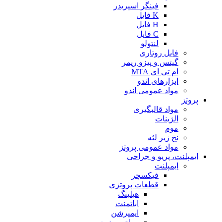
فینگر اسپریدر
K فایل
H فایل
C فایل
لنتولو
فایل روتاری
گیتس و پیزو ریمر
ام تی ای MTA
ابزارهای اندو
مواد عمومی اندو
پروتز
مواد قالبگیری
الژینات
موم
نخ زیر لثه
مواد عمومی پروتز
ایمپلنت، پریو و جراحی
ایمپلنت
فیکسچر
قطعات پروتزی
هیلینگ
اباتمنت
ایمپرشن