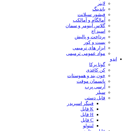
لاینر
باندینگ
فیشور سیلانت
آمالگام و آمالکپ
گلاس آینومر و سمان
اسید اچ
پرداخت و پالیش
پست و کور
ابزار های ترمیمی
مواد عمومی ترمیمی
اندو
گوتا پرکا
کن کاغذی
خون بند و هموستات
پانسمان موقت
آرسی پرپ
سیلر
فایل دستی
فینگر اسپریدر
K فایل
H فایل
C فایل
لنتولو