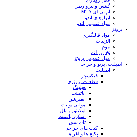
فایل روتاری
گیتس و پیزو ریمر
ام تی ای MTA
ابزارهای اندو
مواد عمومی اندو
پروتز
مواد قالبگیری
الژینات
موم
نخ زیر لثه
مواد عمومی پروتز
ایمپلنت، پریو و جراحی
ایمپلنت
فیکسچر
قطعات پروتزی
هیلینگ
اباتمنت
ایمپرشن
مولتی یونیت
لوکیتور و بال
اسکن اباتمنت
تای بیس
کیت های جراحی
پکیج ها و آفر ها