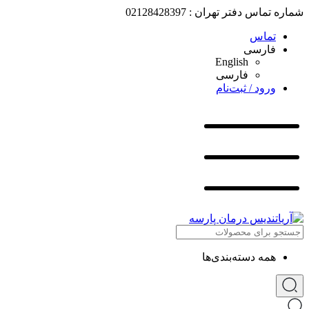
شماره تماس دفتر تهران : 02128428397
تماس
فارسی
English
فارسی
ورود / ثبت‌نام
همه دسته‌بندی‌ها