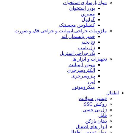
مواد بازسازی استخوان
پودر استخوان
ممبرین
گرانول
کنسلوس مچستیک
ملزومات جراحی ایمپلنت و جراحی فک و صورت
خمیر پانسمان لثه
نخ بخیه
ژل تامپ
پک جراحی استریل
تجهیزات و ابزار ها
موتور ایمپلنت
الکتروسرجری
پیزوسرجری
لیزر
میکروموتور
اطفال
فیشور سیلانت
روکش SSC
ژل بی حسی
فایل
دهان بازکن
ابزار های اطفال
مواد عمومی اطفال