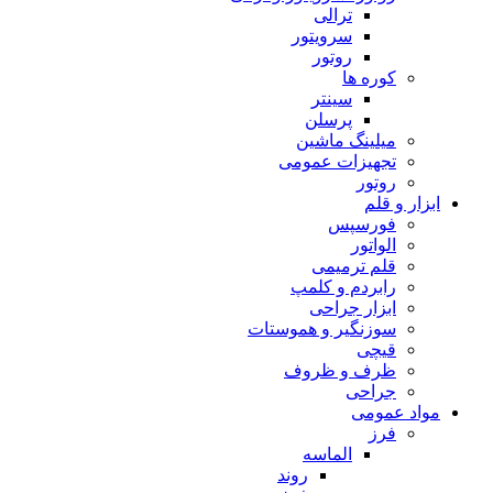
ترالی
سرویتور
روتور
کوره ها
سینتر
پرسلن
میلینگ ماشین
تجهیزات عمومی
روتور
ابزار و قلم
فورسپس
الواتور
قلم ترمیمی
رابردم و کلمپ
ابزار جراحی
سوزنگیر و هموستات
قیچی
ظرف و ظروف
جراحی
مواد عمومی
فرز
الماسه
روند