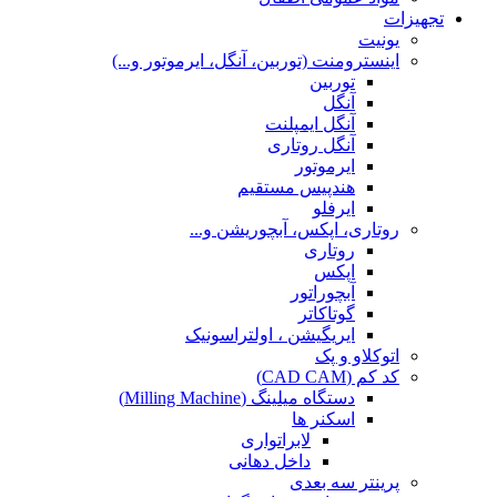
تجهیزات
یونیت
اینسترومنت (توربین، آنگل، ایرموتور و...)
توربین
آنگل
آنگل ایمپلنت
آنگل روتاری
ایرموتور
هندپیس مستقیم
ایرفلو
روتاری، اپکس، آبچوریشن و...
روتاری
اپکس
آبچوراتور
گوتاکاتر
ایریگیشن ، اولتراسونیک
اتوکلاو و پک
کد کم (CAD CAM)
دستگاه میلینگ (Milling Machine)
اسکنر ها
لابراتواری
داخل دهانی
پرینتر سه بعدی