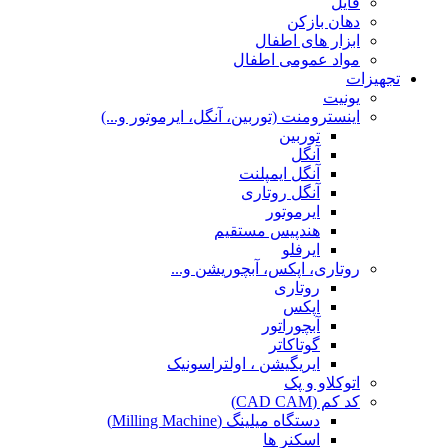
فایل
دهان بازکن
ابزار های اطفال
مواد عمومی اطفال
تجهیزات
یونیت
اینسترومنت (توربین، آنگل، ایرموتور و...)
توربین
آنگل
آنگل ایمپلنت
آنگل روتاری
ایرموتور
هندپیس مستقیم
ایرفلو
روتاری، اپکس، آبچوریشن و...
روتاری
اپکس
آبچوراتور
گوتاکاتر
ایریگیشن ، اولتراسونیک
اتوکلاو و پک
کد کم (CAD CAM)
دستگاه میلینگ (Milling Machine)
اسکنر ها