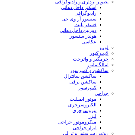
تصویر برداری و رادیوگرافی
اسکنر داخل دهانی
رادیوگرافی
سنسور آر وی جی
فسفر پلیت
دوربین داخل دهانی
هولدر سنسور
عکاسی
لوپ
لایت کیور
جرمگیر و واترجت
آمالگاماتور
ساکشن و کمپرسور
ساکشن سانترال
ساکشن برقی
کمپرسور
جراحی
موتور ایمپلنت
الکتروسرجری
پیزوسرجری
لیزر
میکروموتور جراحی
ابزار جراحی
روتور، سرویتور و ترالی