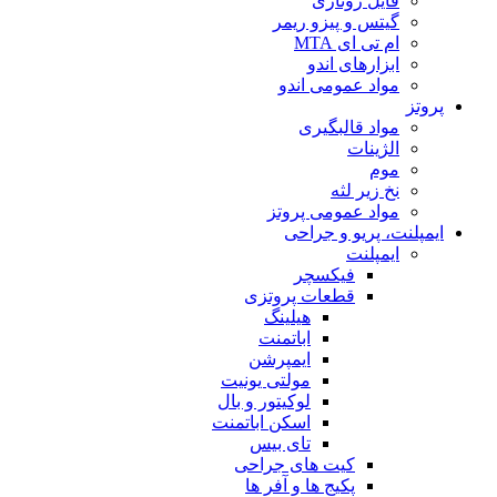
فایل روتاری
گیتس و پیزو ریمر
ام تی ای MTA
ابزارهای اندو
مواد عمومی اندو
پروتز
مواد قالبگیری
الژینات
موم
نخ زیر لثه
مواد عمومی پروتز
ایمپلنت، پریو و جراحی
ایمپلنت
فیکسچر
قطعات پروتزی
هیلینگ
اباتمنت
ایمپرشن
مولتی یونیت
لوکیتور و بال
اسکن اباتمنت
تای بیس
کیت های جراحی
پکیج ها و آفر ها