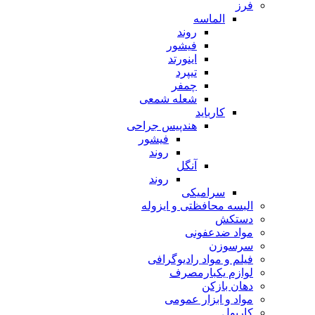
فرز
الماسه
روند
فیشور
اینورتد
تیپرد
چمفر
شعله شمعی
کارباید
هندپیس جراحی
فیشور
روند
آنگل
روند
سرامیکی
البسه محافظتی و ایزوله
دستکش
مواد ضدعفونی
سرسوزن
فیلم و مواد رادیوگرافی
لوازم یکبارمصرف
دهان بازکن
مواد و ابزار عمومی
کارپول