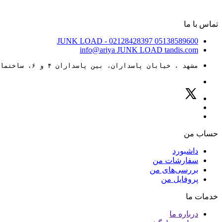
تماس با ما
JUNK LOAD
- 02128428397
05138589600
info@ariya
JUNK LOAD
tandis.com
مشهد ، خیابان پاسداران، بین پاسداران ۴ و ۶، ساختمان ۸۸
حساب من
داشبورد
سفارشات من
بررسی‌های من
پروفایل من
خدمات ما
درباره ما