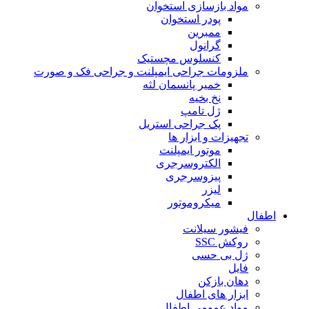
مواد بازسازی استخوان
پودر استخوان
ممبرین
گرانول
کنسلوس مچستیک
ملزومات جراحی ایمپلنت و جراحی فک و صورت
خمیر پانسمان لثه
نخ بخیه
ژل تامپ
پک جراحی استریل
تجهیزات و ابزار ها
موتور ایمپلنت
الکتروسرجری
پیزوسرجری
لیزر
میکروموتور
اطفال
فیشور سیلانت
روکش SSC
ژل بی حسی
فایل
دهان بازکن
ابزار های اطفال
مواد عمومی اطفال