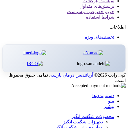
سیاست بازگشت
پرسش‌های متداول
حریم خصوصی و سیاست
شرایط استفاده
اطلاعات
تخفیف‌های ویژه
کپی رایت 2026©
آریاتندیس درمان پارسه
. تمامی حقوق محفوظ
است.
دسته‌بندی‌ها
منو
بیشتر
محصولات شگفت انگیز
تجهیزات شگفت انگیز
مواد مصرفی شگفت انگیز