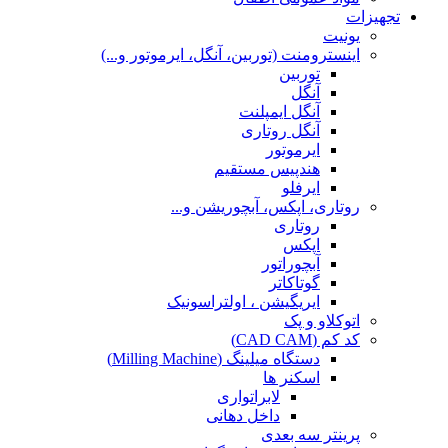
تجهیزات
یونیت
اینسترومنت (توربین، آنگل، ایرموتور و...)
توربین
آنگل
آنگل ایمپلنت
آنگل روتاری
ایرموتور
هندپیس مستقیم
ایرفلو
روتاری، اپکس، آبچوریشن و...
روتاری
اپکس
آبچوراتور
گوتاکاتر
ایریگیشن ، اولتراسونیک
اتوکلاو و پک
کد کم (CAD CAM)
دستگاه میلینگ (Milling Machine)
اسکنر ها
لابراتواری
داخل دهانی
پرینتر سه بعدی