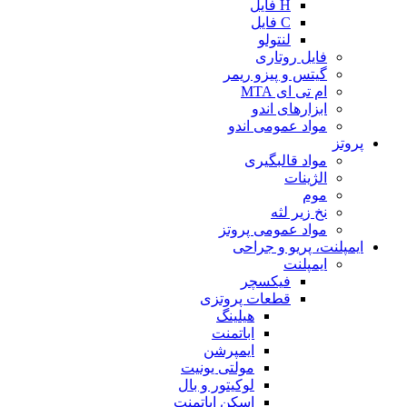
H فایل
C فایل
لنتولو
فایل روتاری
گیتس و پیزو ریمر
ام تی ای MTA
ابزارهای اندو
مواد عمومی اندو
پروتز
مواد قالبگیری
الژینات
موم
نخ زیر لثه
مواد عمومی پروتز
ایمپلنت، پریو و جراحی
ایمپلنت
فیکسچر
قطعات پروتزی
هیلینگ
اباتمنت
ایمپرشن
مولتی یونیت
لوکیتور و بال
اسکن اباتمنت