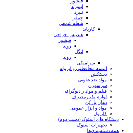
فیشور
اینورتد
تیپرد
چمفر
شعله شمعی
کارباید
هندپیس جراحی
فیشور
روند
آنگل
روند
سرامیکی
البسه محافظتی و ایزوله
دستکش
مواد ضدعفونی
سرسوزن
فیلم و مواد رادیوگرافی
لوازم یکبارمصرف
دهان بازکن
مواد و ابزار عمومی
کارپول
دستگاه های استوک (دست دوم)
تجهیزات استوک
همه دسته‌بندی‌ها