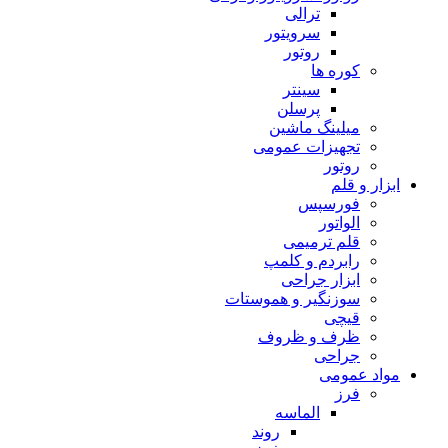
ترالی
سرویتور
روتور
کوره ها
سینتر
پرسلن
میلینگ ماشین
تجهیزات عمومی
روتور
ابزار و قلم
فورسپس
الواتور
قلم ترمیمی
رابردم و کلمپ
ابزار جراحی
سوزنگیر و هموستات
قیچی
ظرف و ظروف
جراحی
مواد عمومی
فرز
الماسه
روند