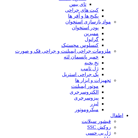
تای بیس
کیت های جراحی
پکیج ها و آفر ها
مواد بازسازی استخوان
پودر استخوان
ممبرین
گرانول
کنسلوس مچستیک
ملزومات جراحی ایمپلنت و جراحی فک و صورت
خمیر پانسمان لثه
نخ بخیه
ژل تامپ
پک جراحی استریل
تجهیزات و ابزار ها
موتور ایمپلنت
الکتروسرجری
پیزوسرجری
لیزر
میکروموتور
اطفال
فیشور سیلانت
روکش SSC
ژل بی حسی