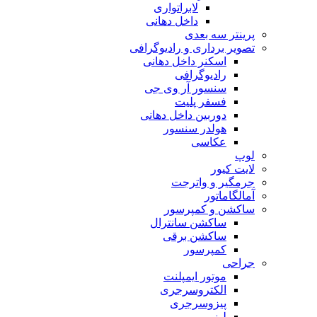
لابراتواری
داخل دهانی
پرینتر سه بعدی
تصویر برداری و رادیوگرافی
اسکنر داخل دهانی
رادیوگرافی
سنسور آر وی جی
فسفر پلیت
دوربین داخل دهانی
هولدر سنسور
عکاسی
لوپ
لایت کیور
جرمگیر و واترجت
آمالگاماتور
ساکشن و کمپرسور
ساکشن سانترال
ساکشن برقی
کمپرسور
جراحی
موتور ایمپلنت
الکتروسرجری
پیزوسرجری
لیزر