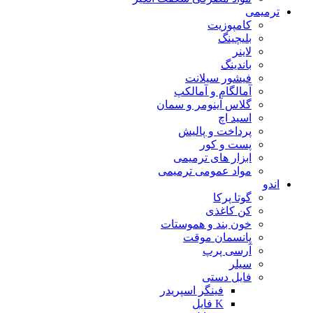
ترمیمی
کامپوزیت
بلیچینگ
لاینر
باندینگ
فیشور سیلانت
آمالگام و آمالکپ
گلاس آینومر و سمان
اسید اچ
پرداخت و پالیش
پست و کور
ابزار های ترمیمی
مواد عمومی ترمیمی
اندو
گوتا پرکا
کن کاغذی
خون بند و هموستات
پانسمان موقت
آرسی پرپ
سیلر
فایل دستی
فینگر اسپریدر
K فایل