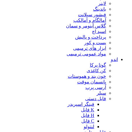
لاینر
باندینگ
فیشور سیلانت
آمالگام و آمالکپ
گلاس آینومر و سمان
اسید اچ
پرداخت و پالیش
پست و کور
ابزار های ترمیمی
مواد عمومی ترمیمی
اندو
گوتا پرکا
کن کاغذی
خون بند و هموستات
پانسمان موقت
آرسی پرپ
سیلر
فایل دستی
فینگر اسپریدر
K فایل
H فایل
C فایل
لنتولو