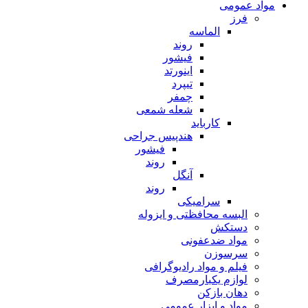
مواد عمومی
فرز
الماسه
روند
فیشور
اینورتد
تیپرد
چمفر
شعله شمعی
کارباید
هندپیس جراحی
فیشور
روند
آنگل
روند
سرامیکی
البسه محافظتی و ایزوله
دستکش
مواد ضدعفونی
سرسوزن
فیلم و مواد رادیوگرافی
لوازم یکبارمصرف
دهان بازکن
مواد و ابزار عمومی