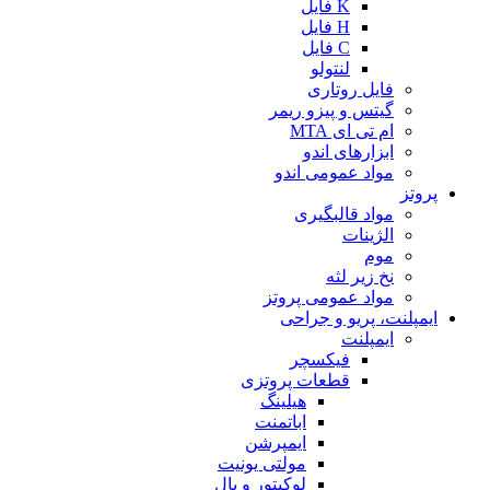
K فایل
H فایل
C فایل
لنتولو
فایل روتاری
گیتس و پیزو ریمر
ام تی ای MTA
ابزارهای اندو
مواد عمومی اندو
پروتز
مواد قالبگیری
الژینات
موم
نخ زیر لثه
مواد عمومی پروتز
ایمپلنت، پریو و جراحی
ایمپلنت
فیکسچر
قطعات پروتزی
هیلینگ
اباتمنت
ایمپرشن
مولتی یونیت
لوکیتور و بال