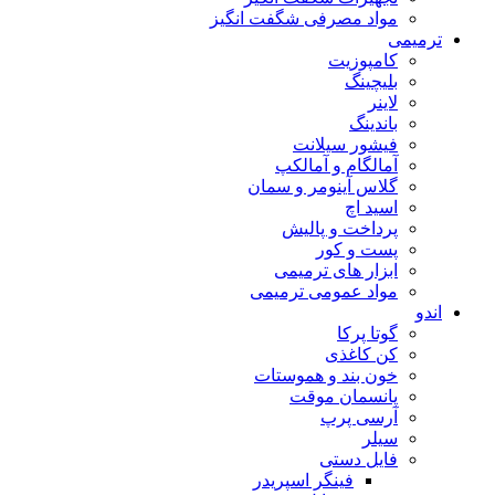
مواد مصرفی شگفت انگیز
ترمیمی
کامپوزیت
بلیچینگ
لاینر
باندینگ
فیشور سیلانت
آمالگام و آمالکپ
گلاس آینومر و سمان
اسید اچ
پرداخت و پالیش
پست و کور
ابزار های ترمیمی
مواد عمومی ترمیمی
اندو
گوتا پرکا
کن کاغذی
خون بند و هموستات
پانسمان موقت
آرسی پرپ
سیلر
فایل دستی
فینگر اسپریدر