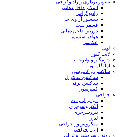
تصویر برداری و رادیوگرافی
اسکنر داخل دهانی
رادیوگرافی
سنسور آر وی جی
فسفر پلیت
دوربین داخل دهانی
هولدر سنسور
عکاسی
لوپ
لایت کیور
جرمگیر و واترجت
آمالگاماتور
ساکشن و کمپرسور
ساکشن سانترال
ساکشن برقی
کمپرسور
جراحی
موتور ایمپلنت
الکتروسرجری
پیزوسرجری
لیزر
میکروموتور جراحی
ابزار جراحی
روتور، سرویتور و ترالی