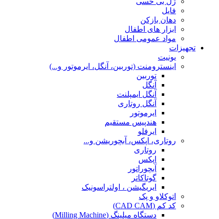
ژل بی حسی
فایل
دهان بازکن
ابزار های اطفال
مواد عمومی اطفال
تجهیزات
یونیت
اینسترومنت (توربین، آنگل، ایرموتور و...)
توربین
آنگل
آنگل ایمپلنت
آنگل روتاری
ایرموتور
هندپیس مستقیم
ایرفلو
روتاری، اپکس، آبچوریشن و...
روتاری
اپکس
آبچوراتور
گوتاکاتر
ایریگیشن ، اولتراسونیک
اتوکلاو و پک
کد کم (CAD CAM)
دستگاه میلینگ (Milling Machine)