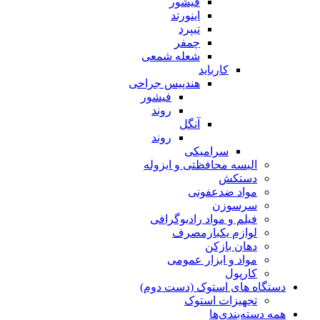
فیشور
اینورتد
تیپرد
چمفر
شعله شمعی
کارباید
هندپیس جراحی
فیشور
روند
آنگل
روند
سرامیکی
البسه محافظتی و ایزوله
دستکش
مواد ضدعفونی
سرسوزن
فیلم و مواد رادیوگرافی
لوازم یکبارمصرف
دهان بازکن
مواد و ابزار عمومی
کارپول
دستگاه های استوک (دست دوم)
تجهیزات استوک
همه دسته‌بندی‌ها