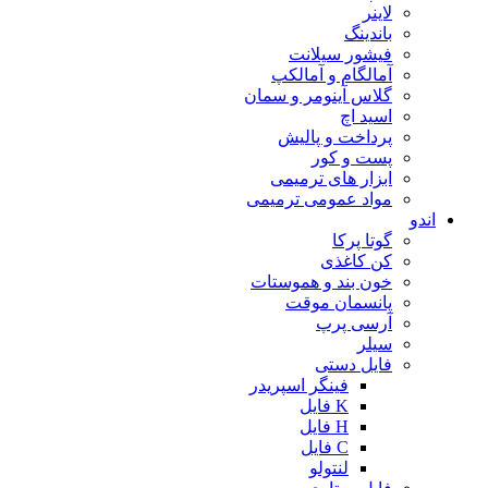
لاینر
باندینگ
فیشور سیلانت
آمالگام و آمالکپ
گلاس آینومر و سمان
اسید اچ
پرداخت و پالیش
پست و کور
ابزار های ترمیمی
مواد عمومی ترمیمی
اندو
گوتا پرکا
کن کاغذی
خون بند و هموستات
پانسمان موقت
آرسی پرپ
سیلر
فایل دستی
فینگر اسپریدر
K فایل
H فایل
C فایل
لنتولو