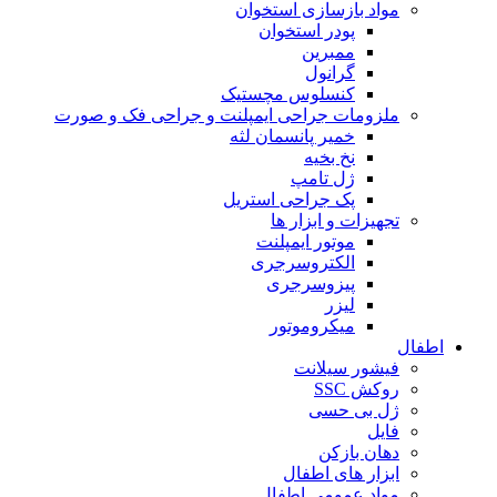
مواد بازسازی استخوان
پودر استخوان
ممبرین
گرانول
کنسلوس مچستیک
ملزومات جراحی ایمپلنت و جراحی فک و صورت
خمیر پانسمان لثه
نخ بخیه
ژل تامپ
پک جراحی استریل
تجهیزات و ابزار ها
موتور ایمپلنت
الکتروسرجری
پیزوسرجری
لیزر
میکروموتور
اطفال
فیشور سیلانت
روکش SSC
ژل بی حسی
فایل
دهان بازکن
ابزار های اطفال
مواد عمومی اطفال