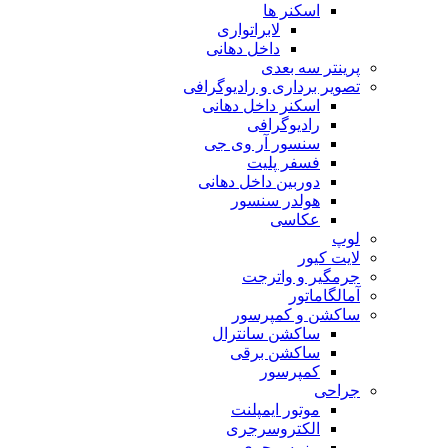
اسکنر ها
لابراتواری
داخل دهانی
پرینتر سه بعدی
تصویر برداری و رادیوگرافی
اسکنر داخل دهانی
رادیوگرافی
سنسور آر وی جی
فسفر پلیت
دوربین داخل دهانی
هولدر سنسور
عکاسی
لوپ
لایت کیور
جرمگیر و واترجت
آمالگاماتور
ساکشن و کمپرسور
ساکشن سانترال
ساکشن برقی
کمپرسور
جراحی
موتور ایمپلنت
الکتروسرجری
پیزوسرجری