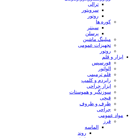
ترالی
سرویتور
روتور
کوره ها
سینتر
پرسلن
میلینگ ماشین
تجهیزات عمومی
روتور
ابزار و قلم
فورسپس
الواتور
قلم ترمیمی
رابردم و کلمپ
ابزار جراحی
سوزنگیر و هموستات
قیچی
ظرف و ظروف
جراحی
مواد عمومی
فرز
الماسه
روند