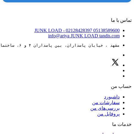
تماس با ما
JUNK LOAD
- 02128428397
05138589600
info@ariya
JUNK LOAD
tandis.com
مشهد ، خیابان پاسداران، بین پاسداران ۴ و ۶، ساختمان ۸۸
حساب من
داشبورد
سفارشات من
بررسی‌های من
پروفایل من
خدمات ما