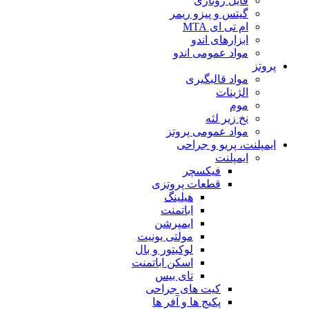
فایل روتاری
گیتس و پیزو ریمر
ام تی ای MTA
ابزارهای اندو
مواد عمومی اندو
پروتز
مواد قالبگیری
الژینات
موم
نخ زیر لثه
مواد عمومی پروتز
ایمپلنت، پریو و جراحی
ایمپلنت
فیکسچر
قطعات پروتزی
هیلینگ
اباتمنت
ایمپرشن
مولتی یونیت
لوکیتور و بال
اسکن اباتمنت
تای بیس
کیت های جراحی
پکیج ها و آفر ها