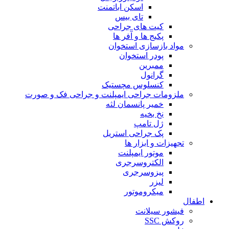
اسکن اباتمنت
تای بیس
کیت های جراحی
پکیج ها و آفر ها
مواد بازسازی استخوان
پودر استخوان
ممبرین
گرانول
کنسلوس مچستیک
ملزومات جراحی ایمپلنت و جراحی فک و صورت
خمیر پانسمان لثه
نخ بخیه
ژل تامپ
پک جراحی استریل
تجهیزات و ابزار ها
موتور ایمپلنت
الکتروسرجری
پیزوسرجری
لیزر
میکروموتور
اطفال
فیشور سیلانت
روکش SSC