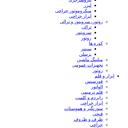
لیزر
میکروموتور جراحی
ابزار جراحی
روتور، سرویتور و ترالی
ترالی
سرویتور
روتور
کوره ها
سینتر
پرسلن
میلینگ ماشین
تجهیزات عمومی
روتور
ابزار و قلم
فورسپس
الواتور
قلم ترمیمی
رابردم و کلمپ
ابزار جراحی
سوزنگیر و هموستات
قیچی
ظرف و ظروف
جراحی