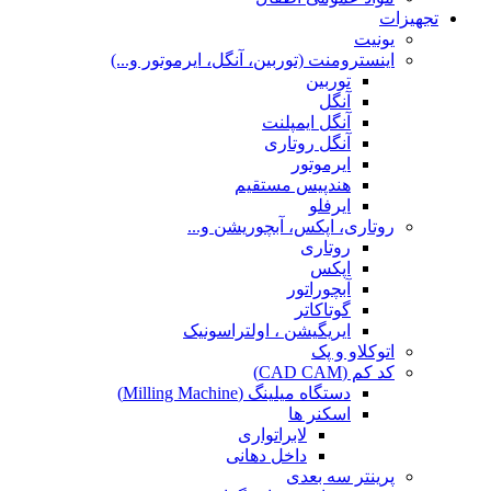
تجهیزات
یونیت
اینسترومنت (توربین، آنگل، ایرموتور و...)
توربین
آنگل
آنگل ایمپلنت
آنگل روتاری
ایرموتور
هندپیس مستقیم
ایرفلو
روتاری، اپکس، آبچوریشن و...
روتاری
اپکس
آبچوراتور
گوتاکاتر
ایریگیشن ، اولتراسونیک
اتوکلاو و پک
کد کم (CAD CAM)
دستگاه میلینگ (Milling Machine)
اسکنر ها
لابراتواری
داخل دهانی
پرینتر سه بعدی