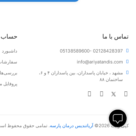
تماس با ما
حساب 
- 02128428397
05138589600
داشبورد
tandis.com
info@ariya
سفارشات
مشهد ، خیابان پاسداران، بین پاسداران ۴ و ۶، 
بررسی‌ها
ساختمان ۸۸
پروفایل م
کپی رایت 2026©
آریاتندیس درمان پارسه
. تمامی حقوق محفوظ اس