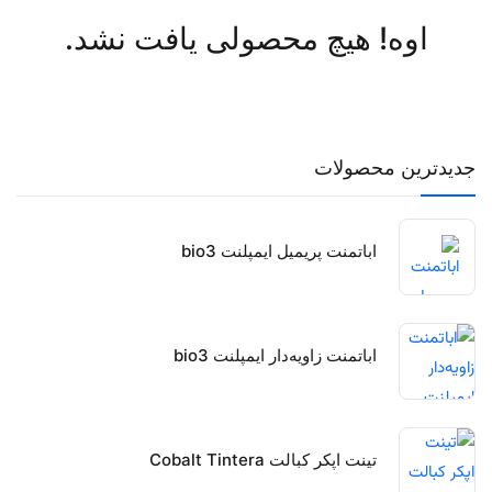
اوه! هیچ محصولی یافت نشد.
جدیدترین محصولات
اباتمنت پریمیل ایمپلنت bio3
اباتمنت زاویه‌دار ایمپلنت bio3
تینت اپکر کبالت Cobalt Tintera