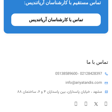
تماس مستقیم با کارشناسان آریاتندیس:
تماس با کارشناسان آریاتندیس
تماس با ما
05138589600
- 02128428397
info@ariya
tandis.com
مشهد ، خیابان پاسداران، بین پاسداران ۴ و ۶، ساختمان ۸۸