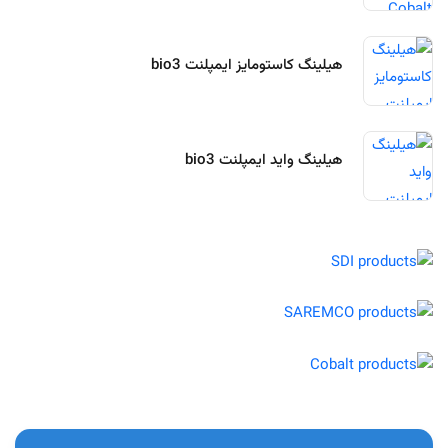
هیلینگ کاستومایز ایمپلنت bio3
هیلینگ واید ایمپلنت bio3