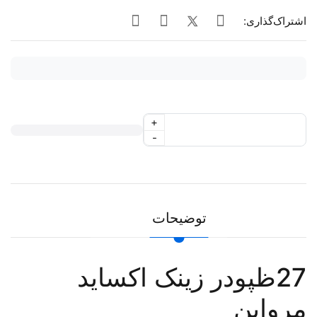
اشتراک‌گذاری:
+
-
توضیحات
27ظپودر زینک اکساید
مروابن