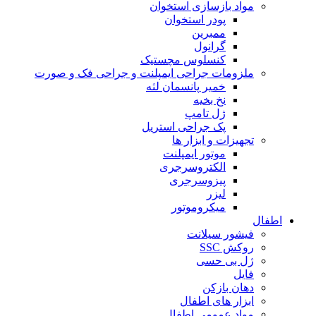
مواد بازسازی استخوان
پودر استخوان
ممبرین
گرانول
کنسلوس مچستیک
ملزومات جراحی ایمپلنت و جراحی فک و صورت
خمیر پانسمان لثه
نخ بخیه
ژل تامپ
پک جراحی استریل
تجهیزات و ابزار ها
موتور ایمپلنت
الکتروسرجری
پیزوسرجری
لیزر
میکروموتور
اطفال
فیشور سیلانت
روکش SSC
ژل بی حسی
فایل
دهان بازکن
ابزار های اطفال
مواد عمومی اطفال