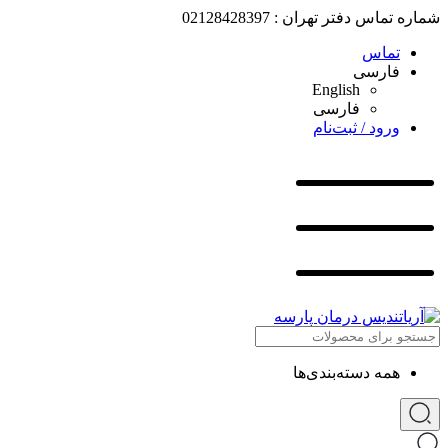
شماره تماس دفتر تهران : 02128428397
تماس
فارسی
English
فارسی
ورود / ثبت‌نام
همه دسته‌بندی‌ها