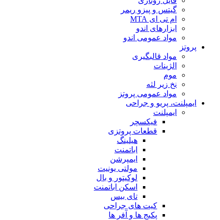
فایل روتاری
گیتس و پیزو ریمر
ام تی ای MTA
ابزارهای اندو
مواد عمومی اندو
پروتز
مواد قالبگیری
الژینات
موم
نخ زیر لثه
مواد عمومی پروتز
ایمپلنت، پریو و جراحی
ایمپلنت
فیکسچر
قطعات پروتزی
هیلینگ
اباتمنت
ایمپرشن
مولتی یونیت
لوکیتور و بال
اسکن اباتمنت
تای بیس
کیت های جراحی
پکیج ها و آفر ها