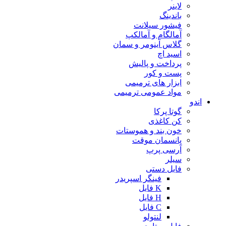
لاینر
باندینگ
فیشور سیلانت
آمالگام و آمالکپ
گلاس آینومر و سمان
اسید اچ
پرداخت و پالیش
پست و کور
ابزار های ترمیمی
مواد عمومی ترمیمی
اندو
گوتا پرکا
کن کاغذی
خون بند و هموستات
پانسمان موقت
آرسی پرپ
سیلر
فایل دستی
فینگر اسپریدر
K فایل
H فایل
C فایل
لنتولو