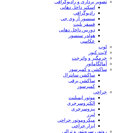
تصویر برداری و رادیوگرافی
اسکنر داخل دهانی
رادیوگرافی
سنسور آر وی جی
فسفر پلیت
دوربین داخل دهانی
هولدر سنسور
عکاسی
لوپ
لایت کیور
جرمگیر و واترجت
آمالگاماتور
ساکشن و کمپرسور
ساکشن سانترال
ساکشن برقی
کمپرسور
جراحی
موتور ایمپلنت
الکتروسرجری
پیزوسرجری
لیزر
میکروموتور جراحی
ابزار جراحی
روتور، سرویتور و ترالی