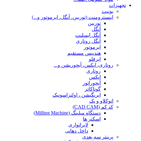
تجهیزات
یونیت
اینسترومنت (توربین، آنگل، ایرموتور و...)
توربین
آنگل
آنگل ایمپلنت
آنگل روتاری
ایرموتور
هندپیس مستقیم
ایرفلو
روتاری، اپکس، آبچوریشن و...
روتاری
اپکس
آبچوراتور
گوتاکاتر
ایریگیشن ، اولتراسونیک
اتوکلاو و پک
کد کم (CAD CAM)
دستگاه میلینگ (Milling Machine)
اسکنر ها
لابراتواری
داخل دهانی
پرینتر سه بعدی