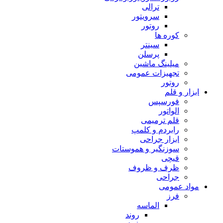
ترالی
سرویتور
روتور
کوره ها
سینتر
پرسلن
میلینگ ماشین
تجهیزات عمومی
روتور
ابزار و قلم
فورسپس
الواتور
قلم ترمیمی
رابردم و کلمپ
ابزار جراحی
سوزنگیر و هموستات
قیچی
ظرف و ظروف
جراحی
مواد عمومی
فرز
الماسه
روند