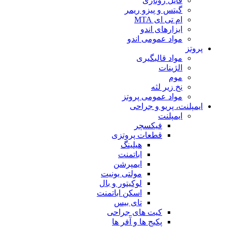
فایل روتاری
گیتس و پیزو ریمر
ام تی ای MTA
ابزارهای اندو
مواد عمومی اندو
پروتز
مواد قالبگیری
الژینات
موم
نخ زیر لثه
مواد عمومی پروتز
ایمپلنت، پریو و جراحی
ایمپلنت
فیکسچر
قطعات پروتزی
هیلینگ
اباتمنت
ایمپرشن
مولتی یونیت
لوکیتور و بال
اسکن اباتمنت
تای بیس
کیت های جراحی
پکیج ها و آفر ها