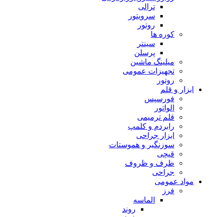
ترالی
سرویتور
روتور
کوره ها
سینتر
پرسلن
میلینگ ماشین
تجهیزات عمومی
روتور
ابزار و قلم
فورسپس
الواتور
قلم ترمیمی
رابردم و کلمپ
ابزار جراحی
سوزنگیر و هموستات
قیچی
ظرف و ظروف
جراحی
مواد عمومی
فرز
الماسه
روند