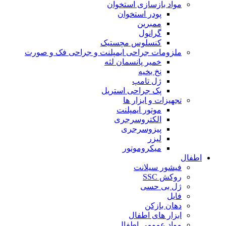
مواد بازسازی استخوان
پودر استخوان
ممبرین
گرانول
کنسلوس مچستیک
ملزومات جراحی ایمپلنت و جراحی فک و صورت
خمیر پانسمان لثه
نخ بخیه
ژل تامپ
پک جراحی استریل
تجهیزات و ابزار ها
موتور ایمپلنت
الکتروسرجری
پیزوسرجری
لیزر
میکروموتور
اطفال
فیشور سیلانت
روکش SSC
ژل بی حسی
فایل
دهان بازکن
ابزار های اطفال
مواد عمومی اطفال