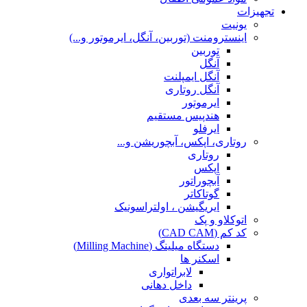
تجهیزات
یونیت
اینسترومنت (توربین، آنگل، ایرموتور و...)
توربین
آنگل
آنگل ایمپلنت
آنگل روتاری
ایرموتور
هندپیس مستقیم
ایرفلو
روتاری، اپکس، آبچوریشن و...
روتاری
اپکس
آبچوراتور
گوتاکاتر
ایریگیشن ، اولتراسونیک
اتوکلاو و پک
کد کم (CAD CAM)
دستگاه میلینگ (Milling Machine)
اسکنر ها
لابراتواری
داخل دهانی
پرینتر سه بعدی