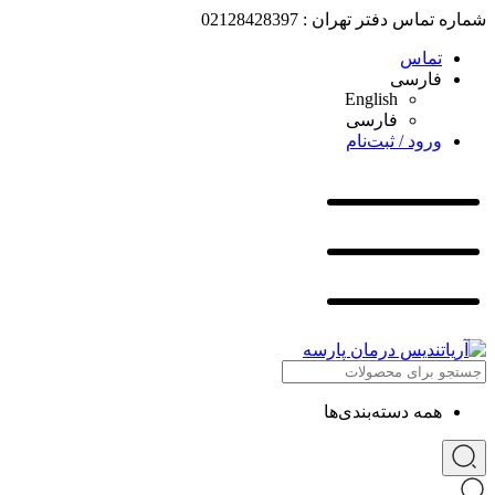
شماره تماس دفتر تهران : 02128428397
تماس
فارسی
English
فارسی
ورود / ثبت‌نام
همه دسته‌بندی‌ها