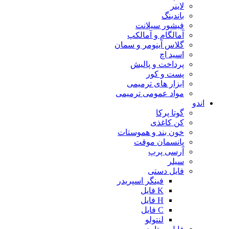
لاینر
باندینگ
فیشور سیلانت
آمالگام و آمالکپ
گلاس آینومر و سمان
اسید اچ
پرداخت و پالیش
پست و کور
ابزار های ترمیمی
مواد عمومی ترمیمی
اندو
گوتا پرکا
کن کاغذی
خون بند و هموستات
پانسمان موقت
آرسی پرپ
سیلر
فایل دستی
فینگر اسپریدر
K فایل
H فایل
C فایل
لنتولو