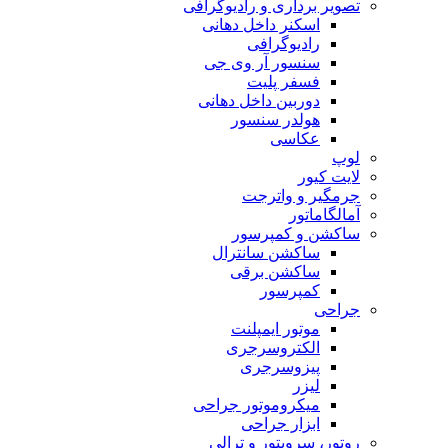
تصویر برداری و رادیوگرافی
اسکنر داخل دهانی
رادیوگرافی
سنسور آر وی جی
فسفر پلیت
دوربین داخل دهانی
هولدر سنسور
عکاسی
لوپ
لایت کیور
جرمگیر و واترجت
آمالگاماتور
ساکشن و کمپرسور
ساکشن سانترال
ساکشن برقی
کمپرسور
جراحی
موتور ایمپلنت
الکتروسرجری
پیزوسرجری
لیزر
میکروموتور جراحی
ابزار جراحی
روتور، سرویتور و ترالی