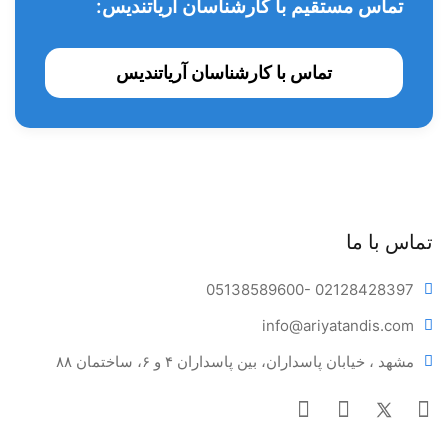
تماس مستقیم با کارشناسان آریاتندیس:
تماس با کارشناسان آریاتندیس
تماس با ما
05138589600
- 02128428397
info@ariya
tandis.com
مشهد ، خیابان پاسداران، بین پاسداران ۴ و ۶، ساختمان ۸۸