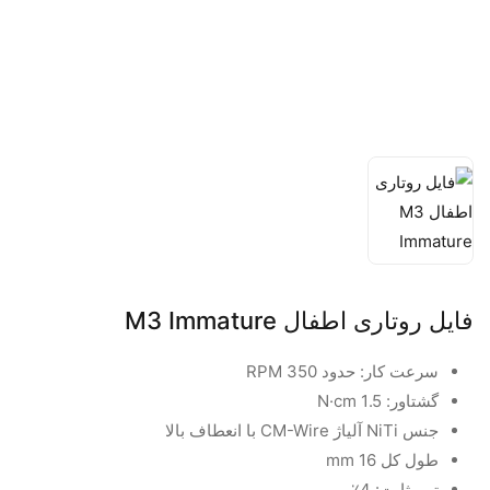
فایل روتاری اطفال M3 Immature
سرعت کار: حدود 350 RPM
گشتاور: 1.5 N·cm
جنس NiTi آلیاژ CM-Wire با انعطاف بالا
طول کل 16 mm
تیپر ثابت: 4٪