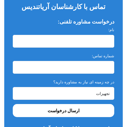
تماس با کارشناسان آریاتندیس
سر ایمنی non-cutting tip، جهت امنیت بیشتر
طراحی مقطع مارپیچ موثر برای برش و برداشتن خرده‌دانه‌ها
درخواست مشاوره تلفنی:
مزایا در کاربرد کودکان
نام:
• مناسب دندان‌های شیری با فضای دهان کوچک و ریشه کوتاه •
کارایی بالا در برش و شکل‌دهی سریع با کم‌ترین خستگی •
ایمن‌سازی بیشتر با سر غیربرنده • کاهش زمان درمان و بهبود تجربه
شماره تماس:
کودک
در چه زمینه ای نیاز به مشاوره دارید؟
ارسال درخواست