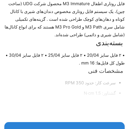
فایل روتاری اطفال M3 Immature محصول شرکت UDG (ساخت
چین)، یک سیستم فایل روتاری مخصوص دندان‌های شیری با کانال
کوتاه و دهان‌های کوچک طراحی شده است . گزینه‌های تکمیلی
شامل سری M3 Path و M3 Pro Gold هستند که برای انواع کانال‌ها
(شامل شیری و دائمی) طراحی شده‌اند.
بسته‌بندی
• ۲ فایل سایز 20/04 • ۲ فایل سایز 25/04 • ۲ فایل سایز 30/04 •
طول کل فایل‌ها: 16 mm .
مشخصات فنی
سرعت کار: حدود 350 RPM
گشتاور: 1.5 N·cm
جنس NiTi آلیاژ CM-Wire با انعطاف بالا
طول کل 16 mm (متناسب با ریشه کوتاه دندان شیری)
تیپر ثابت: 4٪