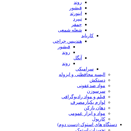
روند
فیشور
اینورتد
تیپرد
چمفر
شعله شمعی
کارباید
هندپیس جراحی
فیشور
روند
آنگل
روند
سرامیکی
البسه محافظتی و ایزوله
دستکش
مواد ضدعفونی
سرسوزن
فیلم و مواد رادیوگرافی
لوازم یکبارمصرف
دهان بازکن
مواد و ابزار عمومی
کارپول
دستگاه های استوک (دست دوم)
تجهیزات استوک