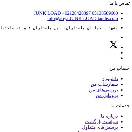
تماس با ما
JUNK LOAD
- 02128428397
05138589600
info@ariya
JUNK LOAD
tandis.com
مشهد ، خیابان پاسداران، بین پاسداران ۴ و ۶، ساختمان ۸۸
حساب من
داشبورد
سفارشات من
بررسی‌های من
پروفایل من
خدمات ما
درباره ما
سیاست بازگشت
پرسش‌های متداول