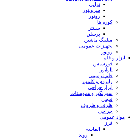
ترالی
سرویتور
روتور
کوره ها
سینتر
پرسلن
میلینگ ماشین
تجهیزات عمومی
روتور
ابزار و قلم
فورسپس
الواتور
قلم ترمیمی
رابردم و کلمپ
ابزار جراحی
سوزنگیر و هموستات
قیچی
ظرف و ظروف
جراحی
مواد عمومی
فرز
الماسه
روند