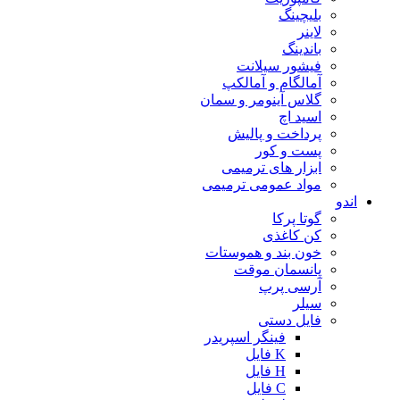
بلیچینگ
لاینر
باندینگ
فیشور سیلانت
آمالگام و آمالکپ
گلاس آینومر و سمان
اسید اچ
پرداخت و پالیش
پست و کور
ابزار های ترمیمی
مواد عمومی ترمیمی
اندو
گوتا پرکا
کن کاغذی
خون بند و هموستات
پانسمان موقت
آرسی پرپ
سیلر
فایل دستی
فینگر اسپریدر
K فایل
H فایل
C فایل