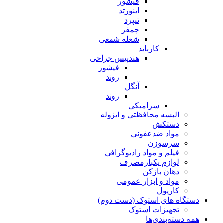
فیشور
اینورتد
تیپرد
چمفر
شعله شمعی
کارباید
هندپیس جراحی
فیشور
روند
آنگل
روند
سرامیکی
البسه محافظتی و ایزوله
دستکش
مواد ضدعفونی
سرسوزن
فیلم و مواد رادیوگرافی
لوازم یکبارمصرف
دهان بازکن
مواد و ابزار عمومی
کارپول
دستگاه های استوک (دست دوم)
تجهیزات استوک
همه دسته‌بندی‌ها