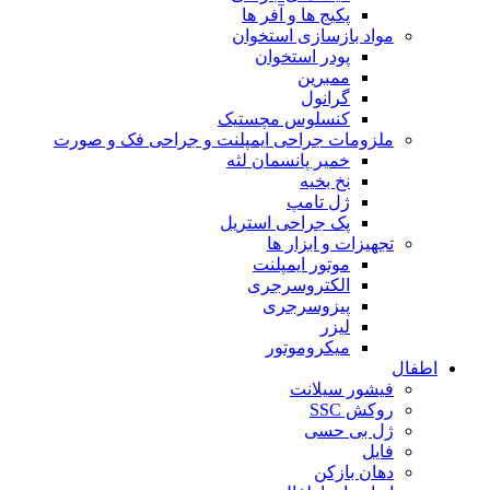
پکیج ها و آفر ها
مواد بازسازی استخوان
پودر استخوان
ممبرین
گرانول
کنسلوس مچستیک
ملزومات جراحی ایمپلنت و جراحی فک و صورت
خمیر پانسمان لثه
نخ بخیه
ژل تامپ
پک جراحی استریل
تجهیزات و ابزار ها
موتور ایمپلنت
الکتروسرجری
پیزوسرجری
لیزر
میکروموتور
اطفال
فیشور سیلانت
روکش SSC
ژل بی حسی
فایل
دهان بازکن