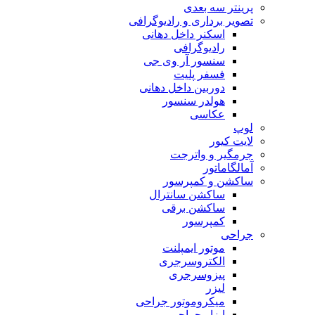
پرینتر سه بعدی
تصویر برداری و رادیوگرافی
اسکنر داخل دهانی
رادیوگرافی
سنسور آر وی جی
فسفر پلیت
دوربین داخل دهانی
هولدر سنسور
عکاسی
لوپ
لایت کیور
جرمگیر و واترجت
آمالگاماتور
ساکشن و کمپرسور
ساکشن سانترال
ساکشن برقی
کمپرسور
جراحی
موتور ایمپلنت
الکتروسرجری
پیزوسرجری
لیزر
میکروموتور جراحی
ابزار جراحی