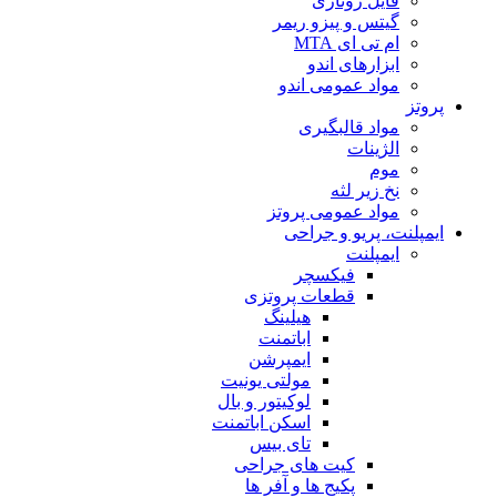
فایل روتاری
گیتس و پیزو ریمر
ام تی ای MTA
ابزارهای اندو
مواد عمومی اندو
پروتز
مواد قالبگیری
الژینات
موم
نخ زیر لثه
مواد عمومی پروتز
ایمپلنت، پریو و جراحی
ایمپلنت
فیکسچر
قطعات پروتزی
هیلینگ
اباتمنت
ایمپرشن
مولتی یونیت
لوکیتور و بال
اسکن اباتمنت
تای بیس
کیت های جراحی
پکیج ها و آفر ها