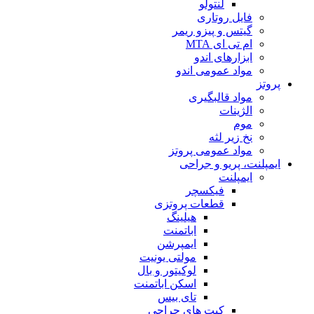
لنتولو
فایل روتاری
گیتس و پیزو ریمر
ام تی ای MTA
ابزارهای اندو
مواد عمومی اندو
پروتز
مواد قالبگیری
الژینات
موم
نخ زیر لثه
مواد عمومی پروتز
ایمپلنت، پریو و جراحی
ایمپلنت
فیکسچر
قطعات پروتزی
هیلینگ
اباتمنت
ایمپرشن
مولتی یونیت
لوکیتور و بال
اسکن اباتمنت
تای بیس
کیت های جراحی