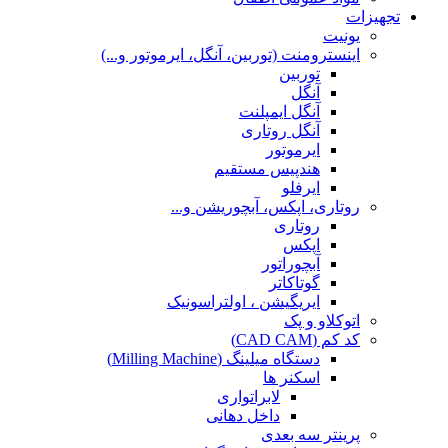
تجهیزات
یونیت
اینسترومنت (توربین، آنگل، ایرموتور و...)
توربین
آنگل
آنگل ایمپلنت
آنگل روتاری
ایرموتور
هندپیس مستقیم
ایرفلو
روتاری، اپکس، آبچوریشن و...
روتاری
اپکس
آبچوراتور
گوتاکاتر
ایریگیشن ، اولتراسونیک
اتوکلاو و پک
کد کم (CAD CAM)
دستگاه میلینگ (Milling Machine)
اسکنر ها
لابراتواری
داخل دهانی
پرینتر سه بعدی