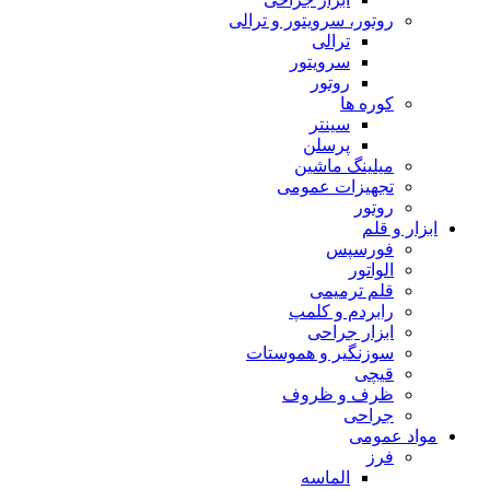
روتور، سرویتور و ترالی
ترالی
سرویتور
روتور
کوره ها
سینتر
پرسلن
میلینگ ماشین
تجهیزات عمومی
روتور
ابزار و قلم
فورسپس
الواتور
قلم ترمیمی
رابردم و کلمپ
ابزار جراحی
سوزنگیر و هموستات
قیچی
ظرف و ظروف
جراحی
مواد عمومی
فرز
الماسه