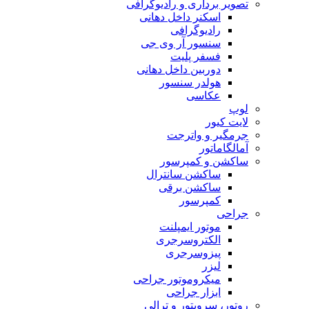
تصویر برداری و رادیوگرافی
اسکنر داخل دهانی
رادیوگرافی
سنسور آر وی جی
فسفر پلیت
دوربین داخل دهانی
هولدر سنسور
عکاسی
لوپ
لایت کیور
جرمگیر و واترجت
آمالگاماتور
ساکشن و کمپرسور
ساکشن سانترال
ساکشن برقی
کمپرسور
جراحی
موتور ایمپلنت
الکتروسرجری
پیزوسرجری
لیزر
میکروموتور جراحی
ابزار جراحی
روتور، سرویتور و ترالی