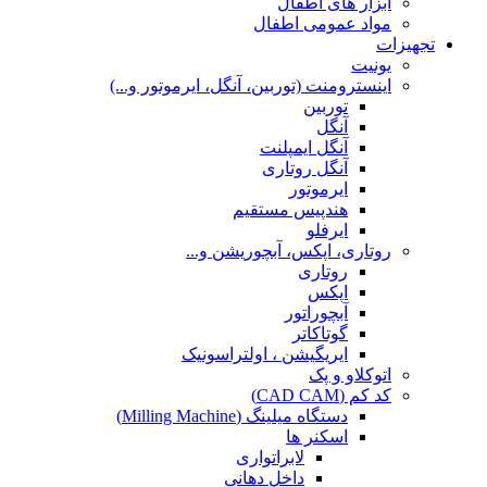
ابزار های اطفال
مواد عمومی اطفال
تجهیزات
یونیت
اینسترومنت (توربین، آنگل، ایرموتور و...)
توربین
آنگل
آنگل ایمپلنت
آنگل روتاری
ایرموتور
هندپیس مستقیم
ایرفلو
روتاری، اپکس، آبچوریشن و...
روتاری
اپکس
آبچوراتور
گوتاکاتر
ایریگیشن ، اولتراسونیک
اتوکلاو و پک
کد کم (CAD CAM)
دستگاه میلینگ (Milling Machine)
اسکنر ها
لابراتواری
داخل دهانی