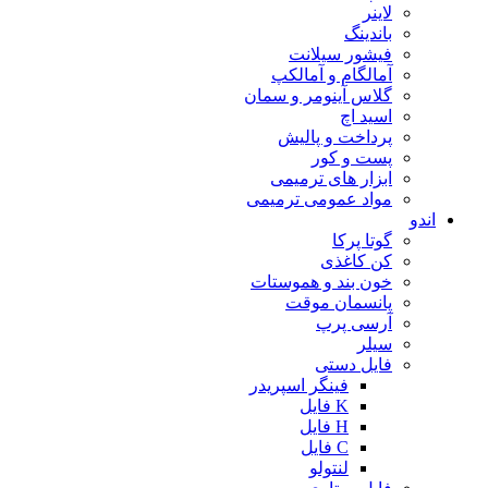
لاینر
باندینگ
فیشور سیلانت
آمالگام و آمالکپ
گلاس آینومر و سمان
اسید اچ
پرداخت و پالیش
پست و کور
ابزار های ترمیمی
مواد عمومی ترمیمی
اندو
گوتا پرکا
کن کاغذی
خون بند و هموستات
پانسمان موقت
آرسی پرپ
سیلر
فایل دستی
فینگر اسپریدر
K فایل
H فایل
C فایل
لنتولو