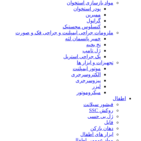
مواد بازسازی استخوان
پودر استخوان
ممبرین
گرانول
کنسلوس مچستیک
ملزومات جراحی ایمپلنت و جراحی فک و صورت
خمیر پانسمان لثه
نخ بخیه
ژل تامپ
پک جراحی استریل
تجهیزات و ابزار ها
موتور ایمپلنت
الکتروسرجری
پیزوسرجری
لیزر
میکروموتور
اطفال
فیشور سیلانت
روکش SSC
ژل بی حسی
فایل
دهان بازکن
ابزار های اطفال
مواد عمومی اطفال