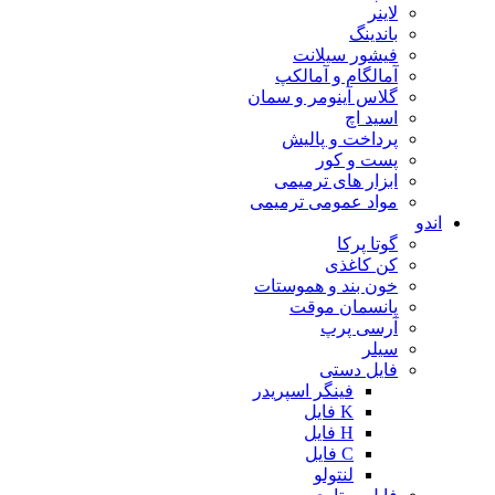
لاینر
باندینگ
فیشور سیلانت
آمالگام و آمالکپ
گلاس آینومر و سمان
اسید اچ
پرداخت و پالیش
پست و کور
ابزار های ترمیمی
مواد عمومی ترمیمی
اندو
گوتا پرکا
کن کاغذی
خون بند و هموستات
پانسمان موقت
آرسی پرپ
سیلر
فایل دستی
فینگر اسپریدر
K فایل
H فایل
C فایل
لنتولو