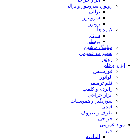
روتور، سرویتور و ترالی
ترالی
سرویتور
روتور
کوره ها
سینتر
پرسلن
میلینگ ماشین
تجهیزات عمومی
روتور
ابزار و قلم
فورسپس
الواتور
قلم ترمیمی
رابردم و کلمپ
ابزار جراحی
سوزنگیر و هموستات
قیچی
ظرف و ظروف
جراحی
مواد عمومی
فرز
الماسه