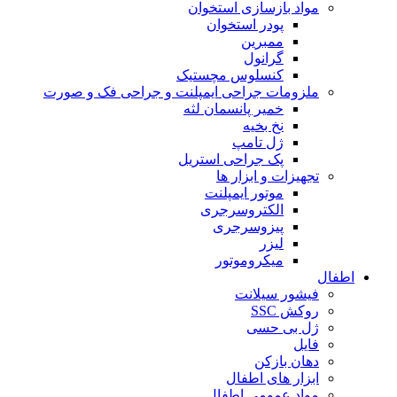
مواد بازسازی استخوان
پودر استخوان
ممبرین
گرانول
کنسلوس مچستیک
ملزومات جراحی ایمپلنت و جراحی فک و صورت
خمیر پانسمان لثه
نخ بخیه
ژل تامپ
پک جراحی استریل
تجهیزات و ابزار ها
موتور ایمپلنت
الکتروسرجری
پیزوسرجری
لیزر
میکروموتور
اطفال
فیشور سیلانت
روکش SSC
ژل بی حسی
فایل
دهان بازکن
ابزار های اطفال
مواد عمومی اطفال