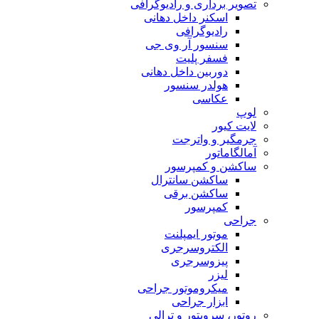
تصویر برداری و رادیوگرافی
اسکنر داخل دهانی
رادیوگرافی
سنسور آر وی جی
فسفر پلیت
دوربین داخل دهانی
هولدر سنسور
عکاسی
لوپ
لایت کیور
جرمگیر و واترجت
آمالگاماتور
ساکشن و کمپرسور
ساکشن سانترال
ساکشن برقی
کمپرسور
جراحی
موتور ایمپلنت
الکتروسرجری
پیزوسرجری
لیزر
میکروموتور جراحی
ابزار جراحی
روتور، سرویتور و ترالی