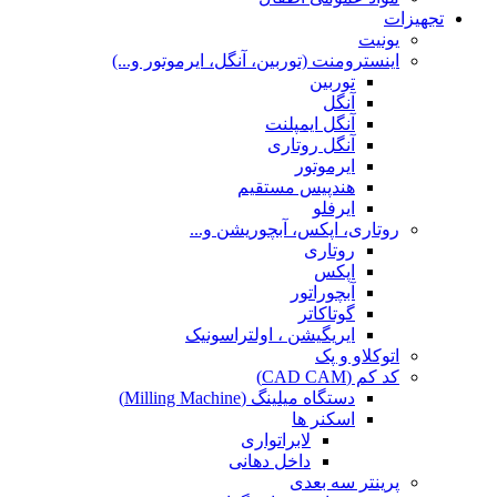
تجهیزات
یونیت
اینسترومنت (توربین، آنگل، ایرموتور و...)
توربین
آنگل
آنگل ایمپلنت
آنگل روتاری
ایرموتور
هندپیس مستقیم
ایرفلو
روتاری، اپکس، آبچوریشن و...
روتاری
اپکس
آبچوراتور
گوتاکاتر
ایریگیشن ، اولتراسونیک
اتوکلاو و پک
کد کم (CAD CAM)
دستگاه میلینگ (Milling Machine)
اسکنر ها
لابراتواری
داخل دهانی
پرینتر سه بعدی