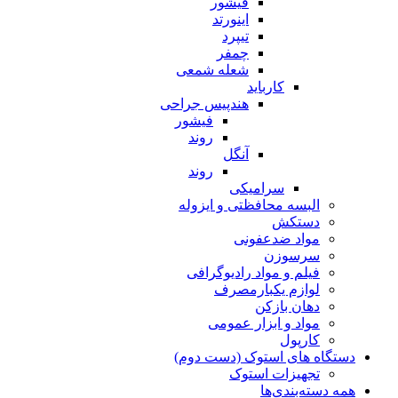
فیشور
اینورتد
تیپرد
چمفر
شعله شمعی
کارباید
هندپیس جراحی
فیشور
روند
آنگل
روند
سرامیکی
البسه محافظتی و ایزوله
دستکش
مواد ضدعفونی
سرسوزن
فیلم و مواد رادیوگرافی
لوازم یکبارمصرف
دهان بازکن
مواد و ابزار عمومی
کارپول
دستگاه های استوک (دست دوم)
تجهیزات استوک
همه دسته‌بندی‌ها