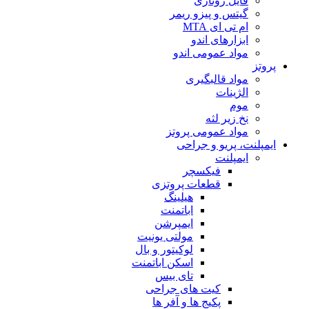
فایل روتاری
گیتس و پیزو ریمر
ام تی ای MTA
ابزارهای اندو
مواد عمومی اندو
پروتز
مواد قالبگیری
الژینات
موم
نخ زیر لثه
مواد عمومی پروتز
ایمپلنت، پریو و جراحی
ایمپلنت
فیکسچر
قطعات پروتزی
هیلینگ
اباتمنت
ایمپرشن
مولتی یونیت
لوکیتور و بال
اسکن اباتمنت
تای بیس
کیت های جراحی
پکیج ها و آفر ها