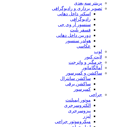
پرینتر سه بعدی
تصویر برداری و رادیوگرافی
اسکنر داخل دهانی
رادیوگرافی
سنسور آر وی جی
فسفر پلیت
دوربین داخل دهانی
هولدر سنسور
عکاسی
لوپ
لایت کیور
جرمگیر و واترجت
آمالگاماتور
ساکشن و کمپرسور
ساکشن سانترال
ساکشن برقی
کمپرسور
جراحی
موتور ایمپلنت
الکتروسرجری
پیزوسرجری
لیزر
میکروموتور جراحی
ابزار جراحی