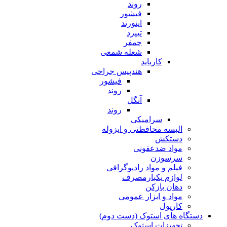
روند
فیشور
اینورتد
تیپرد
چمفر
شعله شمعی
کارباید
هندپیس جراحی
فیشور
روند
آنگل
روند
سرامیکی
البسه محافظتی و ایزوله
دستکش
مواد ضدعفونی
سرسوزن
فیلم و مواد رادیوگرافی
لوازم یکبارمصرف
دهان بازکن
مواد و ابزار عمومی
کارپول
دستگاه های استوک (دست دوم)
تجهیزات استوک