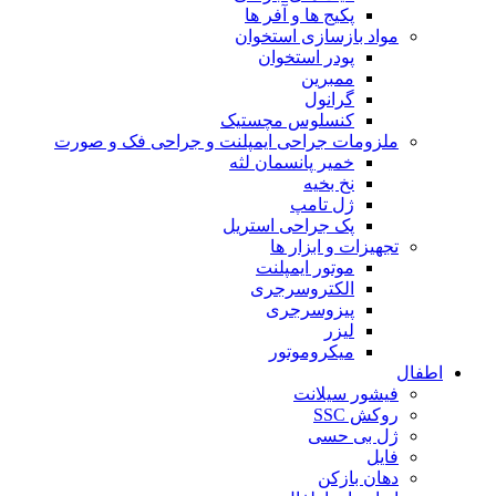
پکیج ها و آفر ها
مواد بازسازی استخوان
پودر استخوان
ممبرین
گرانول
کنسلوس مچستیک
ملزومات جراحی ایمپلنت و جراحی فک و صورت
خمیر پانسمان لثه
نخ بخیه
ژل تامپ
پک جراحی استریل
تجهیزات و ابزار ها
موتور ایمپلنت
الکتروسرجری
پیزوسرجری
لیزر
میکروموتور
اطفال
فیشور سیلانت
روکش SSC
ژل بی حسی
فایل
دهان بازکن