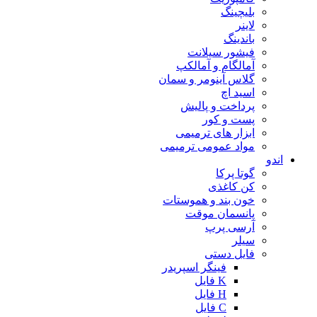
بلیچینگ
لاینر
باندینگ
فیشور سیلانت
آمالگام و آمالکپ
گلاس آینومر و سمان
اسید اچ
پرداخت و پالیش
پست و کور
ابزار های ترمیمی
مواد عمومی ترمیمی
اندو
گوتا پرکا
کن کاغذی
خون بند و هموستات
پانسمان موقت
آرسی پرپ
سیلر
فایل دستی
فینگر اسپریدر
K فایل
H فایل
C فایل