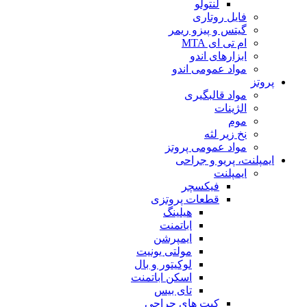
لنتولو
فایل روتاری
گیتس و پیزو ریمر
ام تی ای MTA
ابزارهای اندو
مواد عمومی اندو
پروتز
مواد قالبگیری
الژینات
موم
نخ زیر لثه
مواد عمومی پروتز
ایمپلنت، پریو و جراحی
ایمپلنت
فیکسچر
قطعات پروتزی
هیلینگ
اباتمنت
ایمپرشن
مولتی یونیت
لوکیتور و بال
اسکن اباتمنت
تای بیس
کیت های جراحی