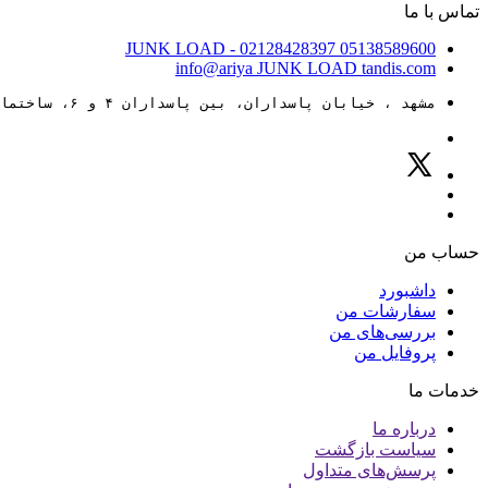
تماس با ما
JUNK LOAD
- 02128428397
05138589600
info@ariya
JUNK LOAD
tandis.com
مشهد ، خیابان پاسداران، بین پاسداران ۴ و ۶، ساختمان ۸۸
حساب من
داشبورد
سفارشات من
بررسی‌های من
پروفایل من
خدمات ما
درباره ما
سیاست بازگشت
پرسش‌های متداول