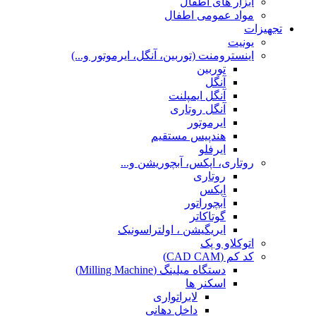
ابزار های اطفال
مواد عمومی اطفال
تجهیزات
یونیت
اینسترومنت (توربین، آنگل، ایرموتور و...)
توربین
آنگل
آنگل ایمپلنت
آنگل روتاری
ایرموتور
هندپیس مستقیم
ایرفلو
روتاری، اپکس، آبچوریشن و...
روتاری
اپکس
آبچوراتور
گوتاکاتر
ایریگیشن ، اولتراسونیک
اتوکلاو و پک
کد کم (CAD CAM)
دستگاه میلینگ (Milling Machine)
اسکنر ها
لابراتواری
داخل دهانی