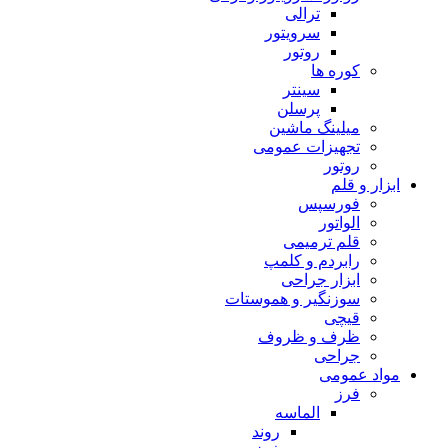
ترالی
سرویتور
روتور
کوره ها
سینتر
پرسلن
میلینگ ماشین
تجهیزات عمومی
روتور
ابزار و قلم
فورسپس
الواتور
قلم ترمیمی
رابردم و کلمپ
ابزار جراحی
سوزنگیر و هموستات
قیچی
ظرف و ظروف
جراحی
مواد عمومی
فرز
الماسه
روند