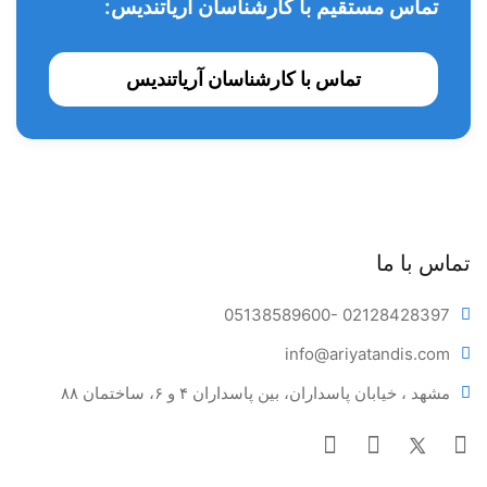
تماس مستقیم با کارشناسان آریاتندیس:
تماس با کارشناسان آریاتندیس
تماس با ما
05138589600
- 02128428397
info@ariya
tandis.com
مشهد ، خیابان پاسداران، بین پاسداران ۴ و ۶، ساختمان ۸۸