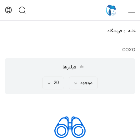
خانه
فروشگاه
coxo
فیلترها
موجود
20