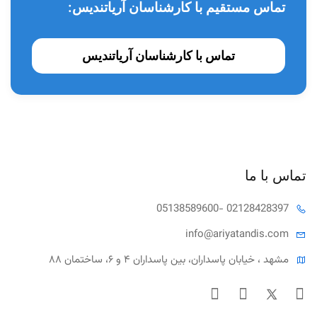
تماس مستقیم با کارشناسان آریاتندیس:
تماس با کارشناسان آریاتندیس
تماس با ما
05138589600
- 02128428397
info@ariya
tandis.com
مشهد ، خیابان پاسداران، بین پاسداران ۴ و ۶، ساختمان ۸۸