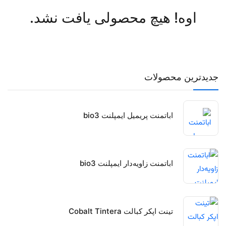
اوه! هیچ محصولی یافت نشد.
جدیدترین محصولات
اباتمنت پریمیل ایمپلنت bio3
اباتمنت زاویه‌دار ایمپلنت bio3
تینت اپکر کبالت Cobalt Tintera