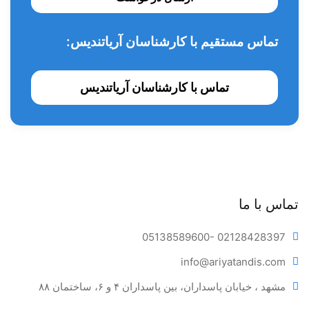
تماس مستقیم با کارشناسان آریاتندیس:
تماس با کارشناسان آریاتندیس
تماس با ما
05138589600
- 02128428397
info@ariya
tandis.com
مشهد ، خیابان پاسداران، بین پاسداران ۴ و ۶، ساختمان ۸۸