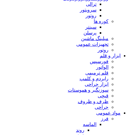
ترالی
سرویتور
روتور
کوره ها
سینتر
پرسلن
میلینگ ماشین
تجهیزات عمومی
روتور
ابزار و قلم
فورسپس
الواتور
قلم ترمیمی
رابردم و کلمپ
ابزار جراحی
سوزنگیر و هموستات
قیچی
ظرف و ظروف
جراحی
مواد عمومی
فرز
الماسه
روند