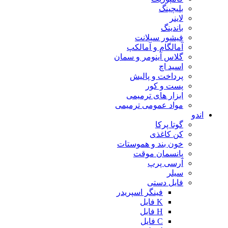
بلیچینگ
لاینر
باندینگ
فیشور سیلانت
آمالگام و آمالکپ
گلاس آینومر و سمان
اسید اچ
پرداخت و پالیش
پست و کور
ابزار های ترمیمی
مواد عمومی ترمیمی
اندو
گوتا پرکا
کن کاغذی
خون بند و هموستات
پانسمان موقت
آرسی پرپ
سیلر
فایل دستی
فینگر اسپریدر
K فایل
H فایل
C فایل