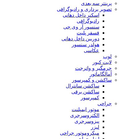
پرینتر سه بعدی
تصویر برداری و رادیوگرافی
اسکنر داخل دهانی
رادیوگرافی
سنسور آر وی جی
فسفر پلیت
دوربین داخل دهانی
هولدر سنسور
عکاسی
لوپ
لایت کیور
جرمگیر و واترجت
آمالگاماتور
ساکشن و کمپرسور
ساکشن سانترال
ساکشن برقی
کمپرسور
جراحی
موتور ایمپلنت
الکتروسرجری
پیزوسرجری
لیزر
میکروموتور جراحی
ابزار جراحی