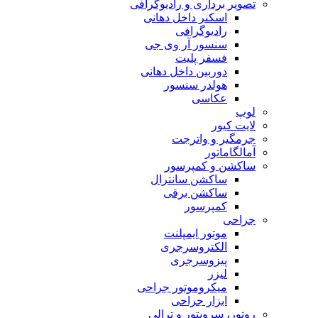
تصویر برداری و رادیوگرافی
اسکنر داخل دهانی
رادیوگرافی
سنسور آر وی جی
فسفر پلیت
دوربین داخل دهانی
هولدر سنسور
عکاسی
لوپ
لایت کیور
جرمگیر و واترجت
آمالگاماتور
ساکشن و کمپرسور
ساکشن سانترال
ساکشن برقی
کمپرسور
جراحی
موتور ایمپلنت
الکتروسرجری
پیزوسرجری
لیزر
میکروموتور جراحی
ابزار جراحی
روتور، سرویتور و ترالی