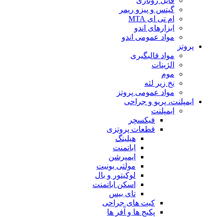
فایل روتاری
گیتس و پیزو ریمر
ام تی ای MTA
ابزارهای اندو
مواد عمومی اندو
پروتز
مواد قالبگیری
الژینات
موم
نخ زیر لثه
مواد عمومی پروتز
ایمپلنت، پریو و جراحی
ایمپلنت
فیکسچر
قطعات پروتزی
هیلینگ
اباتمنت
ایمپرشن
مولتی یونیت
لوکیتور و بال
اسکن اباتمنت
تای بیس
کیت های جراحی
پکیج ها و آفر ها