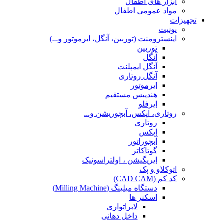
ابزار های اطفال
مواد عمومی اطفال
تجهیزات
یونیت
اینسترومنت (توربین، آنگل، ایرموتور و...)
توربین
آنگل
آنگل ایمپلنت
آنگل روتاری
ایرموتور
هندپیس مستقیم
ایرفلو
روتاری، اپکس، آبچوریشن و...
روتاری
اپکس
آبچوراتور
گوتاکاتر
ایریگیشن ، اولتراسونیک
اتوکلاو و پک
کد کم (CAD CAM)
دستگاه میلینگ (Milling Machine)
اسکنر ها
لابراتواری
داخل دهانی