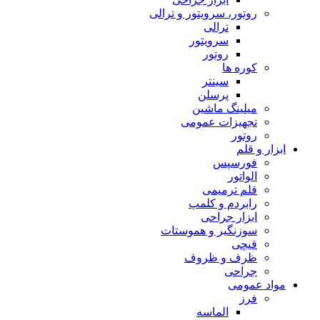
روتور، سرویتور و ترالی
ترالی
سرویتور
روتور
کوره ها
سینتر
پرسلن
میلینگ ماشین
تجهیزات عمومی
روتور
ابزار و قلم
فورسپس
الواتور
قلم ترمیمی
رابردم و کلمپ
ابزار جراحی
سوزنگیر و هموستات
قیچی
ظرف و ظروف
جراحی
مواد عمومی
فرز
الماسه