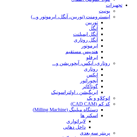
تجهیزات
یونیت
اینسترومنت (توربین، آنگل، ایرموتور و...)
توربین
آنگل
آنگل ایمپلنت
آنگل روتاری
ایرموتور
هندپیس مستقیم
ایرفلو
روتاری، اپکس، آبچوریشن و...
روتاری
اپکس
آبچوراتور
گوتاکاتر
ایریگیشن ، اولتراسونیک
اتوکلاو و پک
کد کم (CAD CAM)
دستگاه میلینگ (Milling Machine)
اسکنر ها
لابراتواری
داخل دهانی
پرینتر سه بعدی