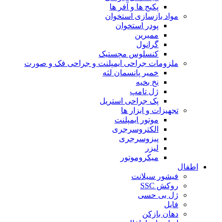
پکیج ها و آفر ها
مواد بازسازی استخوان
پودر استخوان
ممبرین
گرانول
کنسلوس مچستیک
ملزومات جراحی ایمپلنت و جراحی فک و صورت
خمیر پانسمان لثه
نخ بخیه
ژل تامپ
پک جراحی استریل
تجهیزات و ابزار ها
موتور ایمپلنت
الکتروسرجری
پیزوسرجری
لیزر
میکروموتور
اطفال
فیشور سیلانت
روکش SSC
ژل بی حسی
فایل
دهان بازکن