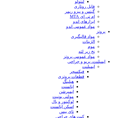
لنتولو
فایل روتاری
گیتس و پیزو ریمر
ام تی ای MTA
ابزارهای اندو
مواد عمومی اندو
پروتز
مواد قالبگیری
الژینات
موم
نخ زیر لثه
مواد عمومی پروتز
ایمپلنت، پریو و جراحی
ایمپلنت
فیکسچر
قطعات پروتزی
هیلینگ
اباتمنت
ایمپرشن
مولتی یونیت
لوکیتور و بال
اسکن اباتمنت
تای بیس
کیت های جراحی