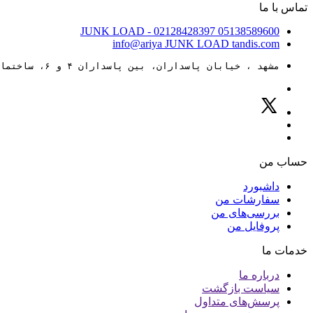
تماس با ما
JUNK LOAD
- 02128428397
05138589600
info@ariya
JUNK LOAD
tandis.com
مشهد ، خیابان پاسداران، بین پاسداران ۴ و ۶، ساختمان ۸۸
حساب من
داشبورد
سفارشات من
بررسی‌های من
پروفایل من
خدمات ما
درباره ما
سیاست بازگشت
پرسش‌های متداول