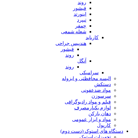
روند
فیشور
اینورتد
تیپرد
چمفر
شعله شمعی
کارباید
هندپیس جراحی
فیشور
روند
آنگل
روند
سرامیکی
البسه محافظتی و ایزوله
دستکش
مواد ضدعفونی
سرسوزن
فیلم و مواد رادیوگرافی
لوازم یکبارمصرف
دهان بازکن
مواد و ابزار عمومی
کارپول
دستگاه های استوک (دست دوم)
تجهیزات استوک