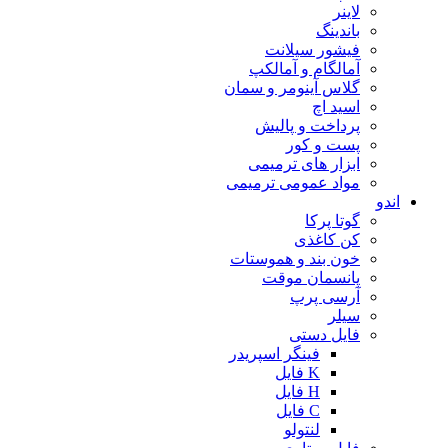
لاینر
باندینگ
فیشور سیلانت
آمالگام و آمالکپ
گلاس آینومر و سمان
اسید اچ
پرداخت و پالیش
پست و کور
ابزار های ترمیمی
مواد عمومی ترمیمی
اندو
گوتا پرکا
کن کاغذی
خون بند و هموستات
پانسمان موقت
آرسی پرپ
سیلر
فایل دستی
فینگر اسپریدر
K فایل
H فایل
C فایل
لنتولو