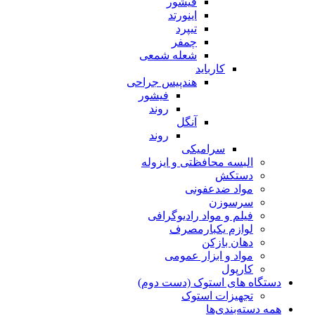
فیشور
اینورتد
تیپرد
چمفر
شعله شمعی
کارباید
هندپیس جراحی
فیشور
روند
آنگل
روند
سرامیکی
البسه محافظتی و ایزوله
دستکش
مواد ضدعفونی
سرسوزن
فیلم و مواد رادیوگرافی
لوازم یکبارمصرف
دهان بازکن
مواد و ابزار عمومی
کارپول
دستگاه های استوک (دست دوم)
تجهیزات استوک
همه دسته‌بندی‌ها