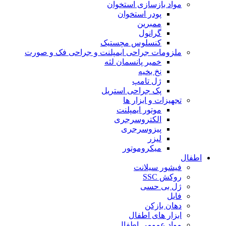
مواد بازسازی استخوان
پودر استخوان
ممبرین
گرانول
کنسلوس مچستیک
ملزومات جراحی ایمپلنت و جراحی فک و صورت
خمیر پانسمان لثه
نخ بخیه
ژل تامپ
پک جراحی استریل
تجهیزات و ابزار ها
موتور ایمپلنت
الکتروسرجری
پیزوسرجری
لیزر
میکروموتور
اطفال
فیشور سیلانت
روکش SSC
ژل بی حسی
فایل
دهان بازکن
ابزار های اطفال
مواد عمومی اطفال