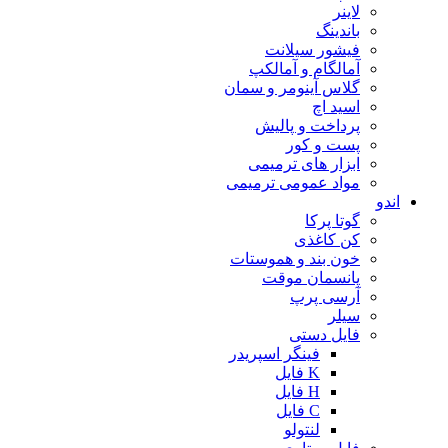
لاینر
باندینگ
فیشور سیلانت
آمالگام و آمالکپ
گلاس آینومر و سمان
اسید اچ
پرداخت و پالیش
پست و کور
ابزار های ترمیمی
مواد عمومی ترمیمی
اندو
گوتا پرکا
کن کاغذی
خون بند و هموستات
پانسمان موقت
آرسی پرپ
سیلر
فایل دستی
فینگر اسپریدر
K فایل
H فایل
C فایل
لنتولو