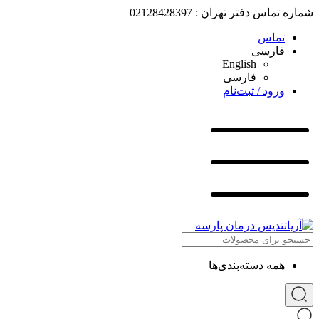
شماره تماس دفتر تهران : 02128428397
تماس
فارسی
English
فارسی
ورود / ثبت‌نام
همه دسته‌بندی‌ها