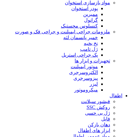
مواد بازسازی استخوان
پودر استخوان
ممبرین
گرانول
کنسلوس مچستیک
ملزومات جراحی ایمپلنت و جراحی فک و صورت
خمیر پانسمان لثه
نخ بخیه
ژل تامپ
پک جراحی استریل
تجهیزات و ابزار ها
موتور ایمپلنت
الکتروسرجری
پیزوسرجری
لیزر
میکروموتور
اطفال
فیشور سیلانت
روکش SSC
ژل بی حسی
فایل
دهان بازکن
ابزار های اطفال
مواد عمومی اطفال