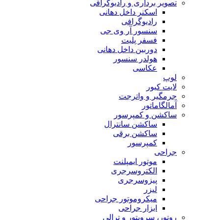
تصویر برداری و رادیوگرافی
اسکنر داخل دهانی
رادیوگرافی
سنسور آر وی جی
فسفر پلیت
دوربین داخل دهانی
هولدر سنسور
عکاسی
لوپ
لایت کیور
جرمگیر و واترجت
آمالگاماتور
ساکشن و کمپرسور
ساکشن سانترال
ساکشن برقی
کمپرسور
جراحی
موتور ایمپلنت
الکتروسرجری
پیزوسرجری
لیزر
میکروموتور جراحی
ابزار جراحی
روتور، سرویتور و ترالی