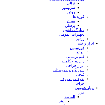
ترالی
سرویتور
روتور
کوره ها
سینتر
پرسلن
میلینگ ماشین
تجهیزات عمومی
روتور
ابزار و قلم
فورسپس
الواتور
قلم ترمیمی
رابردم و کلمپ
ابزار جراحی
سوزنگیر و هموستات
قیچی
ظرف و ظروف
جراحی
مواد عمومی
فرز
الماسه
روند