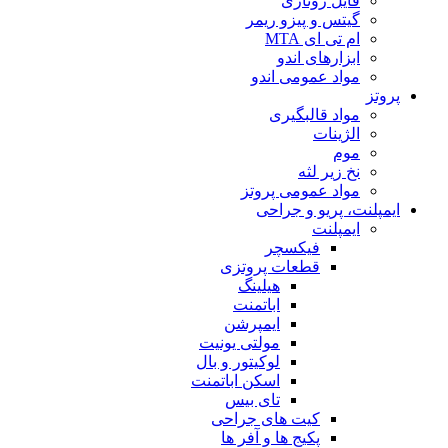
فایل روتاری
گیتس و پیزو ریمر
ام تی ای MTA
ابزارهای اندو
مواد عمومی اندو
پروتز
مواد قالبگیری
الژینات
موم
نخ زیر لثه
مواد عمومی پروتز
ایمپلنت، پریو و جراحی
ایمپلنت
فیکسچر
قطعات پروتزی
هیلینگ
اباتمنت
ایمپرشن
مولتی یونیت
لوکیتور و بال
اسکن اباتمنت
تای بیس
کیت های جراحی
پکیج ها و آفر ها