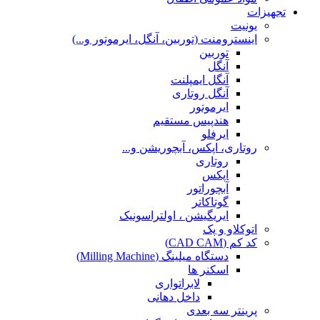
تجهیزات
یونیت
اینسترومنت (توربین، آنگل، ایرموتور و...)
توربین
آنگل
آنگل ایمپلنت
آنگل روتاری
ایرموتور
هندپیس مستقیم
ایرفلو
روتاری، اپکس، آبچوریشن و...
روتاری
اپکس
آبچوراتور
گوتاکاتر
ایریگیشن ، اولتراسونیک
اتوکلاو و پک
کد کم (CAD CAM)
دستگاه میلینگ (Milling Machine)
اسکنر ها
لابراتواری
داخل دهانی
پرینتر سه بعدی