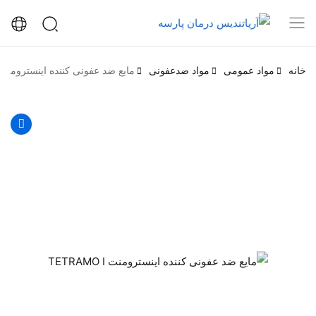
خانه
مواد عمومی
مواد ضدعفونی
مایع ضد عفونی کننده اینسترومنت ETRAMO I