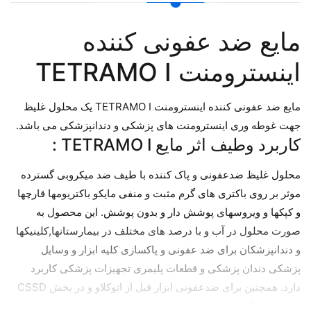
مایع ضد عفونی کننده
اینسترومنت TETRAMO I
مایع ضد عفونی کننده اینسترومنت TETRAMO I یک محلول غلیظ
جهت غوطه وری اینسترومنت های پزشکی و دندانپزشکی می باشد.
کاربرد وطیف اثر مایع TETRAMO I :
محلول غلیظ ضدعفونی و پاک کننده با طیف ضد میکروبی گسترده
موثر بر روی باکتری های گرم مثبت و منفی مایکو باکتریومها قارچها
و کپکها و ویروسهای پوشش دار و بدون پوشش. این محصول به
صورت محلول در آب و با درصد های مختلف در بیمارستانها,کلینیکها
و دندانپزشکان برای ضد عفونی و پاکسازی کلیه ابزار و وسایل
پزشکی دندان پزشکی و قطعات پلیمری تجهیزات پزشکی کاربرد
دارد. همچنین برای ضدعفونی ابزار قبل از اتوکلاو و در بخش CSSD
و یا در دستگاه اولتراسونیک میتوان از این محصول استفاده کرد .