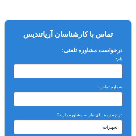
مزایای TETRAMO I:
ماندگاری هفت روز بعد از رقیق شدن محلول
دارای عملکرد همزمان ضدعفونی کنندگی و پاک کنندگی
تماس با کارشناسان آریاتندیس
مناسب برای ابزارهای پزشکی و دندان پزشکی آزمایشگاهی
قابل اتوکلاو
درخواست مشاوره تلفنی:
نام:
قابل استفاده در دستگاه اولتراسونیک
حاوی مواد ضد خورندگی برای حفاظت ابزارها در برابر خوردگی
شماره تماس:
در چه زمینه ای نیاز به مشاوره دارید؟