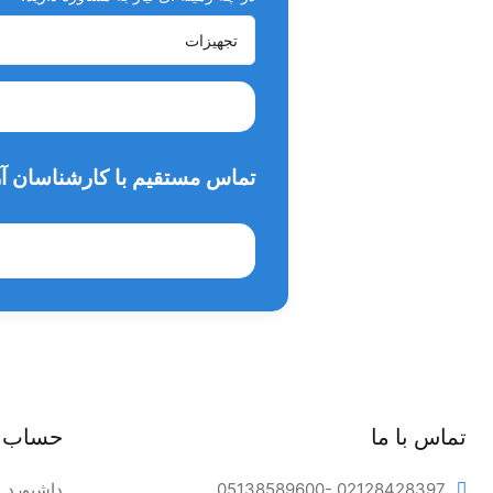
تماس مستقیم با کارشناسان آر
تماس با ما
حساب 
- 02128428397
05138589600
داشبورد