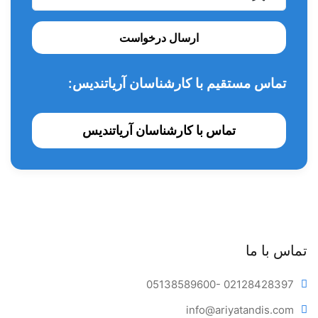
ایجاد حفره اولیه (Initial Cavity)
صاف‌کاری لبه‌ها و برداشت تدریجی بافت دندانی
ارسال درخواست
برداشتن مواد ترمیمی قدیمی در نقاط کوچک و حساس
مناسب برای کارهای ترمیمی و محافظه‌کارانه
تماس مستقیم با کارشناسان آریاتندیس:
کاربرد در فضاهای محدود که نیاز به دقت بالا دارند
تماس با کارشناسان آریاتندیس
تماس با ما
05138589600
- 02128428397
info@ariya
tandis.com