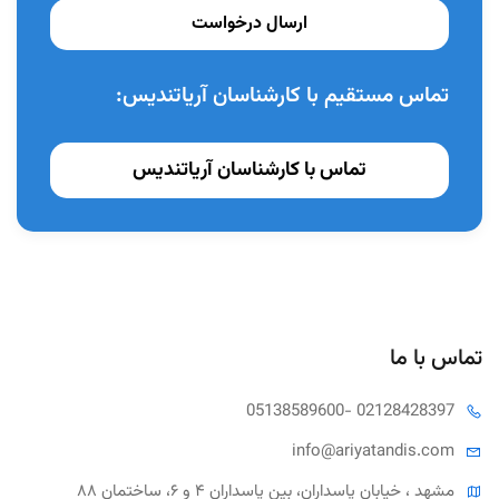
ارسال درخواست
تماس مستقیم با کارشناسان آریاتندیس:
تماس با کارشناسان آریاتندیس
تماس با ما
05138589600
- 02128428397
info@ariya
tandis.com
مشهد ، خیابان پاسداران، بین پاسداران ۴ و ۶، ساختمان ۸۸