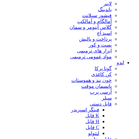
لاینر
باندینگ
فیشور سیلانت
آمالگام و آمالکپ
گلاس آینومر و سمان
اسید اچ
پرداخت و پالیش
پست و کور
ابزار های ترمیمی
مواد عمومی ترمیمی
اندو
گوتا پرکا
کن کاغذی
خون بند و هموستات
پانسمان موقت
آرسی پرپ
سیلر
فایل دستی
فینگر اسپریدر
K فایل
H فایل
C فایل
لنتولو