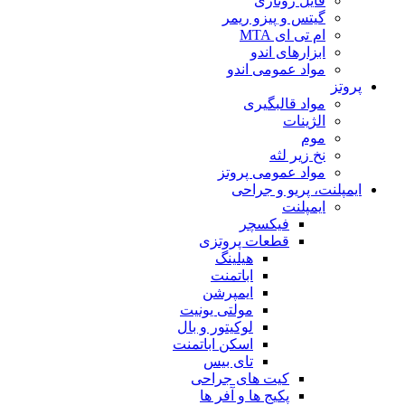
فایل روتاری
گیتس و پیزو ریمر
ام تی ای MTA
ابزارهای اندو
مواد عمومی اندو
پروتز
مواد قالبگیری
الژینات
موم
نخ زیر لثه
مواد عمومی پروتز
ایمپلنت، پریو و جراحی
ایمپلنت
فیکسچر
قطعات پروتزی
هیلینگ
اباتمنت
ایمپرشن
مولتی یونیت
لوکیتور و بال
اسکن اباتمنت
تای بیس
کیت های جراحی
پکیج ها و آفر ها