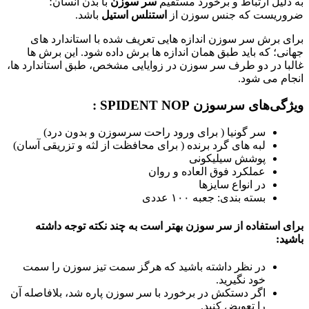
به دلیل ارتباط و برخورد مستقیم
سر سوزن
با بدن انسان؛
ضروریست که جنس سوزن از
استنلس استیل
باشد.
برای برش سر سوزن اندازه هایی تعریف شده با استاندارد های
جهانی؛ که باید طبق همان اندازه ها برش داده شود. این برش ها
غالبا در دو طرف سر سوزن در زوایایی مشخص، طبق استاندارد ها،
انجام می شود.
ویژگی‌های سرسوزن SPIDENT NOP :
سر گونيا ( براى ورود راحت سرسوزن و بدون درد)
لبه هاى گرد برنده ( براى محافظت از لثه و تزريقى آسان)
پوشش سيليكونى
عملكرد فوق العاده و روان
در انواع سايزها
بسته بندی: جعبه ۱۰۰ عددی
برای استفاده از سر سوزن بهتر است به چند نکته توجه داشته
باشید:
در نظر داشته باشید که هرگز سمت تیز سوزن را سمت
خود نگیرید.
اگر دستکش در برخورد با سر سوزن پاره شد، بلافاصله آن
را تعویض کنید.