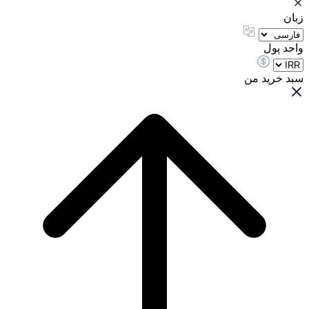
زبان
واحد پول
سبد خرید من