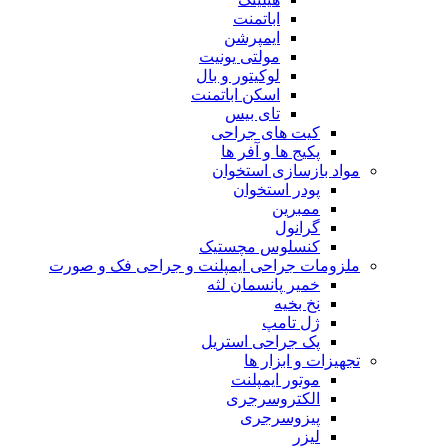
اباتمنت
ایمپرشن
مولتی یونیت
لوکیتور و بال
اسکن اباتمنت
تای بیس
کیت های جراحی
پکیج ها و آفر ها
مواد بازسازی استخوان
پودر استخوان
ممبرین
گرانول
کنسلوس مچستیک
ملزومات جراحی ایمپلنت و جراحی فک و صورت
خمیر پانسمان لثه
نخ بخیه
ژل تامپ
پک جراحی استریل
تجهیزات و ابزار ها
موتور ایمپلنت
الکتروسرجری
پیزوسرجری
لیزر