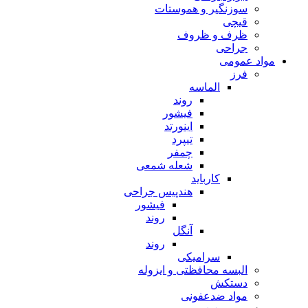
سوزنگیر و هموستات
قیچی
ظرف و ظروف
جراحی
مواد عمومی
فرز
الماسه
روند
فیشور
اینورتد
تیپرد
چمفر
شعله شمعی
کارباید
هندپیس جراحی
فیشور
روند
آنگل
روند
سرامیکی
البسه محافظتی و ایزوله
دستکش
مواد ضدعفونی