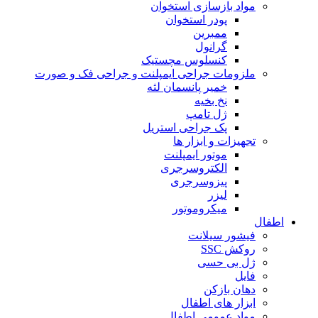
مواد بازسازی استخوان
پودر استخوان
ممبرین
گرانول
کنسلوس مچستیک
ملزومات جراحی ایمپلنت و جراحی فک و صورت
خمیر پانسمان لثه
نخ بخیه
ژل تامپ
پک جراحی استریل
تجهیزات و ابزار ها
موتور ایمپلنت
الکتروسرجری
پیزوسرجری
لیزر
میکروموتور
اطفال
فیشور سیلانت
روکش SSC
ژل بی حسی
فایل
دهان بازکن
ابزار های اطفال
مواد عمومی اطفال