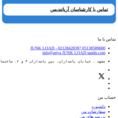
تماس با کارشناسان آریاتندیس
تماس با ما
JUNK LOAD
- 02128428397
05138589600
info@ariya
JUNK LOAD
tandis.com
مشهد ، خیابان پاسداران، بین پاسداران ۴ و ۶، ساختمان ۸۸
حساب من
داشبورد
سفارشات من
بررسی‌های من