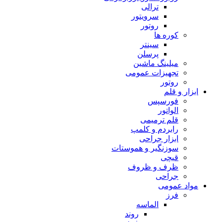
ترالی
سرویتور
روتور
کوره ها
سینتر
پرسلن
میلینگ ماشین
تجهیزات عمومی
روتور
ابزار و قلم
فورسپس
الواتور
قلم ترمیمی
رابردم و کلمپ
ابزار جراحی
سوزنگیر و هموستات
قیچی
ظرف و ظروف
جراحی
مواد عمومی
فرز
الماسه
روند