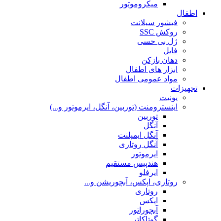
میکروموتور
اطفال
فیشور سیلانت
روکش SSC
ژل بی حسی
فایل
دهان بازکن
ابزار های اطفال
مواد عمومی اطفال
تجهیزات
یونیت
اینسترومنت (توربین، آنگل، ایرموتور و...)
توربین
آنگل
آنگل ایمپلنت
آنگل روتاری
ایرموتور
هندپیس مستقیم
ایرفلو
روتاری، اپکس، آبچوریشن و...
روتاری
اپکس
آبچوراتور
گوتاکاتر