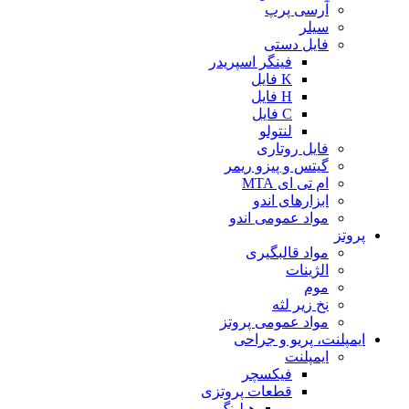
آرسی پرپ
سیلر
فایل دستی
فینگر اسپریدر
K فایل
H فایل
C فایل
لنتولو
فایل روتاری
گیتس و پیزو ریمر
ام تی ای MTA
ابزارهای اندو
مواد عمومی اندو
پروتز
مواد قالبگیری
الژینات
موم
نخ زیر لثه
مواد عمومی پروتز
ایمپلنت، پریو و جراحی
ایمپلنت
فیکسچر
قطعات پروتزی
هیلینگ