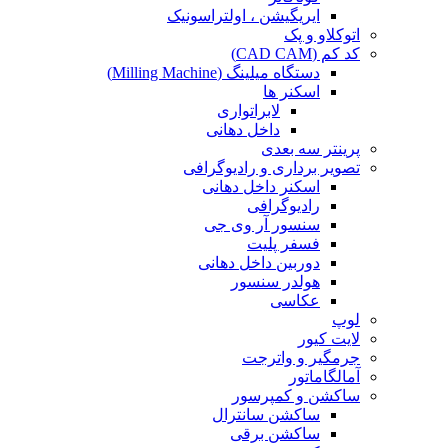
ایریگیشن ، اولتراسونیک
اتوکلاو و پک
کد کم (CAD CAM)
دستگاه میلینگ (Milling Machine)
اسکنر ها
لابراتواری
داخل دهانی
پرینتر سه بعدی
تصویر برداری و رادیوگرافی
اسکنر داخل دهانی
رادیوگرافی
سنسور آر وی جی
فسفر پلیت
دوربین داخل دهانی
هولدر سنسور
عکاسی
لوپ
لایت کیور
جرمگیر و واترجت
آمالگاماتور
ساکشن و کمپرسور
ساکشن سانترال
ساکشن برقی