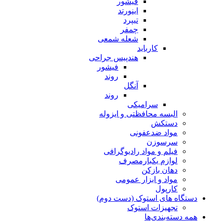
فیشور
اینورتد
تیپرد
چمفر
شعله شمعی
کارباید
هندپیس جراحی
فیشور
روند
آنگل
روند
سرامیکی
البسه محافظتی و ایزوله
دستکش
مواد ضدعفونی
سرسوزن
فیلم و مواد رادیوگرافی
لوازم یکبارمصرف
دهان بازکن
مواد و ابزار عمومی
کارپول
دستگاه های استوک (دست دوم)
تجهیزات استوک
همه دسته‌بندی‌ها