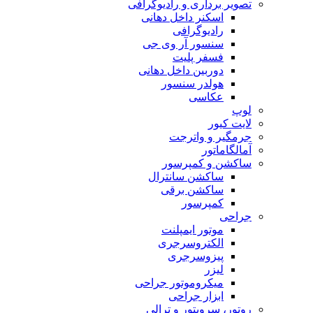
تصویر برداری و رادیوگرافی
اسکنر داخل دهانی
رادیوگرافی
سنسور آر وی جی
فسفر پلیت
دوربین داخل دهانی
هولدر سنسور
عکاسی
لوپ
لایت کیور
جرمگیر و واترجت
آمالگاماتور
ساکشن و کمپرسور
ساکشن سانترال
ساکشن برقی
کمپرسور
جراحی
موتور ایمپلنت
الکتروسرجری
پیزوسرجری
لیزر
میکروموتور جراحی
ابزار جراحی
روتور، سرویتور و ترالی