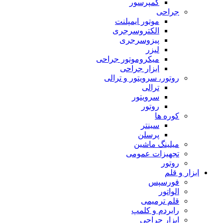
کمپرسور
جراحی
موتور ایمپلنت
الکتروسرجری
پیزوسرجری
لیزر
میکروموتور جراحی
ابزار جراحی
روتور، سرویتور و ترالی
ترالی
سرویتور
روتور
کوره ها
سینتر
پرسلن
میلینگ ماشین
تجهیزات عمومی
روتور
ابزار و قلم
فورسپس
الواتور
قلم ترمیمی
رابردم و کلمپ
ابزار جراحی