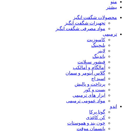
منو
بیشتر
محصولات شگفت انگیز
تجهیزات شگفت انگیز
مواد مصرفی شگفت انگیز
ترمیمی
کامپوزیت
بلیچینگ
لاینر
باندینگ
فیشور سیلانت
آمالگام و آمالکپ
گلاس آینومر و سمان
اسید اچ
پرداخت و پالیش
پست و کور
ابزار های ترمیمی
مواد عمومی ترمیمی
اندو
گوتا پرکا
کن کاغذی
خون بند و هموستات
پانسمان موقت