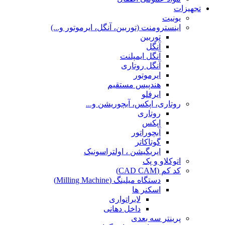
تجهیزات
یونیت
اینسترومنت (توربین، آنگل، ایرموتور و...)
توربین
آنگل
آنگل ایمپلنت
آنگل روتاری
ایرموتور
هندپیس مستقیم
ایرفلو
روتاری، اپکس، آبچوریشن و...
روتاری
اپکس
آبچوراتور
گوتاکاتر
ایریگیشن ، اولتراسونیک
اتوکلاو و پک
کد کم (CAD CAM)
دستگاه میلینگ (Milling Machine)
اسکنر ها
لابراتواری
داخل دهانی
پرینتر سه بعدی