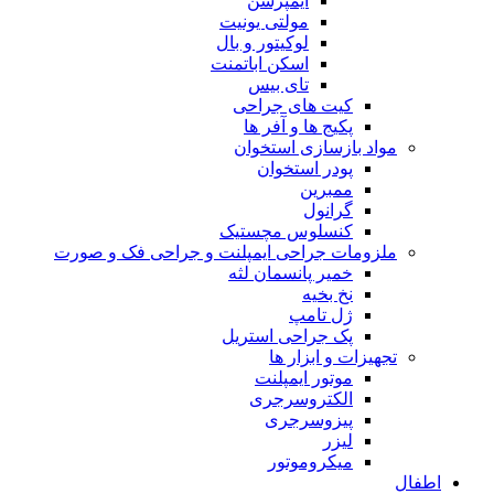
ایمپرشن
مولتی یونیت
لوکیتور و بال
اسکن اباتمنت
تای بیس
کیت های جراحی
پکیج ها و آفر ها
مواد بازسازی استخوان
پودر استخوان
ممبرین
گرانول
کنسلوس مچستیک
ملزومات جراحی ایمپلنت و جراحی فک و صورت
خمیر پانسمان لثه
نخ بخیه
ژل تامپ
پک جراحی استریل
تجهیزات و ابزار ها
موتور ایمپلنت
الکتروسرجری
پیزوسرجری
لیزر
میکروموتور
اطفال