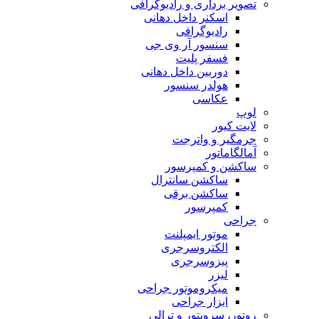
تصویر برداری و رادیوگرافی
اسکنر داخل دهانی
رادیوگرافی
سنسور آر وی جی
فسفر پلیت
دوربین داخل دهانی
هولدر سنسور
عکاسی
لوپ
لایت کیور
جرمگیر و واترجت
آمالگاماتور
ساکشن و کمپرسور
ساکشن سانترال
ساکشن برقی
کمپرسور
جراحی
موتور ایمپلنت
الکتروسرجری
پیزوسرجری
لیزر
میکروموتور جراحی
ابزار جراحی
روتور، سرویتور و ترالی