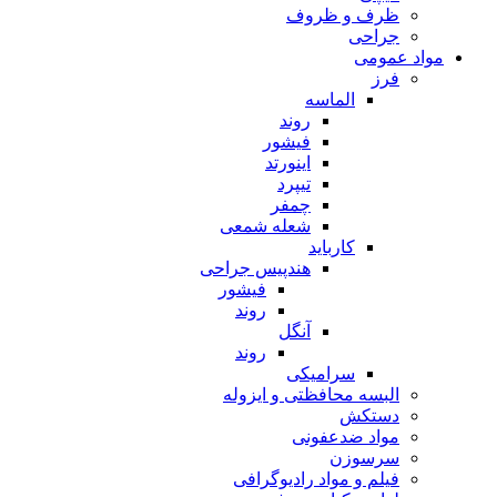
ظرف و ظروف
جراحی
مواد عمومی
فرز
الماسه
روند
فیشور
اینورتد
تیپرد
چمفر
شعله شمعی
کارباید
هندپیس جراحی
فیشور
روند
آنگل
روند
سرامیکی
البسه محافظتی و ایزوله
دستکش
مواد ضدعفونی
سرسوزن
فیلم و مواد رادیوگرافی