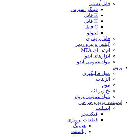
فایل دستی
فینگر اسپریدر
K فایل
H فایل
C فایل
لنتولو
فایل روتاری
گیتس و پیزو ریمر
ام تی ای MTA
ابزارهای اندو
مواد عمومی اندو
پروتز
مواد قالبگیری
الژینات
موم
نخ زیر لثه
مواد عمومی پروتز
ایمپلنت، پریو و جراحی
ایمپلنت
فیکسچر
قطعات پروتزی
هیلینگ
اباتمنت