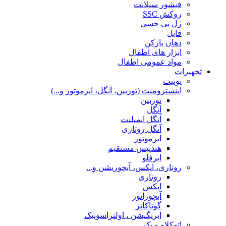
فیشور سیلانت
روکش SSC
ژل بی حسی
فایل
دهان بازکن
ابزار های اطفال
مواد عمومی اطفال
تجهیزات
یونیت
اینسترومنت (توربین، آنگل، ایرموتور و...)
توربین
آنگل
آنگل ایمپلنت
آنگل روتاری
ایرموتور
هندپیس مستقیم
ایرفلو
روتاری، اپکس، آبچوریشن و...
روتاری
اپکس
آبچوراتور
گوتاکاتر
ایریگیشن ، اولتراسونیک
اتوکلاو و پک