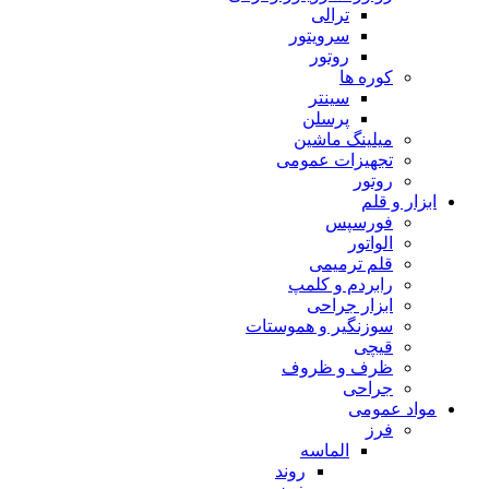
ترالی
سرویتور
روتور
کوره ها
سینتر
پرسلن
میلینگ ماشین
تجهیزات عمومی
روتور
ابزار و قلم
فورسپس
الواتور
قلم ترمیمی
رابردم و کلمپ
ابزار جراحی
سوزنگیر و هموستات
قیچی
ظرف و ظروف
جراحی
مواد عمومی
فرز
الماسه
روند