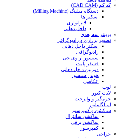
کد کم (CAD CAM)
دستگاه میلینگ (Milling Machine)
اسکنر ها
لابراتواری
داخل دهانی
پرینتر سه بعدی
تصویر برداری و رادیوگرافی
اسکنر داخل دهانی
رادیوگرافی
سنسور آر وی جی
فسفر پلیت
دوربین داخل دهانی
هولدر سنسور
عکاسی
لوپ
لایت کیور
جرمگیر و واترجت
آمالگاماتور
ساکشن و کمپرسور
ساکشن سانترال
ساکشن برقی
کمپرسور
جراحی