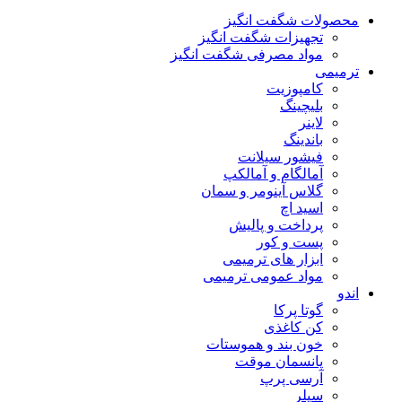
محصولات شگفت انگیز
تجهیزات شگفت انگیز
مواد مصرفی شگفت انگیز
ترمیمی
کامپوزیت
بلیچینگ
لاینر
باندینگ
فیشور سیلانت
آمالگام و آمالکپ
گلاس آینومر و سمان
اسید اچ
پرداخت و پالیش
پست و کور
ابزار های ترمیمی
مواد عمومی ترمیمی
اندو
گوتا پرکا
کن کاغذی
خون بند و هموستات
پانسمان موقت
آرسی پرپ
سیلر