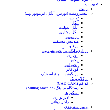
تجهیزات
یونیت
اینسترومنت (توربین، آنگل، ایرموتور و...)
توربین
آنگل
آنگل ایمپلنت
آنگل روتاری
ایرموتور
هندپیس مستقیم
ایرفلو
روتاری، اپکس، آبچوریشن و...
روتاری
اپکس
آبچوراتور
گوتاکاتر
ایریگیشن ، اولتراسونیک
اتوکلاو و پک
کد کم (CAD CAM)
دستگاه میلینگ (Milling Machine)
اسکنر ها
لابراتواری
داخل دهانی
پرینتر سه بعدی