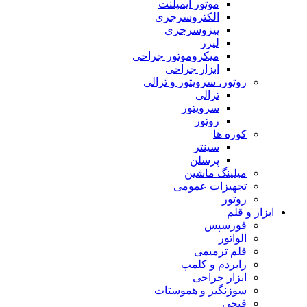
موتور ایمپلنت
الکتروسرجری
پیزوسرجری
لیزر
میکروموتور جراحی
ابزار جراحی
روتور، سرویتور و ترالی
ترالی
سرویتور
روتور
کوره ها
سینتر
پرسلن
میلینگ ماشین
تجهیزات عمومی
روتور
ابزار و قلم
فورسپس
الواتور
قلم ترمیمی
رابردم و کلمپ
ابزار جراحی
سوزنگیر و هموستات
قیچی