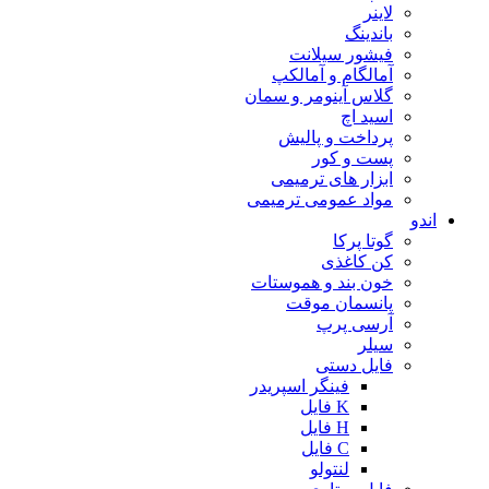
لاینر
باندینگ
فیشور سیلانت
آمالگام و آمالکپ
گلاس آینومر و سمان
اسید اچ
پرداخت و پالیش
پست و کور
ابزار های ترمیمی
مواد عمومی ترمیمی
اندو
گوتا پرکا
کن کاغذی
خون بند و هموستات
پانسمان موقت
آرسی پرپ
سیلر
فایل دستی
فینگر اسپریدر
K فایل
H فایل
C فایل
لنتولو