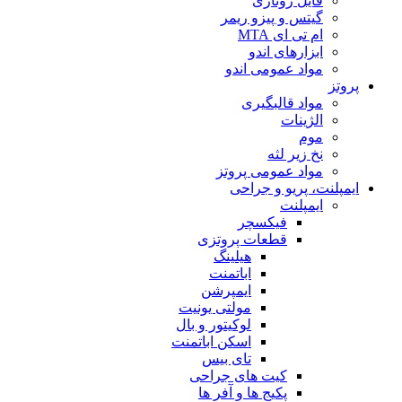
فایل روتاری
گیتس و پیزو ریمر
ام تی ای MTA
ابزارهای اندو
مواد عمومی اندو
پروتز
مواد قالبگیری
الژینات
موم
نخ زیر لثه
مواد عمومی پروتز
ایمپلنت، پریو و جراحی
ایمپلنت
فیکسچر
قطعات پروتزی
هیلینگ
اباتمنت
ایمپرشن
مولتی یونیت
لوکیتور و بال
اسکن اباتمنت
تای بیس
کیت های جراحی
پکیج ها و آفر ها