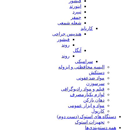
فیشور
اینورتد
تیپرد
چمفر
شعله شمعی
کارباید
هندپیس جراحی
فیشور
روند
آنگل
روند
سرامیکی
البسه محافظتی و ایزوله
دستکش
مواد ضدعفونی
سرسوزن
فیلم و مواد رادیوگرافی
لوازم یکبارمصرف
دهان بازکن
مواد و ابزار عمومی
کارپول
دستگاه های استوک (دست دوم)
تجهیزات استوک
همه دسته‌بندی‌ها