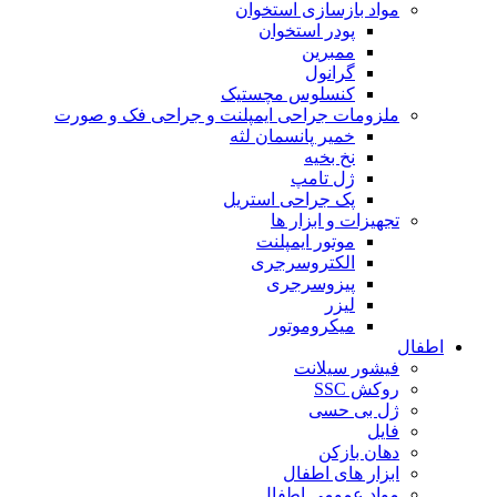
مواد بازسازی استخوان
پودر استخوان
ممبرین
گرانول
کنسلوس مچستیک
ملزومات جراحی ایمپلنت و جراحی فک و صورت
خمیر پانسمان لثه
نخ بخیه
ژل تامپ
پک جراحی استریل
تجهیزات و ابزار ها
موتور ایمپلنت
الکتروسرجری
پیزوسرجری
لیزر
میکروموتور
اطفال
فیشور سیلانت
روکش SSC
ژل بی حسی
فایل
دهان بازکن
ابزار های اطفال
مواد عمومی اطفال