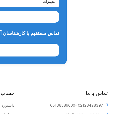
تماس مستقیم با کارشناسان آر
تماس با ما
حساب 
- 02128428397
05138589600
داشبورد