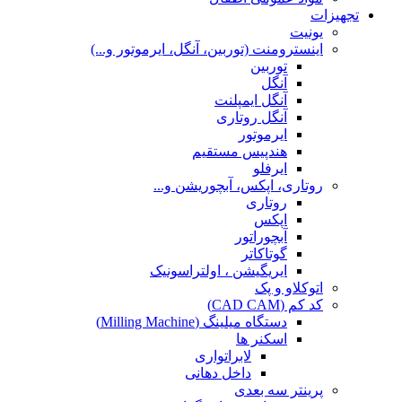
تجهیزات
یونیت
اینسترومنت (توربین، آنگل، ایرموتور و...)
توربین
آنگل
آنگل ایمپلنت
آنگل روتاری
ایرموتور
هندپیس مستقیم
ایرفلو
روتاری، اپکس، آبچوریشن و...
روتاری
اپکس
آبچوراتور
گوتاکاتر
ایریگیشن ، اولتراسونیک
اتوکلاو و پک
کد کم (CAD CAM)
دستگاه میلینگ (Milling Machine)
اسکنر ها
لابراتواری
داخل دهانی
پرینتر سه بعدی