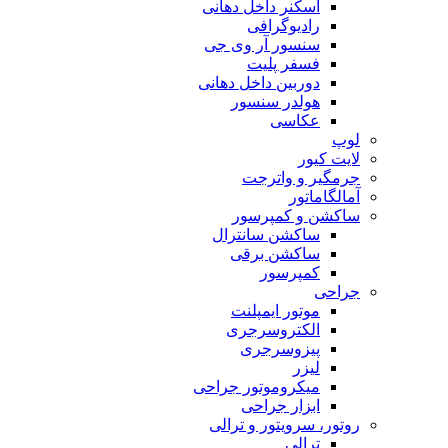
اسکنر داخل دهانی
رادیوگرافی
سنسور آر وی جی
فسفر پلیت
دوربین داخل دهانی
هولدر سنسور
عکاسی
لوپ
لایت کیور
جرمگیر و واترجت
آمالگاماتور
ساکشن و کمپرسور
ساکشن سانترال
ساکشن برقی
کمپرسور
جراحی
موتور ایمپلنت
الکتروسرجری
پیزوسرجری
لیزر
میکروموتور جراحی
ابزار جراحی
روتور، سرویتور و ترالی
ترالی