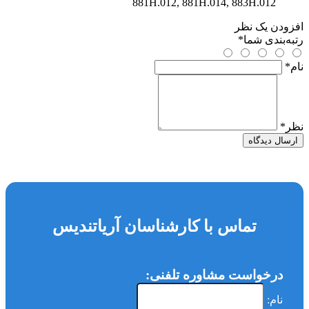
881H.012, 881H.014, 883H.012
افزودن یک نظر
رتبه‌بندی شما
*
نام
*
نظر
*
ارسال دیدگاه
تماس با کارشناسان آریاتندیس
درخواست مشاوره تلفنی:
نام: