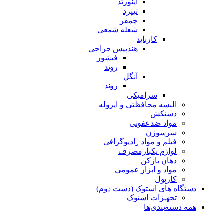
اینورتد
تیپرد
چمفر
شعله شمعی
کارباید
هندپیس جراحی
فیشور
روند
آنگل
روند
سرامیکی
البسه محافظتی و ایزوله
دستکش
مواد ضدعفونی
سرسوزن
فیلم و مواد رادیوگرافی
لوازم یکبارمصرف
دهان بازکن
مواد و ابزار عمومی
کارپول
دستگاه های استوک (دست دوم)
تجهیزات استوک
همه دسته‌بندی‌ها