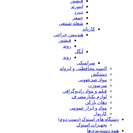
فیشور
اینورتد
تیپرد
چمفر
شعله شمعی
کارباید
هندپیس جراحی
فیشور
روند
آنگل
روند
سرامیکی
البسه محافظتی و ایزوله
دستکش
مواد ضدعفونی
سرسوزن
فیلم و مواد رادیوگرافی
لوازم یکبارمصرف
دهان بازکن
مواد و ابزار عمومی
کارپول
دستگاه های استوک (دست دوم)
تجهیزات استوک
همه دسته‌بندی‌ها