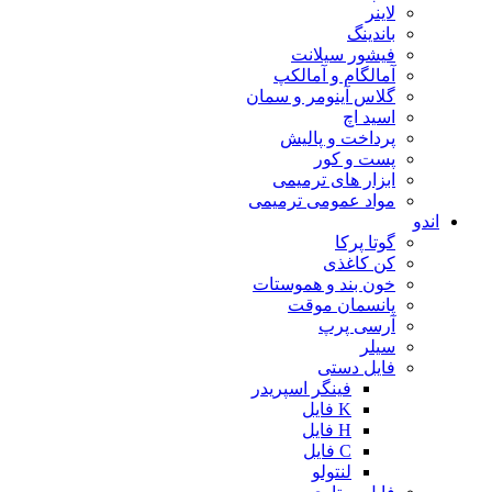
لاینر
باندینگ
فیشور سیلانت
آمالگام و آمالکپ
گلاس آینومر و سمان
اسید اچ
پرداخت و پالیش
پست و کور
ابزار های ترمیمی
مواد عمومی ترمیمی
اندو
گوتا پرکا
کن کاغذی
خون بند و هموستات
پانسمان موقت
آرسی پرپ
سیلر
فایل دستی
فینگر اسپریدر
K فایل
H فایل
C فایل
لنتولو