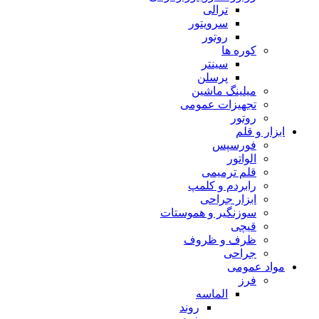
ترالی
سرویتور
روتور
کوره ها
سینتر
پرسلن
میلینگ ماشین
تجهیزات عمومی
روتور
ابزار و قلم
فورسپس
الواتور
قلم ترمیمی
رابردم و کلمپ
ابزار جراحی
سوزنگیر و هموستات
قیچی
ظرف و ظروف
جراحی
مواد عمومی
فرز
الماسه
روند