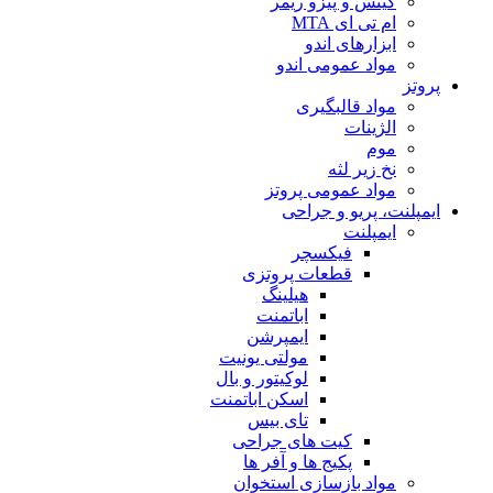
گیتس و پیزو ریمر
ام تی ای MTA
ابزارهای اندو
مواد عمومی اندو
پروتز
مواد قالبگیری
الژینات
موم
نخ زیر لثه
مواد عمومی پروتز
ایمپلنت، پریو و جراحی
ایمپلنت
فیکسچر
قطعات پروتزی
هیلینگ
اباتمنت
ایمپرشن
مولتی یونیت
لوکیتور و بال
اسکن اباتمنت
تای بیس
کیت های جراحی
پکیج ها و آفر ها
مواد بازسازی استخوان