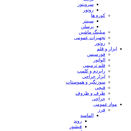
سرویتور
روتور
کوره ها
سینتر
پرسلن
میلینگ ماشین
تجهیزات عمومی
روتور
ابزار و قلم
فورسپس
الواتور
قلم ترمیمی
رابردم و کلمپ
ابزار جراحی
سوزنگیر و هموستات
قیچی
ظرف و ظروف
جراحی
مواد عمومی
فرز
الماسه
روند
فیشور