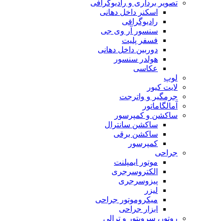
تصویر برداری و رادیوگرافی
اسکنر داخل دهانی
رادیوگرافی
سنسور آر وی جی
فسفر پلیت
دوربین داخل دهانی
هولدر سنسور
عکاسی
لوپ
لایت کیور
جرمگیر و واترجت
آمالگاماتور
ساکشن و کمپرسور
ساکشن سانترال
ساکشن برقی
کمپرسور
جراحی
موتور ایمپلنت
الکتروسرجری
پیزوسرجری
لیزر
میکروموتور جراحی
ابزار جراحی
روتور، سرویتور و ترالی