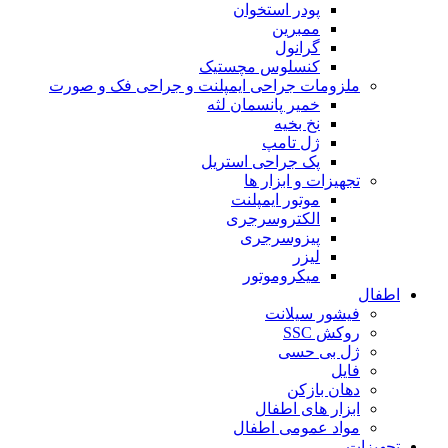
پودر استخوان
ممبرین
گرانول
کنسلوس مچستیک
ملزومات جراحی ایمپلنت و جراحی فک و صورت
خمیر پانسمان لثه
نخ بخیه
ژل تامپ
پک جراحی استریل
تجهیزات و ابزار ها
موتور ایمپلنت
الکتروسرجری
پیزوسرجری
لیزر
میکروموتور
اطفال
فیشور سیلانت
روکش SSC
ژل بی حسی
فایل
دهان بازکن
ابزار های اطفال
مواد عمومی اطفال
تجهیزات