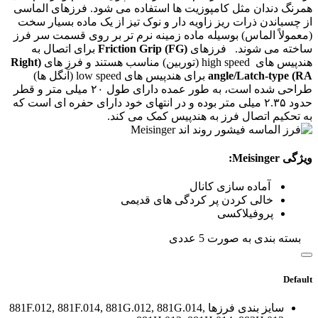
همرنگ دندان مثل کامپوزیت ها استفاده می شود. فرزهای الماسی
از چسباندن ذرات ریز زاویه دار و نوک تیز از یک ماده بسیار سخت
(معمولاً الماس) بوسیله ماده زمینه نرم تر بر روی قسمت سر فرز
ساخته می شوند. فرزهای
(Friction Grip (FG
برای اتصال به
هندپیس های high speed (توربین) مناسب هستند و فرز های
(Right
angle/Latch-type (RA
برای هندپیس های low speed (آنگل ها)
طراحی شده است، به طور عمده دارای طول ۲۰ میلی متر و قطر
حدود ۲.۳۵ میلی متر بوده و در انتهای خود دارای حفره ای است که
به تحکیم اتصال فرز به هندپیس کمک می کند.
ویژگی Meisinger:
آماده سازی کانال
خالی کردن پر کردگی های قدیمی
پروفیلاکسی
بسته بندی به صورت 5 عددی
Default
سایز بندی فرزها
881F.012, 881F.014, 881G.012, 881G.014,