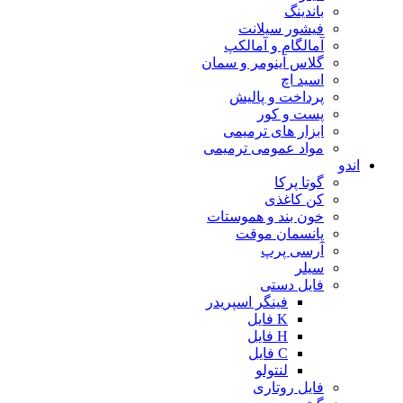
باندینگ
فیشور سیلانت
آمالگام و آمالکپ
گلاس آینومر و سمان
اسید اچ
پرداخت و پالیش
پست و کور
ابزار های ترمیمی
مواد عمومی ترمیمی
اندو
گوتا پرکا
کن کاغذی
خون بند و هموستات
پانسمان موقت
آرسی پرپ
سیلر
فایل دستی
فینگر اسپریدر
K فایل
H فایل
C فایل
لنتولو
فایل روتاری