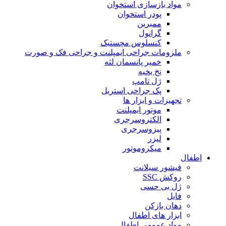
مواد بازسازی استخوان
پودر استخوان
ممبرین
گرانول
کنسلوس مچستیک
ملزومات جراحی ایمپلنت و جراحی فک و صورت
خمیر پانسمان لثه
نخ بخیه
ژل تامپ
پک جراحی استریل
تجهیزات و ابزار ها
موتور ایمپلنت
الکتروسرجری
پیزوسرجری
لیزر
میکروموتور
اطفال
فیشور سیلانت
روکش SSC
ژل بی حسی
فایل
دهان بازکن
ابزار های اطفال
مواد عمومی اطفال