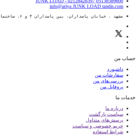
JUNK LOAD
- 02128428397
05138589600
info@ariya
JUNK LOAD
tandis.com
مشهد ، خیابان پاسداران، بین پاسداران ۴ و ۶، ساختمان ۸۸
حساب من
داشبورد
سفارشات من
بررسی‌های من
پروفایل من
خدمات ما
درباره ما
سیاست بازگشت
پرسش‌های متداول
حریم خصوصی و سیاست
شرایط استفاده