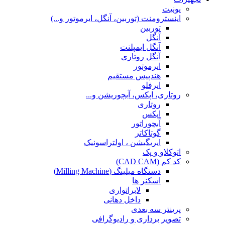
یونیت
اینسترومنت (توربین، آنگل، ایرموتور و...)
توربین
آنگل
آنگل ایمپلنت
آنگل روتاری
ایرموتور
هندپیس مستقیم
ایرفلو
روتاری، اپکس، آبچوریشن و...
روتاری
اپکس
آبچوراتور
گوتاکاتر
ایریگیشن ، اولتراسونیک
اتوکلاو و پک
کد کم (CAD CAM)
دستگاه میلینگ (Milling Machine)
اسکنر ها
لابراتواری
داخل دهانی
پرینتر سه بعدی
تصویر برداری و رادیوگرافی