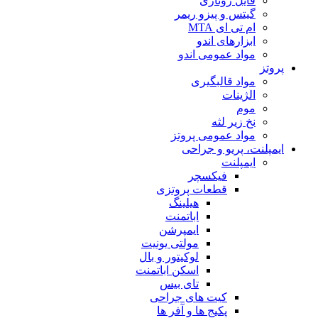
فایل روتاری
گیتس و پیزو ریمر
ام تی ای MTA
ابزارهای اندو
مواد عمومی اندو
پروتز
مواد قالبگیری
الژینات
موم
نخ زیر لثه
مواد عمومی پروتز
ایمپلنت، پریو و جراحی
ایمپلنت
فیکسچر
قطعات پروتزی
هیلینگ
اباتمنت
ایمپرشن
مولتی یونیت
لوکیتور و بال
اسکن اباتمنت
تای بیس
کیت های جراحی
پکیج ها و آفر ها