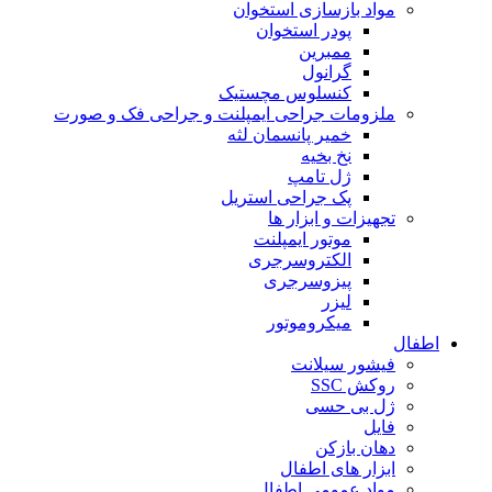
مواد بازسازی استخوان
پودر استخوان
ممبرین
گرانول
کنسلوس مچستیک
ملزومات جراحی ایمپلنت و جراحی فک و صورت
خمیر پانسمان لثه
نخ بخیه
ژل تامپ
پک جراحی استریل
تجهیزات و ابزار ها
موتور ایمپلنت
الکتروسرجری
پیزوسرجری
لیزر
میکروموتور
اطفال
فیشور سیلانت
روکش SSC
ژل بی حسی
فایل
دهان بازکن
ابزار های اطفال
مواد عمومی اطفال