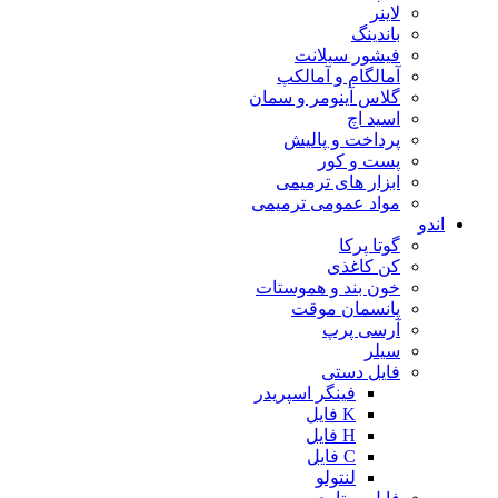
لاینر
باندینگ
فیشور سیلانت
آمالگام و آمالکپ
گلاس آینومر و سمان
اسید اچ
پرداخت و پالیش
پست و کور
ابزار های ترمیمی
مواد عمومی ترمیمی
اندو
گوتا پرکا
کن کاغذی
خون بند و هموستات
پانسمان موقت
آرسی پرپ
سیلر
فایل دستی
فینگر اسپریدر
K فایل
H فایل
C فایل
لنتولو