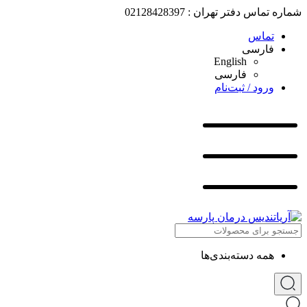
شماره تماس دفتر تهران : 02128428397
تماس
فارسی
English
فارسی
ورود / ثبت‌نام
همه دسته‌بندی‌ها