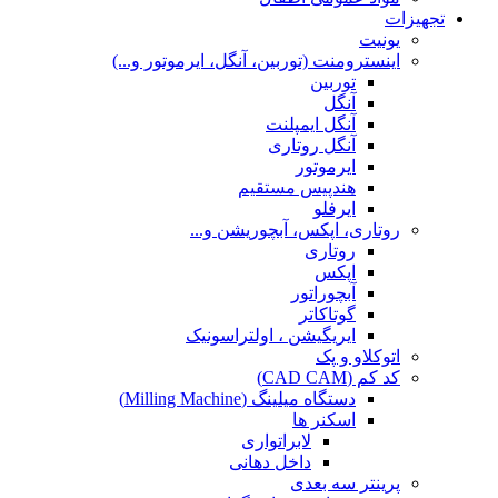
تجهیزات
یونیت
اینسترومنت (توربین، آنگل، ایرموتور و...)
توربین
آنگل
آنگل ایمپلنت
آنگل روتاری
ایرموتور
هندپیس مستقیم
ایرفلو
روتاری، اپکس، آبچوریشن و...
روتاری
اپکس
آبچوراتور
گوتاکاتر
ایریگیشن ، اولتراسونیک
اتوکلاو و پک
کد کم (CAD CAM)
دستگاه میلینگ (Milling Machine)
اسکنر ها
لابراتواری
داخل دهانی
پرینتر سه بعدی