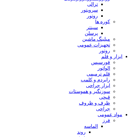
ترالی
سرویتور
روتور
کوره ها
سینتر
پرسلن
میلینگ ماشین
تجهیزات عمومی
روتور
ابزار و قلم
فورسپس
الواتور
قلم ترمیمی
رابردم و کلمپ
ابزار جراحی
سوزنگیر و هموستات
قیچی
ظرف و ظروف
جراحی
مواد عمومی
فرز
الماسه
روند