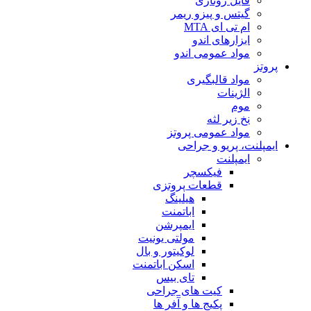
فایل روتاری
گیتس و پیزو ریمر
ام تی ای MTA
ابزارهای اندو
مواد عمومی اندو
پروتز
مواد قالبگیری
الژینات
موم
نخ زیر لثه
مواد عمومی پروتز
ایمپلنت، پریو و جراحی
ایمپلنت
فیکسچر
قطعات پروتزی
هیلینگ
اباتمنت
ایمپرشن
مولتی یونیت
لوکیتور و بال
اسکن اباتمنت
تای بیس
کیت های جراحی
پکیج ها و آفر ها