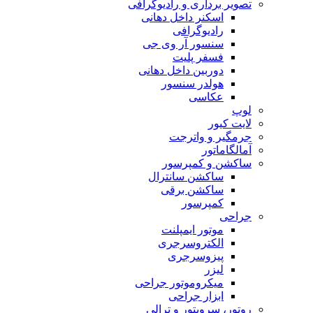
تصویر برداری و رادیوگرافی
اسکنر داخل دهانی
رادیوگرافی
سنسور آر وی جی
فسفر پلیت
دوربین داخل دهانی
هولدر سنسور
عکاسی
لوپ
لایت کیور
جرمگیر و واترجت
آمالگاماتور
ساکشن و کمپرسور
ساکشن سانترال
ساکشن برقی
کمپرسور
جراحی
موتور ایمپلنت
الکتروسرجری
پیزوسرجری
لیزر
میکروموتور جراحی
ابزار جراحی
روتور، سرویتور و ترالی