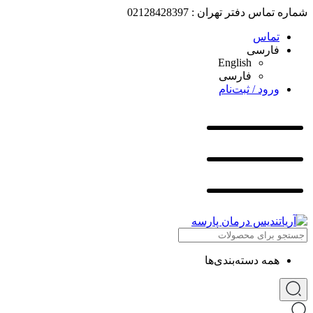
شماره تماس دفتر تهران : 02128428397
تماس
فارسی
English
فارسی
ورود / ثبت‌نام
همه دسته‌بندی‌ها