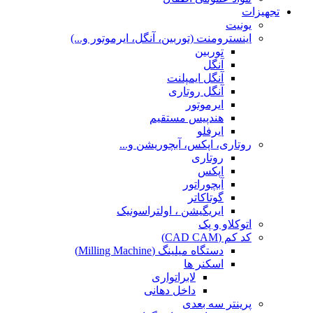
تجهیزات
یونیت
اینسترومنت (توربین، آنگل، ایرموتور و...)
توربین
آنگل
آنگل ایمپلنت
آنگل روتاری
ایرموتور
هندپیس مستقیم
ایرفلو
روتاری، اپکس، آبچوریشن و...
روتاری
اپکس
آبچوراتور
گوتاکاتر
ایریگیشن ، اولتراسونیک
اتوکلاو و پک
کد کم (CAD CAM)
دستگاه میلینگ (Milling Machine)
اسکنر ها
لابراتواری
داخل دهانی
پرینتر سه بعدی