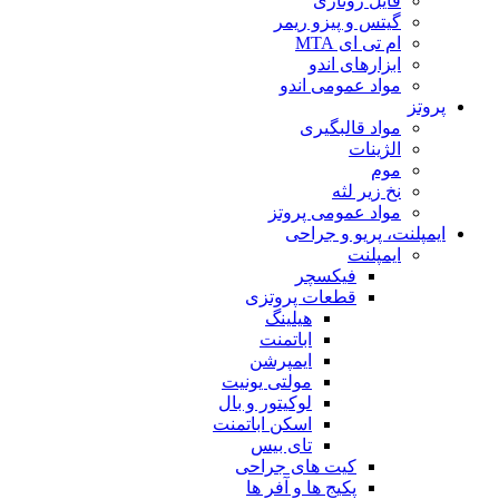
فایل روتاری
گیتس و پیزو ریمر
ام تی ای MTA
ابزارهای اندو
مواد عمومی اندو
پروتز
مواد قالبگیری
الژینات
موم
نخ زیر لثه
مواد عمومی پروتز
ایمپلنت، پریو و جراحی
ایمپلنت
فیکسچر
قطعات پروتزی
هیلینگ
اباتمنت
ایمپرشن
مولتی یونیت
لوکیتور و بال
اسکن اباتمنت
تای بیس
کیت های جراحی
پکیج ها و آفر ها