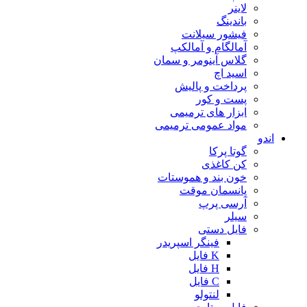
لاینر
باندینگ
فیشور سیلانت
آمالگام و آمالکپ
گلاس آینومر و سمان
اسید اچ
پرداخت و پالیش
پست و کور
ابزار های ترمیمی
مواد عمومی ترمیمی
اندو
گوتا پرکا
کن کاغذی
خون بند و هموستات
پانسمان موقت
آرسی پرپ
سیلر
فایل دستی
فینگر اسپریدر
K فایل
H فایل
C فایل
لنتولو