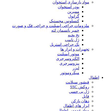
مواد بازسازی استخوان
پودر استخوان
ممبرین
گرانول
کنسلوس مچستیک
ملزومات جراحی ایمپلنت و جراحی فک و صورت
خمیر پانسمان لثه
نخ بخیه
ژل تامپ
پک جراحی استریل
تجهیزات و ابزار ها
موتور ایمپلنت
الکتروسرجری
پیزوسرجری
لیزر
میکروموتور
اطفال
فیشور سیلانت
روکش SSC
ژل بی حسی
فایل
دهان بازکن
ابزار های اطفال
مواد عمومی اطفال