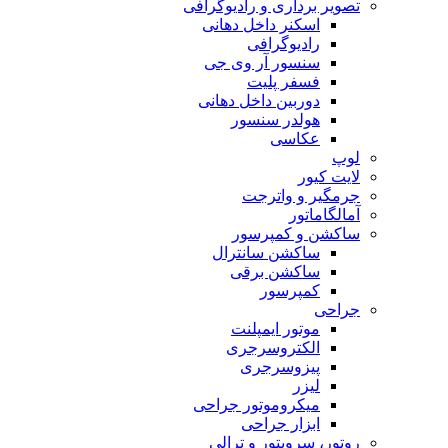
تصویر برداری و رادیوگرافی
اسکنر داخل دهانی
رادیوگرافی
سنسور آر وی جی
فسفر پلیت
دوربین داخل دهانی
هولدر سنسور
عکاسی
لوپ
لایت کیور
جرمگیر و واترجت
آمالگاماتور
ساکشن و کمپرسور
ساکشن سانترال
ساکشن برقی
کمپرسور
جراحی
موتور ایمپلنت
الکتروسرجری
پیزوسرجری
لیزر
میکروموتور جراحی
ابزار جراحی
روتور، سرویتور و ترالی