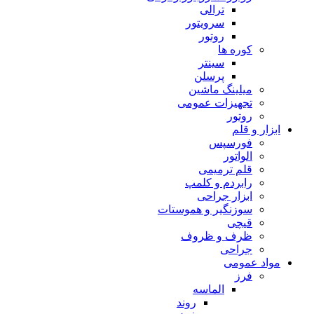
ترالی
سرویتور
روتور
کوره ها
سینتر
پرسلن
میلینگ ماشین
تجهیزات عمومی
روتور
ابزار و قلم
فورسپس
الواتور
قلم ترمیمی
رابردم و کلمپ
ابزار جراحی
سوزنگیر و هموستات
قیچی
ظرف و ظروف
جراحی
مواد عمومی
فرز
الماسه
روند