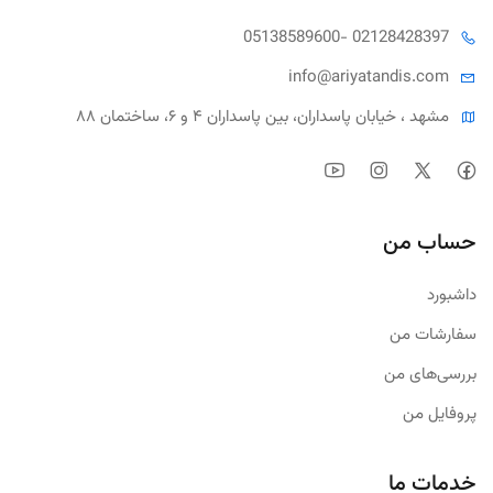
05138589600
- 02128428397
info@ariya
tandis.com
مشهد ، خیابان پاسداران، بین پاسداران ۴ و ۶، ساختمان ۸۸
حساب من
داشبورد
سفارشات من
بررسی‌های من
پروفایل من
خدمات ما