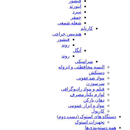
فیشور
اینورتد
تیپرد
چمفر
شعله شمعی
کارباید
هندپیس جراحی
فیشور
روند
آنگل
روند
سرامیکی
البسه محافظتی و ایزوله
دستکش
مواد ضدعفونی
سرسوزن
فیلم و مواد رادیوگرافی
لوازم یکبارمصرف
دهان بازکن
مواد و ابزار عمومی
کارپول
دستگاه های استوک (دست دوم)
تجهیزات استوک
همه دسته‌بندی‌ها