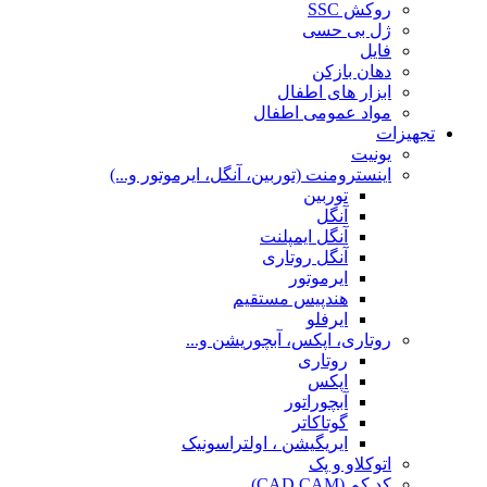
روکش SSC
ژل بی حسی
فایل
دهان بازکن
ابزار های اطفال
مواد عمومی اطفال
تجهیزات
یونیت
اینسترومنت (توربین، آنگل، ایرموتور و...)
توربین
آنگل
آنگل ایمپلنت
آنگل روتاری
ایرموتور
هندپیس مستقیم
ایرفلو
روتاری، اپکس، آبچوریشن و...
روتاری
اپکس
آبچوراتور
گوتاکاتر
ایریگیشن ، اولتراسونیک
اتوکلاو و پک
کد کم (CAD CAM)