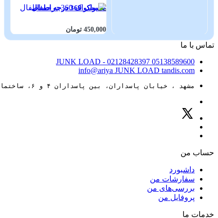
مسواک 360 درجه اطفال
زون
450,000 تومان
000
تماس با ما
JUNK LOAD
- 02128428397
05138589600
info@ariya
JUNK LOAD
tandis.com
مشهد ، خیابان پاسداران، بین پاسداران ۴ و ۶، ساختمان ۸۸
حساب من
داشبورد
سفارشات من
بررسی‌های من
پروفایل من
خدمات ما