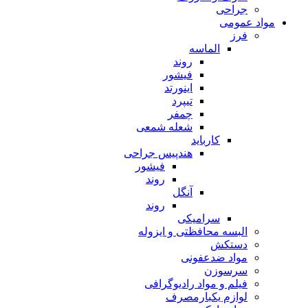
جراحی
مواد عمومی
فرز
الماسه
روند
فیشور
اینورتد
تیپرد
چمفر
شعله شمعی
کارباید
هندپیس جراحی
فیشور
روند
آنگل
روند
سرامیکی
البسه محافظتی و ایزوله
دستکش
مواد ضدعفونی
سرسوزن
فیلم و مواد رادیوگرافی
لوازم یکبارمصرف