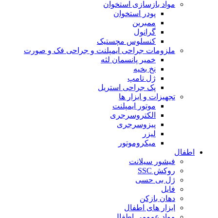
مواد بازسازی استخوان
پودر استخوان
ممبرین
گرانول
کنسلوس مچستیک
ملزومات جراحی ایمپلنت و جراحی فک و صورت
خمیر پانسمان لثه
نخ بخیه
ژل تامپ
پک جراحی استریل
تجهیزات و ابزار ها
موتور ایمپلنت
الکتروسرجری
پیزوسرجری
لیزر
میکروموتور
اطفال
فیشور سیلانت
روکش SSC
ژل بی حسی
فایل
دهان بازکن
ابزار های اطفال
مواد عمومی اطفال