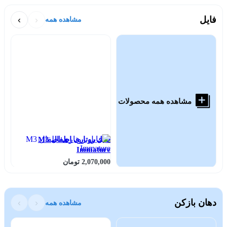
فایل
‹
›
مشاهده همه
مشاهده همه محصولات
فایل روتاری اطفال M3
Immature
پرف
2,070,000 تومان
000
دهان بازکن
‹
›
مشاهده همه