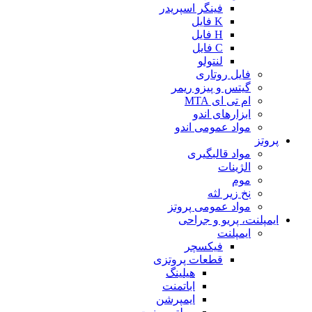
فینگر اسپریدر
K فایل
H فایل
C فایل
لنتولو
فایل روتاری
گیتس و پیزو ریمر
ام تی ای MTA
ابزارهای اندو
مواد عمومی اندو
پروتز
مواد قالبگیری
الژینات
موم
نخ زیر لثه
مواد عمومی پروتز
ایمپلنت، پریو و جراحی
ایمپلنت
فیکسچر
قطعات پروتزی
هیلینگ
اباتمنت
ایمپرشن