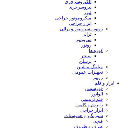
الکتروسرجری
پیزوسرجری
لیزر
میکروموتور جراحی
ابزار جراحی
روتور، سرویتور و ترالی
ترالی
سرویتور
روتور
کوره ها
سینتر
پرسلن
میلینگ ماشین
تجهیزات عمومی
روتور
ابزار و قلم
فورسپس
الواتور
قلم ترمیمی
رابردم و کلمپ
ابزار جراحی
سوزنگیر و هموستات
قیچی
ظرف و ظروف