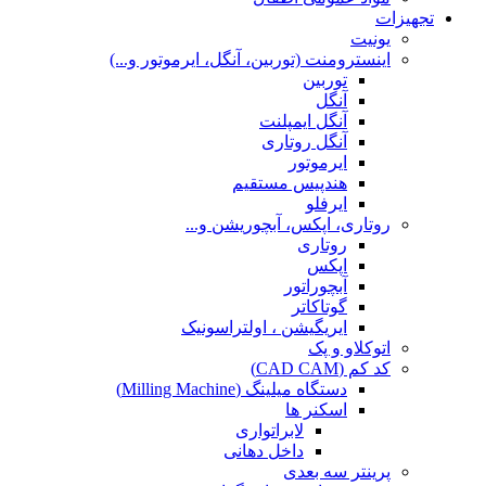
تجهیزات
یونیت
اینسترومنت (توربین، آنگل، ایرموتور و...)
توربین
آنگل
آنگل ایمپلنت
آنگل روتاری
ایرموتور
هندپیس مستقیم
ایرفلو
روتاری، اپکس، آبچوریشن و...
روتاری
اپکس
آبچوراتور
گوتاکاتر
ایریگیشن ، اولتراسونیک
اتوکلاو و پک
کد کم (CAD CAM)
دستگاه میلینگ (Milling Machine)
اسکنر ها
لابراتواری
داخل دهانی
پرینتر سه بعدی