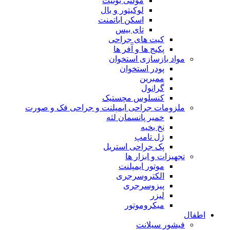
مولتی یونیت
لوکیتور و بال
اسکن اباتمنت
تای بیس
کیت های جراحی
پکیج ها و آفر ها
مواد بازسازی استخوان
پودر استخوان
ممبرین
گرانول
کنسلوس مچستیک
ملزومات جراحی ایمپلنت و جراحی فک و صورت
خمیر پانسمان لثه
نخ بخیه
ژل تامپ
پک جراحی استریل
تجهیزات و ابزار ها
موتور ایمپلنت
الکتروسرجری
پیزوسرجری
لیزر
میکروموتور
اطفال
فیشور سیلانت