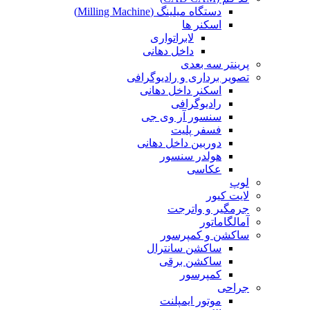
دستگاه میلینگ (Milling Machine)
اسکنر ها
لابراتواری
داخل دهانی
پرینتر سه بعدی
تصویر برداری و رادیوگرافی
اسکنر داخل دهانی
رادیوگرافی
سنسور آر وی جی
فسفر پلیت
دوربین داخل دهانی
هولدر سنسور
عکاسی
لوپ
لایت کیور
جرمگیر و واترجت
آمالگاماتور
ساکشن و کمپرسور
ساکشن سانترال
ساکشن برقی
کمپرسور
جراحی
موتور ایمپلنت