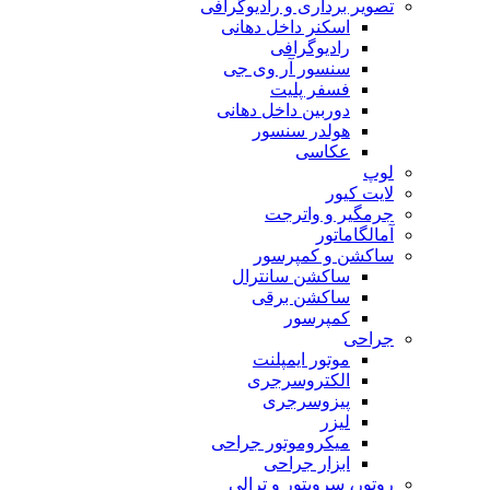
تصویر برداری و رادیوگرافی
اسکنر داخل دهانی
رادیوگرافی
سنسور آر وی جی
فسفر پلیت
دوربین داخل دهانی
هولدر سنسور
عکاسی
لوپ
لایت کیور
جرمگیر و واترجت
آمالگاماتور
ساکشن و کمپرسور
ساکشن سانترال
ساکشن برقی
کمپرسور
جراحی
موتور ایمپلنت
الکتروسرجری
پیزوسرجری
لیزر
میکروموتور جراحی
ابزار جراحی
روتور، سرویتور و ترالی