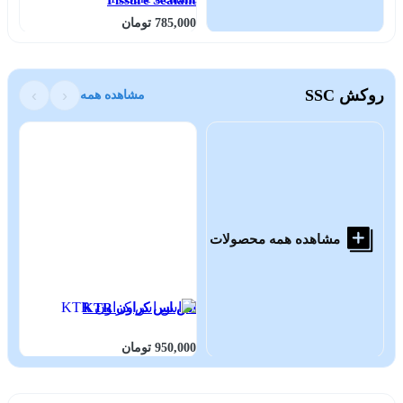
785,000 تومان
بر
روکش SSC
‹
›
مشاهده همه
مشاهده همه محصولات
اس اس کراون KTR
950,000 تومان