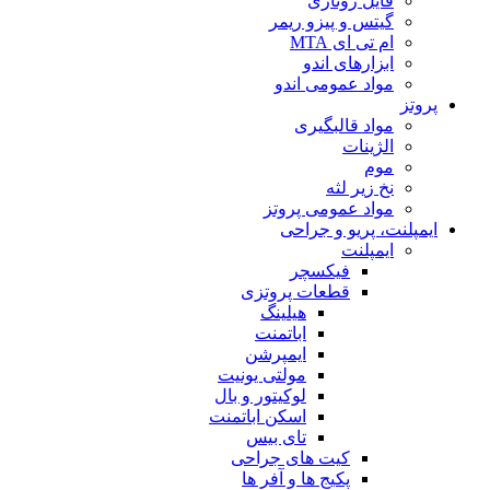
فایل روتاری
گیتس و پیزو ریمر
ام تی ای MTA
ابزارهای اندو
مواد عمومی اندو
پروتز
مواد قالبگیری
الژینات
موم
نخ زیر لثه
مواد عمومی پروتز
ایمپلنت، پریو و جراحی
ایمپلنت
فیکسچر
قطعات پروتزی
هیلینگ
اباتمنت
ایمپرشن
مولتی یونیت
لوکیتور و بال
اسکن اباتمنت
تای بیس
کیت های جراحی
پکیج ها و آفر ها