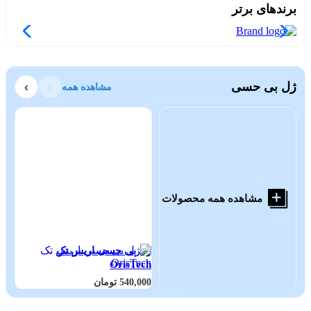
برندهای برتر
ژل بی حسی
‹
›
مشاهده همه
مشاهده همه محصولات
ژل بی حسی اریس تک
ژل
A
OrisTech
E
540,000 تومان
000