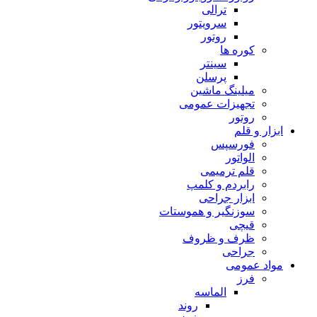
ترالی
سرویتور
روتور
کوره ها
سینتر
پرسلن
میلینگ ماشین
تجهیزات عمومی
روتور
ابزار و قلم
فورسپس
الواتور
قلم ترمیمی
رابردم و کلمپ
ابزار جراحی
سوزنگیر و هموستات
قیچی
ظرف و ظروف
جراحی
مواد عمومی
فرز
الماسه
روند