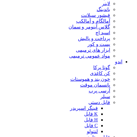
لاینر
باندینگ
فیشور سیلانت
آمالگام و آمالکپ
گلاس آینومر و سمان
اسید اچ
پرداخت و پالیش
پست و کور
ابزار های ترمیمی
مواد عمومی ترمیمی
اندو
گوتا پرکا
کن کاغذی
خون بند و هموستات
پانسمان موقت
آرسی پرپ
سیلر
فایل دستی
فینگر اسپریدر
K فایل
H فایل
C فایل
لنتولو