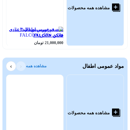
مشاهده همه محصولات
ست فورسپس اطفال 7 عددی
اس
فالکن FALCON
21,000,000 تومان
000
مواد عمومی اطفال
‹
›
مشاهده همه
مشاهده همه محصولات