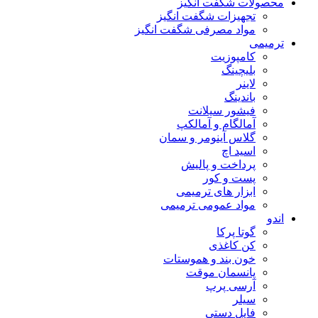
محصولات شگفت انگیز
تجهیزات شگفت انگیز
مواد مصرفی شگفت انگیز
ترمیمی
کامپوزیت
بلیچینگ
لاینر
باندینگ
فیشور سیلانت
آمالگام و آمالکپ
گلاس آینومر و سمان
اسید اچ
پرداخت و پالیش
پست و کور
ابزار های ترمیمی
مواد عمومی ترمیمی
اندو
گوتا پرکا
کن کاغذی
خون بند و هموستات
پانسمان موقت
آرسی پرپ
سیلر
فایل دستی