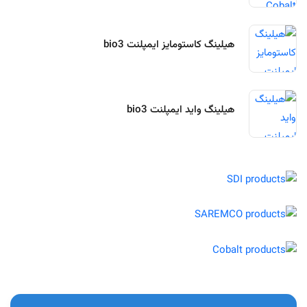
هیلینگ کاستومایز ایمپلنت bio3
هیلینگ واید ایمپلنت bio3